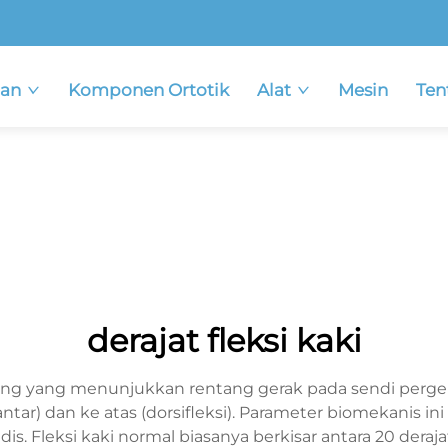
an
Komponen Ortotik
Alat
Mesin
Ten
derajat fleksi kaki
enting yang menunjukkan rentang gerak pada sendi per
ar) dan ke atas (dorsifleksi). Parameter biomekanis i
edis. Fleksi kaki normal biasanya berkisar antara 20 derajat