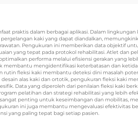
aat praktis dalam berbagai aplikasi. Dalam lingkungan kl
ndi pergelangan kaki yang dapat diandalkan, memungk
rawatan. Pengukuran ini memberikan data objektif u
ian yang tepat pada protokol rehabilitasi. Atlet dan
timalkan performa melalui efisiensi gerakan yang lebih
membantu mengidentifikasi keterbatasan dan ketidak
utin fleksi kaki membantu deteksi dini masalah pote
esain alas kaki dan ortotik, pengukuran fleksi kaki 
ifik. Data yang diperoleh dari penilaian fleksi kaki b
m pelatihan dan strategi rehabilitasi yang lebih efektif
angat penting untuk keseimbangan dan mobilitas, meng
Pengukuran ini juga membantu mengevaluasi efektivitas
si yang paling tepat bagi setiap pasien.