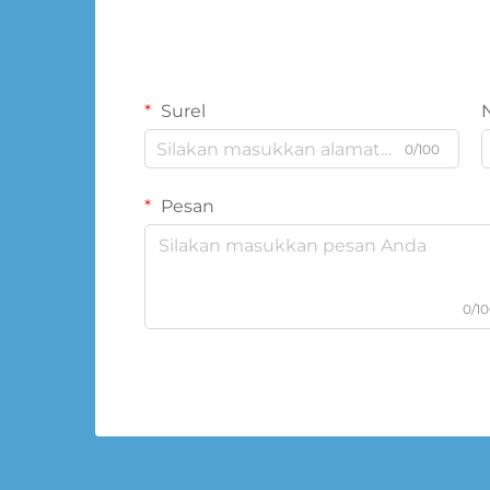
Surel
0/100
Pesan
0/1