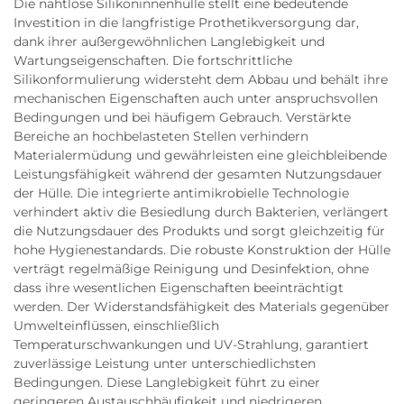
Die nahtlose Silikoninnenhülle stellt eine bedeutende
Investition in die langfristige Prothetikversorgung dar,
dank ihrer außergewöhnlichen Langlebigkeit und
Wartungseigenschaften. Die fortschrittliche
Silikonformulierung widersteht dem Abbau und behält ihre
mechanischen Eigenschaften auch unter anspruchsvollen
Bedingungen und bei häufigem Gebrauch. Verstärkte
Bereiche an hochbelasteten Stellen verhindern
Materialermüdung und gewährleisten eine gleichbleibende
Leistungsfähigkeit während der gesamten Nutzungsdauer
der Hülle. Die integrierte antimikrobielle Technologie
verhindert aktiv die Besiedlung durch Bakterien, verlängert
die Nutzungsdauer des Produkts und sorgt gleichzeitig für
hohe Hygienestandards. Die robuste Konstruktion der Hülle
verträgt regelmäßige Reinigung und Desinfektion, ohne
dass ihre wesentlichen Eigenschaften beeinträchtigt
werden. Der Widerstandsfähigkeit des Materials gegenüber
Umwelteinflüssen, einschließlich
Temperaturschwankungen und UV-Strahlung, garantiert
zuverlässige Leistung unter unterschiedlichsten
Bedingungen. Diese Langlebigkeit führt zu einer
geringeren Austauschhäufigkeit und niedrigeren