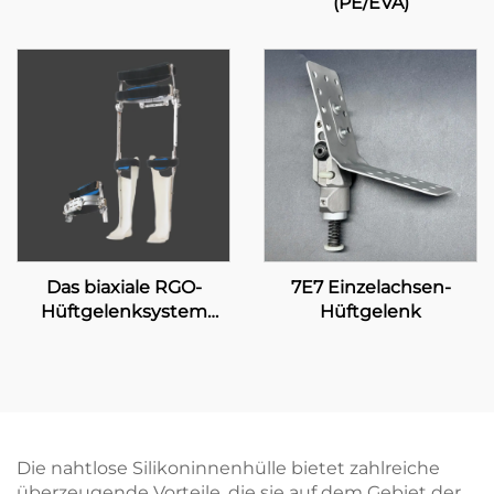
(PE/EVA)
Das biaxiale RGO-
7E7 Einzelachsen-
Hüftgelenksystem
Hüftgelenk
17H100
Die nahtlose Silikoninnenhülle bietet zahlreiche
überzeugende Vorteile, die sie auf dem Gebiet der