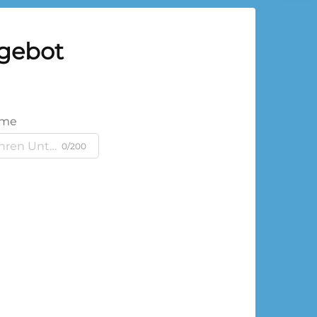
ngebot
ame
0/200