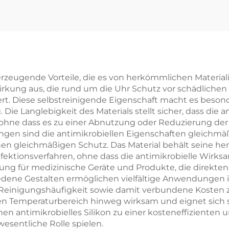
berzeugende Vorteile, die es von herkömmlichen Material
Wirkung aus, die rund um die Uhr Schutz vor schädliche
ert. Diese selbstreinigende Eigenschaft macht es beson
ie Langlebigkeit des Materials stellt sicher, dass die
ohne dass es zu einer Abnutzung oder Reduzierung de
en sind die antimikrobiellen Eigenschaften gleichmäßi
en gleichmäßigen Schutz. Das Material behält seine he
fektionsverfahren, ohne dass die antimikrobielle Wirksa
dung für medizinische Geräte und Produkte, die direkten
iedene Gestalten ermöglichen vielfältige Anwendungen 
Reinigungshäufigkeit sowie damit verbundene Kosten z
eiten Temperaturbereich hinweg wirksam und eignet sich
machen antimikrobielles Silikon zu einer kosteneffizient
esentliche Rolle spielen.