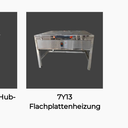
Hub-
7Y13
Flachplattenheizung