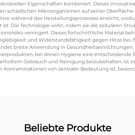
obiellen Eigenschaften kombiniert. Dieses innovative Ma
en schädlichen Mikroorganismen auf seiner Oberfläche 
itive während des Herstellungsprozesses erreicht, wodur
ist. Die Technologie wirkt, indem sie die zellulären St
srisiko verringert. Dieses fortschrittliche Material b
Langlebigkeit und Widerstandsfähigkeit gegen Hitze bei,
indet breite Anwendung in Gesundheitseinrichtungen, 
rprodukten, bei denen Hygiene eine entscheidende Roll
erholtem Gebrauch und Reinigung beizubehalten, ist es 
on Kontaminationen von zentraler Bedeutung ist, besonde
Beliebte Produkte