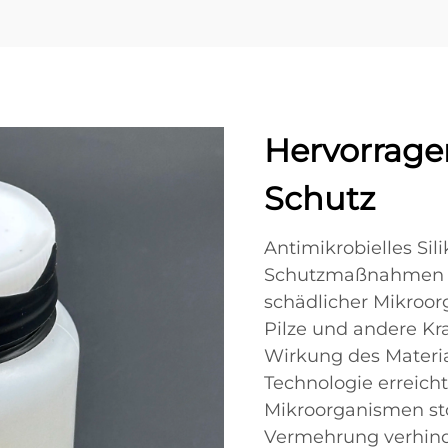
Hervorrage
Schutz
Antimikrobielles Sil
Schutzmaßnahmen g
schädlicher Mikroor
Pilze und andere Kra
Wirkung des Material
Technologie erreich
Mikroorganismen st
Vermehrung verhinder