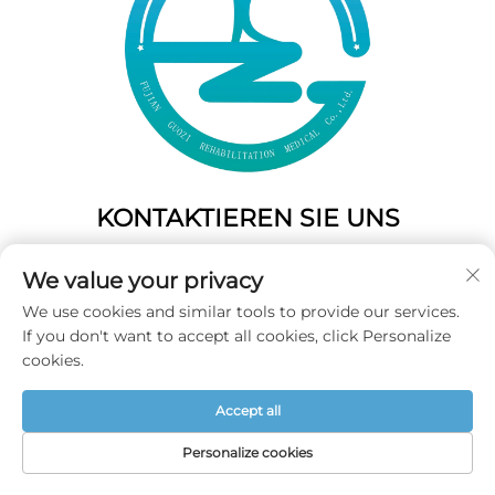
KONTAKTIEREN SIE UNS
Add: 50 Gaofeng South Lane, West Gate Fuzhou, Fujian,
We value your privacy
China
We use cookies and similar tools to provide our services.
Tel.:
+86-19859128239
If you don't want to accept all cookies, click Personalize
E-Mail:
[email protected]
cookies.
Accept all
Copyright © 2025 Fujian Guozi Rehabilitation Medical Co.,Ltd
Alle Rechte vorbehalten -
Datenschutzrichtlinie
Personalize cookies