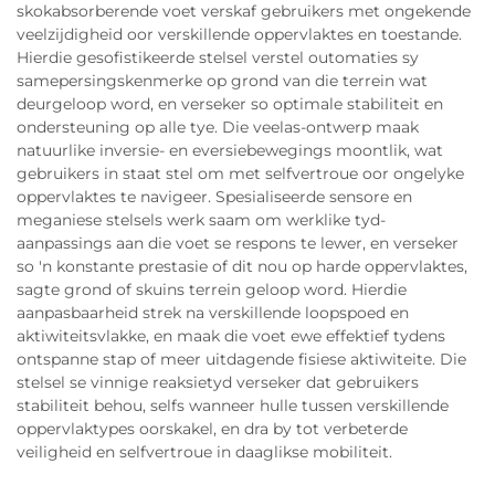
skokabsorberende voet verskaf gebruikers met ongekende
veelzijdigheid oor verskillende oppervlaktes en toestande.
Hierdie gesofistikeerde stelsel verstel outomaties sy
samepersingskenmerke op grond van die terrein wat
deurgeloop word, en verseker so optimale stabiliteit en
ondersteuning op alle tye. Die veelas-ontwerp maak
natuurlike inversie- en eversiebewegings moontlik, wat
gebruikers in staat stel om met selfvertroue oor ongelyke
oppervlaktes te navigeer. Spesialiseerde sensore en
meganiese stelsels werk saam om werklike tyd-
aanpassings aan die voet se respons te lewer, en verseker
so 'n konstante prestasie of dit nou op harde oppervlaktes,
sagte grond of skuins terrein geloop word. Hierdie
aanpasbaarheid strek na verskillende loopspoed en
aktiwiteitsvlakke, en maak die voet ewe effektief tydens
ontspanne stap of meer uitdagende fisiese aktiwiteite. Die
stelsel se vinnige reaksietyd verseker dat gebruikers
stabiliteit behou, selfs wanneer hulle tussen verskillende
oppervlaktypes oorskakel, en dra by tot verbeterde
veiligheid en selfvertroue in daaglikse mobiliteit.