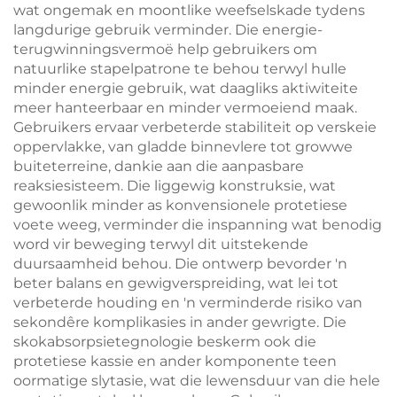
wat ongemak en moontlike weefselskade tydens
langdurige gebruik verminder. Die energie-
terugwinningsvermoë help gebruikers om
natuurlike stapelpatrone te behou terwyl hulle
minder energie gebruik, wat daagliks aktiwiteite
meer hanteerbaar en minder vermoeiend maak.
Gebruikers ervaar verbeterde stabiliteit op verskeie
oppervlakke, van gladde binnevlere tot growwe
buiteterreine, dankie aan die aanpasbare
reaksiesisteem. Die liggewig konstruksie, wat
gewoonlik minder as konvensionele protetiese
voete weeg, verminder die inspanning wat benodig
word vir beweging terwyl dit uitstekende
duursaamheid behou. Die ontwerp bevorder 'n
beter balans en gewigverspreiding, wat lei tot
verbeterde houding en 'n verminderde risiko van
sekondêre komplikasies in ander gewrigte. Die
skokabsorpsietegnologie beskerm ook die
protetiese kassie en ander komponente teen
oormatige slytasie, wat die lewensduur van die hele