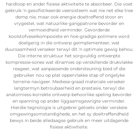
hardloop en ander fisiese aktiwiteite te absorbeer. Die voet
gebruik 'n gesofistikeerde veersisteem wat nie net elke tree
demp nie, maar ook energie doeltreffend stoor en
vrygestel, wat natuurlike gangpatrone bevorder en
vermoeidheid verminder. Gevorderde
koolstofveselkomposiete en hoë-gradige polimere word
doelgerig in die ontwerp geïmplementeer, wat
duursaamheid verseker terwyl dit 'n optimale gewig behou.
Die interne struktuur het sorgvuldig ontwerpte
kompressie-sones wat dinamies op verskillende drukvlakke
reageer, wat aanpassende ondersteuning bied of die
gebruiker nou op plat oppervlakke stap of ongelyke
terreine navigeer. Mediese-graad materiale verseker
langtermyn betroubaarheid en prestasie, terwyl die
anatomiess-korrekte ontwerp behoorlike speling bevorder
en spanning op ander liggaamsgewrigte verminder.
Hierdie tegnologie is uitgebrei getoets onder verskeie
omgewingsomstandighede, en het sy doeltreffendheid
bewys in beide alledaagse gebruik en meer uitdagende
fisiese aktiwiteite.