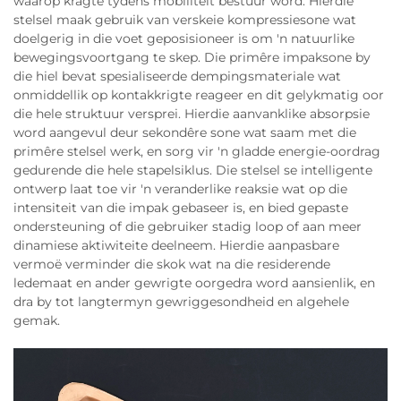
waarop kragte tydens mobiliteit bestuur word. Hierdie
stelsel maak gebruik van verskeie kompressiesone wat
doelgerig in die voet geposisioneer is om 'n natuurlike
bewegingsvoortgang te skep. Die primêre impaksone by
die hiel bevat spesialiseerde dempingsmateriale wat
onmiddellik op kontakkrigte reageer en dit gelykmatig oor
die hele struktuur versprei. Hierdie aanvanklike absorpsie
word aangevul deur sekondêre sone wat saam met die
primêre stelsel werk, en sorg vir 'n gladde energie-oordrag
gedurende die hele stapelsiklus. Die stelsel se intelligente
ontwerp laat toe vir 'n veranderlike reaksie wat op die
intensiteit van die impak gebaseer is, en bied gepaste
ondersteuning of die gebruiker stadig loop of aan meer
dinamiese aktiwiteite deelneem. Hierdie aanpasbare
vermoë verminder die skok wat na die residerende
ledemaat en ander gewrigte oorgedra word aansienlik, en
dra by tot langtermyn gewriggesondheid en algehele
gemak.