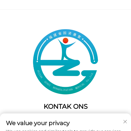
KONTAK ONS
Add: 50 Gaofeng Suid Laan,Weste Poort
We value your privacy
Fuzhou,Fujian,China