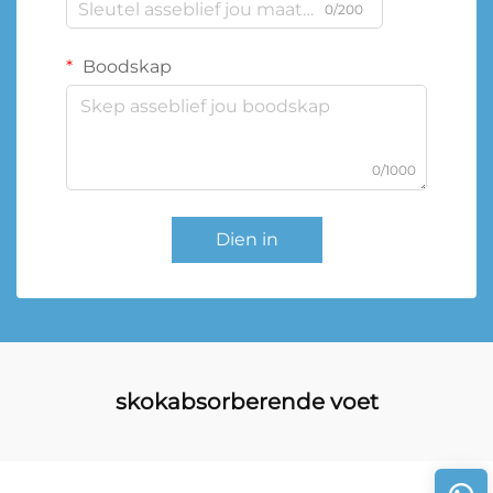
0/200
Boodskap
0/1000
Dien in
skokabsorberende voet