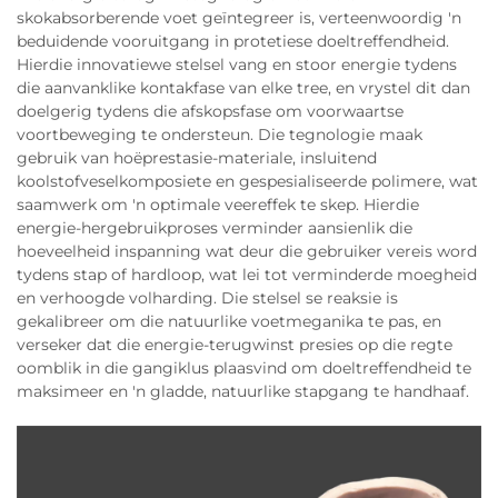
skokabsorberende voet geïntegreer is, verteenwoordig 'n
beduidende vooruitgang in protetiese doeltreffendheid.
Hierdie innovatiewe stelsel vang en stoor energie tydens
die aanvanklike kontakfase van elke tree, en vrystel dit dan
doelgerig tydens die afskopsfase om voorwaartse
voortbeweging te ondersteun. Die tegnologie maak
gebruik van hoëprestasie-materiale, insluitend
koolstofveselkomposiete en gespesialiseerde polimere, wat
saamwerk om 'n optimale veereffek te skep. Hierdie
energie-hergebruikproses verminder aansienlik die
hoeveelheid inspanning wat deur die gebruiker vereis word
tydens stap of hardloop, wat lei tot verminderde moegheid
en verhoogde volharding. Die stelsel se reaksie is
gekalibreer om die natuurlike voetmeganika te pas, en
verseker dat die energie-terugwinst presies op die regte
oomblik in die gangiklus plaasvind om doeltreffendheid te
maksimeer en 'n gladde, natuurlike stapgang te handhaaf.