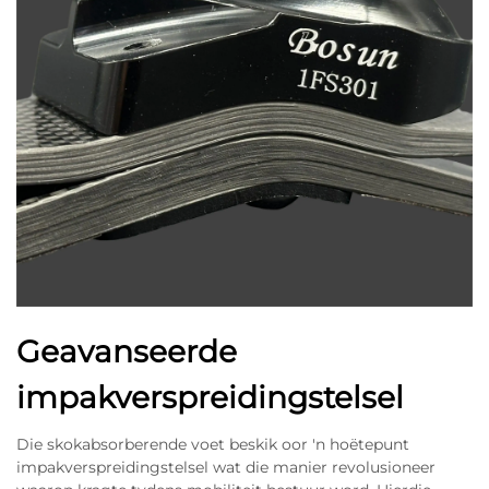
Geavanseerde
impakverspreidingstelsel
Die skokabsorberende voet beskik oor 'n hoëtepunt
impakverspreidingstelsel wat die manier revolusioneer