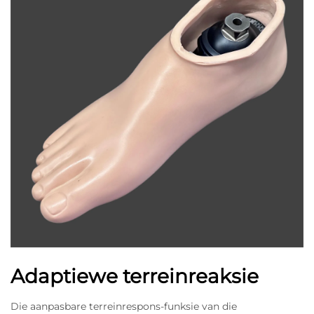
Adaptiewe terreinreaksie
Die aanpasbare terreinrespons-funksie van die