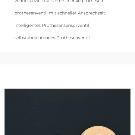
ventil speziell für Unterschenkelprothesen
prothesenventil mit schneller Ansprechzeit
intelligentes Prothesensensorventil
selbstabdichtendes Prothesenventil