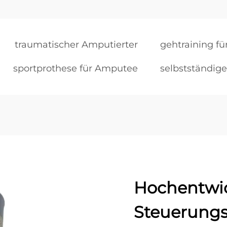
traumatischer Amputierter
gehtraining fü
sportprothese für Amputee
selbstständig
Hochentwic
Steuerung