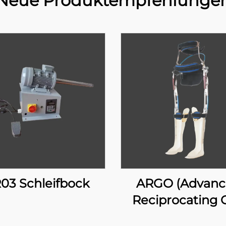
Neue Produktempfehlunge
03 Schleifbock
ARGO (Advan
Reciprocating 
Orthosis)