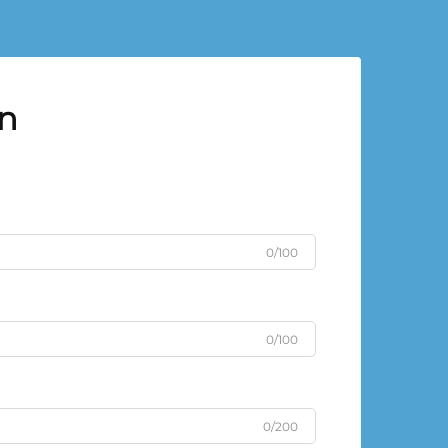
en
0/100
0/100
0/200