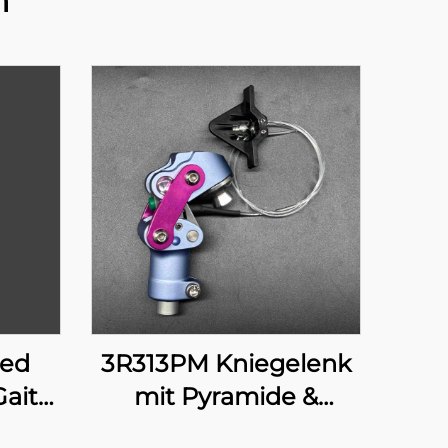
n
ced
3R313PM Kniegelenk
Gait
mit Pyramide &
manueller