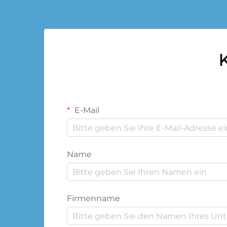
K
E-Mail
Name
Firmenname