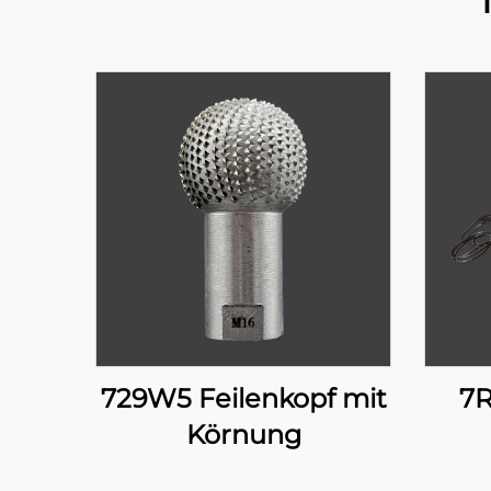
729W5 Feilenkopf mit
7R
Körnung