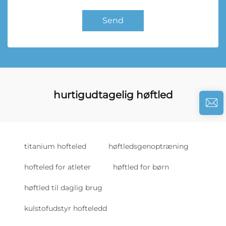
Send
hurtigudtagelig høftled
titanium hofteled
høftledsgenoptræning
hofteled for atleter
høftled for børn
høftled til daglig brug
kulstofudstyr hofteledd