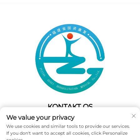
KONTAKT OS
We value your privacy
Add: 50 Gaofeng South Lane,West GateFuzhou,Fujian,Kina
We use cookies and similar tools to provide our services.
Tel:
+86-19859128239
If you don't want to accept all cookies, click Personalize
E-mail:
[email protected]