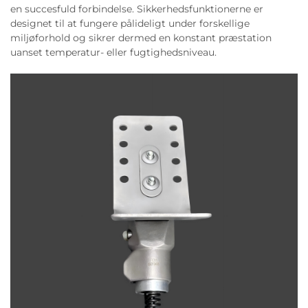
en succesfuld forbindelse. Sikkerhedsfunktionerne er
designet til at fungere pålideligt under forskellige
miljøforhold og sikrer dermed en konstant præstation
uanset temperatur- eller fugtighedsniveau.