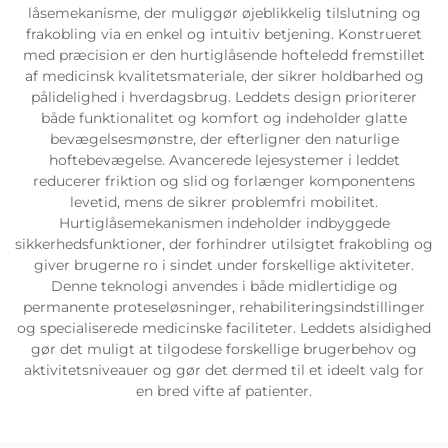
låsemekanisme, der muliggør øjeblikkelig tilslutning og
frakobling via en enkel og intuitiv betjening. Konstrueret
med præcision er den hurtiglåsende hofteledd fremstillet
af medicinsk kvalitetsmateriale, der sikrer holdbarhed og
pålidelighed i hverdagsbrug. Leddets design prioriterer
både funktionalitet og komfort og indeholder glatte
bevægelsesmønstre, der efterligner den naturlige
hoftebevægelse. Avancerede lejesystemer i leddet
reducerer friktion og slid og forlænger komponentens
levetid, mens de sikrer problemfri mobilitet.
Hurtiglåsemekanismen indeholder indbyggede
sikkerhedsfunktioner, der forhindrer utilsigtet frakobling og
giver brugerne ro i sindet under forskellige aktiviteter.
Denne teknologi anvendes i både midlertidige og
permanente proteseløsninger, rehabiliteringsindstillinger
og specialiserede medicinske faciliteter. Leddets alsidighed
gør det muligt at tilgodese forskellige brugerbehov og
aktivitetsniveauer og gør det dermed til et ideelt valg for
en bred vifte af patienter.