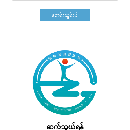
စောင်းသွင်းပါ
ဆက်သွယ်ရန်