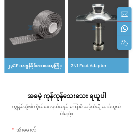
၂၃CF ကာဗွန်ဖိုင်ဘာစတော့ကြိုး
2N1 Foot Adapter
အခမဲ့ ကုန်ကုန်သေးသေး ရယူပါ
ကျွန်ုပ်တို့၏ ကိုယ်စားလှယ်သည် မကြာမီ သင့်ထံသို့ ဆက်သွယ်
ပါမည်။
အီးမေးလ်