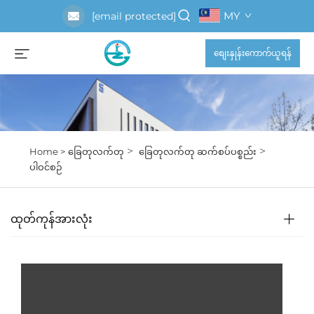
MY
[email protected]
စျေးနှုန်းကောက်ယူရန်
>
>
Home >
ခြေတုလက်တု
ခြေတုလက်တု ဆက်စပ်ပစ္စည်း
ပါဝင်စဉ်
ထုတ်ကုန်အားလုံး