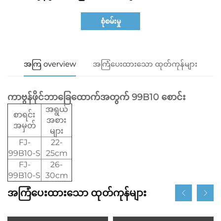
စုံစမ်းမှု
အကြ overview
အကြံပေးထားသော ထုတ်ကုန်များ
ကာဗွန်ဖိုင်ဘာခြေထောက်အတွက် 99B10 စောင်း
အရွယ်
စာရင်း
အစား
အမှတ်
များ
FJ-
22-
99B10-S
25cm
FJ-
26-
99B10-S
30cm
အကြံပေးထားသော ထုတ်ကုန်များ