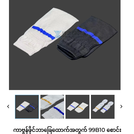
ကာဗွန်ဖိုင်ဘာခြေထောက်အတွက် 99B10 စောင်း