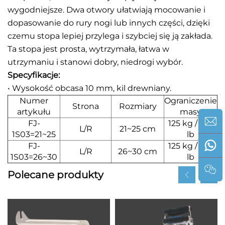
wygodniejsze. Dwa otwory ułatwiają mocowanie i
dopasowanie do rury nogi lub innych części, dzięki
czemu stopa lepiej przylega i szybciej się ją zakłada.
Ta stopa jest prosta, wytrzymała, łatwa w
utrzymaniu i stanowi dobry, niedrogi wybór.
Specyfikacje:
• Wysokość obcasa 10 mm, kil drewniany.
Numer
Ograniczenie
Strona
Rozmiary
artykułu
masy
FJ-
125 kg / 275
L/R
21~25 cm
1S03=21~25
lb
FJ-
125 kg / 275
L/R
26~30 cm
1S03=26~30
lb
Polecane produkty