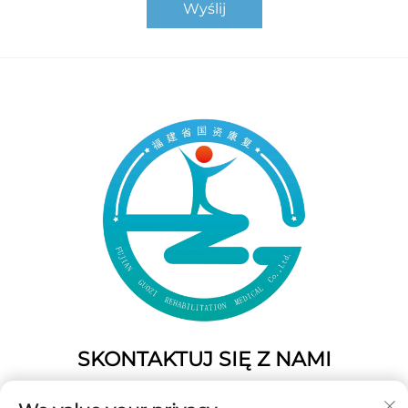
Wyślij
SKONTAKTUJ SIĘ Z NAMI
Add: 50 Gaofeng South Lane, West GateFuzhou, Fujian,