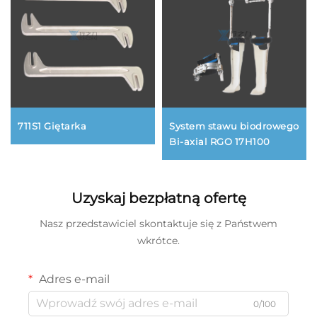
711S1 Giętarka
System stawu biodrowego
Bi-axial RGO 17H100
Uzyskaj bezpłatną ofertę
Nasz przedstawiciel skontaktuje się z Państwem
wkrótce.
Adres e-mail
0/100