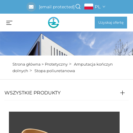
PL
[email protected]
Uzyskaj ofertę
>
Strona główna >
Protetyczny
Amputacja kończyn
>
dolnych
Stopa poliuretanowa
WSZYSTKIE PRODUKTY