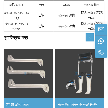
আর্টিকেল নং.
পাশ
আকার
ওজনের সীমা
এফজে-১এস০৩=২১
125কেজি / 275
L/R
২১~২৫ সেমি
~২৫
পাউন্ড
এফজে-১এস০৩=২
125কেজি / 275
L/R
২৬~৩০ সেমি
৬~৩০
পাউন্ড
সুপারিশকৃত পণ্য
711S1 বেন্ডিং আয়রন
দ্বি-অক্ষীয় আরজিও হিপ জয়েন্ট সিস্টেম