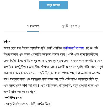
তথ্য জানতে
সারসংক্ষেপ
সুপারিশকৃত পণ্য
বর্ণনা:
ডাবল হোল সহ সিঙ্গেল অ্যাক্সিস ফুট একটি মৌলিক
প্রতিস্থাপিত অঙ্গ
এই অংশটি
স্থির সমর্থন এবং সহজ গোড়ালি নড়াচড়া প্রদান করে। এটি এমন ব্যবহারকারীদের
জন্য তৈরি যাদের হাঁটার জন্য ভালো ভারসাম্য প্রয়োজন। একক-অক্ষ নকশার ফলে পা
একদিকে একটু উপরে এবং নীচে বাঁকানো যায়, যেমনটি আসল গোড়ালি, হাঁটা আরও মসৃণ
এবং আরামদায়ক করে তোলে। দুটি ছিদ্রের কারণে পায়ের পাইপ বা অন্যান্য অংশের
সাথে সংযুক্ত করা এবং সামঞ্জস্য করা সহজ হয়, তাই এটি আরও ভালভাবে ফিট হয়
এবং দ্রুত সেট আপ করা যায়। এই পাটি সহজ, শক্তিশালী, যত্ন নেওয়া সহজ এবং
একটি ভাল কম খরচের পছন্দ।
স্পেসিফিকেশন:
• গোড়ালির উচ্চতা ১০ মিমি, কাঠের কিল।