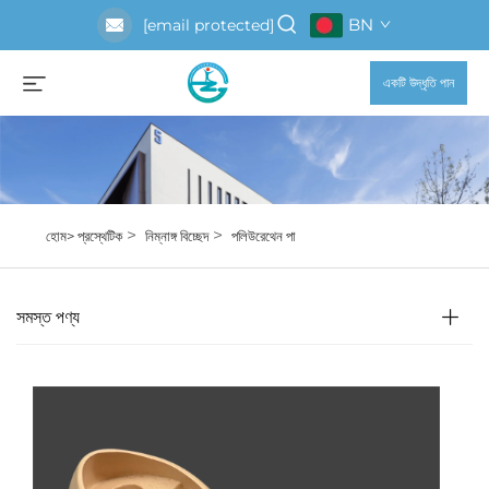
BN
[email protected]
একটি উদ্ধৃতি পান
>
>
হোম>
প্রস্থেটিক
নিম্নাঙ্গ বিচ্ছেদ
পলিউরেথেন পা
সমস্ত পণ্য