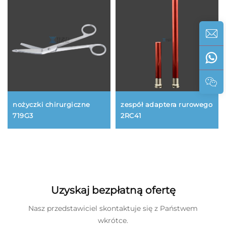
nożyczki chirurgiczne
zespół adaptera rurowego
719G3
2RC41
Uzyskaj bezpłatną ofertę
Nasz przedstawiciel skontaktuje się z Państwem
wkrótce.