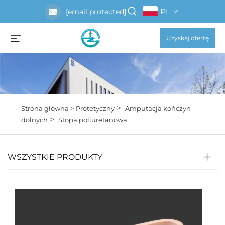
PL
[email protected]
Uzyskaj ofertę
>
Strona główna >
Protetyczny
Amputacja kończyn
>
dolnych
Stopa poliuretanowa
WSZYSTKIE PRODUKTY