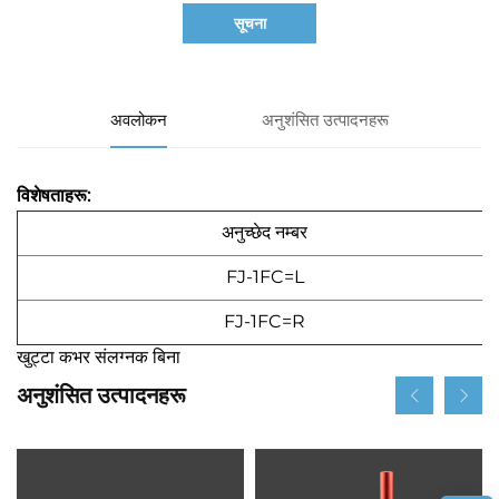
सूचना
अवलोकन
अनुशंसित उत्पादनहरू
विशेषताहरू:
अनुच्छेद नम्बर
FJ-1FC=L
FJ-1FC=R
खुट्टा कभर संलग्नक बिना
अनुशंसित उत्पादनहरू