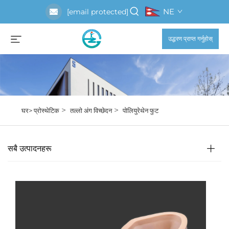
NE
[email protected]
उद्धरण प्राप्त गर्नुहोस्
>
>
घर>
प्रोस्थेटिक
तल्लो अंग विच्छेदन
पोलियुरेथेन फुट
सबै उत्पादनहरू