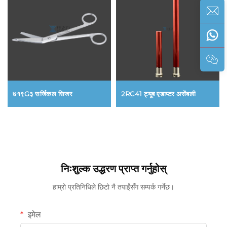
७१९G३ सर्जिकल सिजर
2RC41 ट्यूब एडाप्टर असेंबली
निःशुल्क उद्धरण प्राप्त गर्नुहोस्
हाम्रो प्रतिनिधिले छिटो नै तपाईंसँग सम्पर्क गर्नेछ।
इमेल