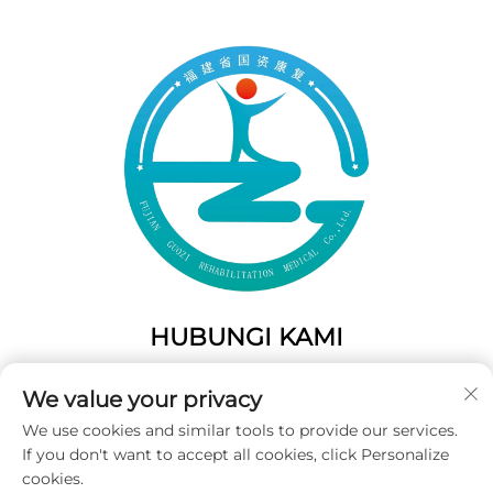
HUBUNGI KAMI
Add: 50 Gaofeng South Lane, Pintu Barat Fuzhou, Fujian,
We value your privacy
Tiongkok
We use cookies and similar tools to provide our services.
Telp:
+86-19859128239
If you don't want to accept all cookies, click Personalize
E-Mail:
[email protected]
cookies.