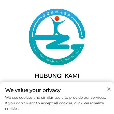
HUBUNGI KAMI
Add: 50 Gaofeng South Lane, Pintu Barat Fuzhou, Fujian,
We value your privacy
Tiongkok
We use cookies and similar tools to provide our services.
Telp:
+86-19859128239
If you don't want to accept all cookies, click Personalize
E-Mail:
[email protected]
cookies.