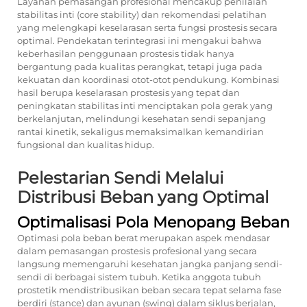
Layanan pemasangan profesional mencakup penilaian
stabilitas inti (core stability) dan rekomendasi pelatihan
yang melengkapi keselarasan serta fungsi prostesis secara
optimal. Pendekatan terintegrasi ini mengakui bahwa
keberhasilan penggunaan prostesis tidak hanya
bergantung pada kualitas perangkat, tetapi juga pada
kekuatan dan koordinasi otot-otot pendukung. Kombinasi
hasil berupa keselarasan prostesis yang tepat dan
peningkatan stabilitas inti menciptakan pola gerak yang
berkelanjutan, melindungi kesehatan sendi sepanjang
rantai kinetik, sekaligus memaksimalkan kemandirian
fungsional dan kualitas hidup.
Pelestarian Sendi Melalui
Distribusi Beban yang Optimal
Optimalisasi Pola Menopang Beban
Optimasi pola beban berat merupakan aspek mendasar
dalam pemasangan prostesis profesional yang secara
langsung memengaruhi kesehatan jangka panjang sendi-
sendi di berbagai sistem tubuh. Ketika anggota tubuh
prostetik mendistribusikan beban secara tepat selama fase
berdiri (stance) dan ayunan (swing) dalam siklus berjalan,