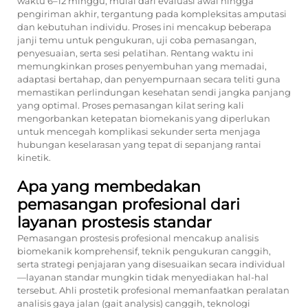
waktu 6–12 minggu, mulai dari evaluasi awal hingga
pengiriman akhir, tergantung pada kompleksitas amputasi
dan kebutuhan individu. Proses ini mencakup beberapa
janji temu untuk pengukuran, uji coba pemasangan,
penyesuaian, serta sesi pelatihan. Rentang waktu ini
memungkinkan proses penyembuhan yang memadai,
adaptasi bertahap, dan penyempurnaan secara teliti guna
memastikan perlindungan kesehatan sendi jangka panjang
yang optimal. Proses pemasangan kilat sering kali
mengorbankan ketepatan biomekanis yang diperlukan
untuk mencegah komplikasi sekunder serta menjaga
hubungan keselarasan yang tepat di sepanjang rantai
kinetik.
Apa yang membedakan
pemasangan profesional dari
layanan prostesis standar
Pemasangan prostesis profesional mencakup analisis
biomekanik komprehensif, teknik pengukuran canggih,
serta strategi penjajaran yang disesuaikan secara individual
—layanan standar mungkin tidak menyediakan hal-hal
tersebut. Ahli prostetik profesional memanfaatkan peralatan
analisis gaya jalan (gait analysis) canggih, teknologi