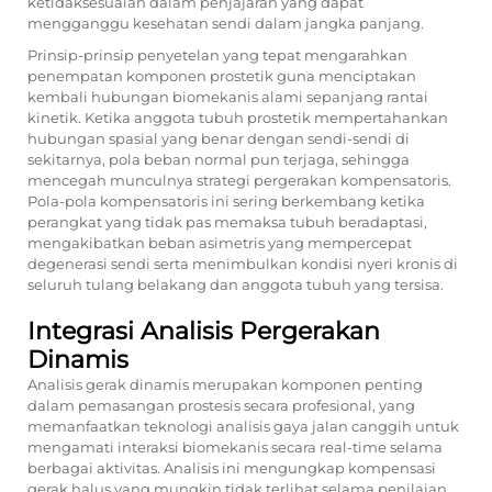
ketidaksesuaian dalam penjajaran yang dapat
mengganggu kesehatan sendi dalam jangka panjang.
Prinsip-prinsip penyetelan yang tepat mengarahkan
penempatan komponen prostetik guna menciptakan
kembali hubungan biomekanis alami sepanjang rantai
kinetik. Ketika anggota tubuh prostetik mempertahankan
hubungan spasial yang benar dengan sendi-sendi di
sekitarnya, pola beban normal pun terjaga, sehingga
mencegah munculnya strategi pergerakan kompensatoris.
Pola-pola kompensatoris ini sering berkembang ketika
perangkat yang tidak pas memaksa tubuh beradaptasi,
mengakibatkan beban asimetris yang mempercepat
degenerasi sendi serta menimbulkan kondisi nyeri kronis di
seluruh tulang belakang dan anggota tubuh yang tersisa.
Integrasi Analisis Pergerakan
Dinamis
Analisis gerak dinamis merupakan komponen penting
dalam pemasangan prostesis secara profesional, yang
memanfaatkan teknologi analisis gaya jalan canggih untuk
mengamati interaksi biomekanis secara real-time selama
berbagai aktivitas. Analisis ini mengungkap kompensasi
gerak halus yang mungkin tidak terlihat selama penilaian