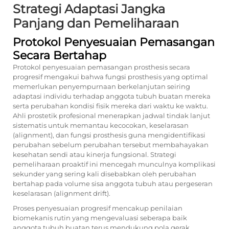
Strategi Adaptasi Jangka
Panjang dan Pemeliharaan
Protokol Penyesuaian Pemasangan
Secara Bertahap
Protokol penyesuaian pemasangan prosthesis secara
progresif mengakui bahwa fungsi prosthesis yang optimal
memerlukan penyempurnaan berkelanjutan seiring
adaptasi individu terhadap anggota tubuh buatan mereka
serta perubahan kondisi fisik mereka dari waktu ke waktu.
Ahli prostetik profesional menerapkan jadwal tindak lanjut
sistematis untuk memantau kecocokan, keselarasan
(alignment), dan fungsi prosthesis guna mengidentifikasi
perubahan sebelum perubahan tersebut membahayakan
kesehatan sendi atau kinerja fungsional. Strategi
pemeliharaan proaktif ini mencegah munculnya komplikasi
sekunder yang sering kali disebabkan oleh perubahan
bertahap pada volume sisa anggota tubuh atau pergeseran
keselarasan (alignment drift).
Proses penyesuaian progresif mencakup penilaian
biomekanis rutin yang mengevaluasi seberapa baik
anggota tubuh buatan terus mendukung pola gerak