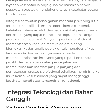
bekerja secara erat dengan dokter, fisioterapis, dan penyedia
layanan kesehatan lainnya guna memastikan bahwa
perawatan prostetik mendukung tujuan kesehatan secara
keseluruhan.
Integrasi perawatan pencegahan mencakup skrining rutin
terhadap komplikasi umum seperti kontraktur sendi,
ketidakseimbangan otot, dan cedera akibat penggunaan
berlebihan yang dapat muncul meskipun pemasangan
prostesis telah optimal. Penyedia prostesis profesional
memanfaatkan keahlian mereka dalam bidang
biomekanika dan analisis gerak untuk mengidentifikasi
tanda-tanda dini munculnya masalah serta
merekomendasikan intervensi yang tepat. Pendekatan
proaktif terhadap perawatan pencegahan ini
memaksimalkan manfaat jangka panjang dari
pemasangan prostesis profesional sekaligus meminimalkan
risiko komplikasi sekunder yang dapat mengganggu
kesehatan sendi atau kemandirian fungsional.
Integrasi Teknologi dan Bahan
Canggih
Sistem Prostesis Cerdas dan