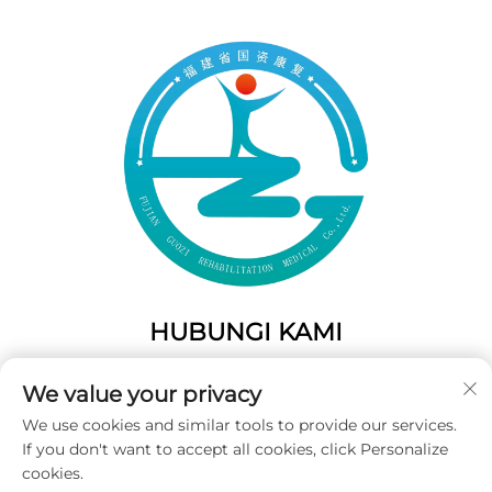
HUBUNGI KAMI
Add: 50 Gaofeng South Lane, Pintu Barat Fuzhou, Fujian,
We value your privacy
Tiongkok
We use cookies and similar tools to provide our services.
Telp:
+86-19859128239
If you don't want to accept all cookies, click Personalize
E-Mail:
[email protected]
cookies.