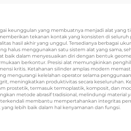
agai keunggulan yang membuatnya menjadi alat yang t
ya memberikan tekanan kontak yang konsisten di seluru
litas hasil akhir yang unggul. Tersedianya berbagai uku
ng halus menggunakan satu sistem alat yang sama, sehin
ngat baik dalam menyesuaikan diri dengan bentuk geome
rmukaan berkontur. Presisi alat memungkinkan penghil
nsi kritis. Ketahanan silinder amplas modern memasti
ang mengurangi kelelahan operator selama penggunaan
it, meningkatkan produktivitas secara keseluruhan. Kev
rostetik, termasuk termoplastik, komposit, dan model
ngkan metode abrasif tradisional, melindungi material
terkendali membantu mempertahankan integritas per
ik yang lebih baik dalam hal kenyamanan dan fungsi.