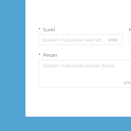
Surel
0/100
Pesan
0/1