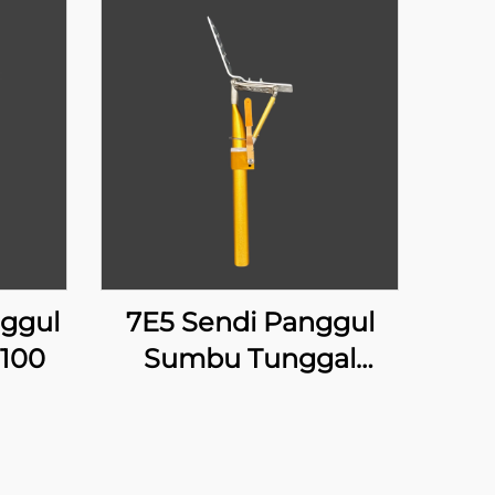
nggul
7E5 Sendi Panggul
H100
Sumbu Tunggal
dengan Penguncian
Manual