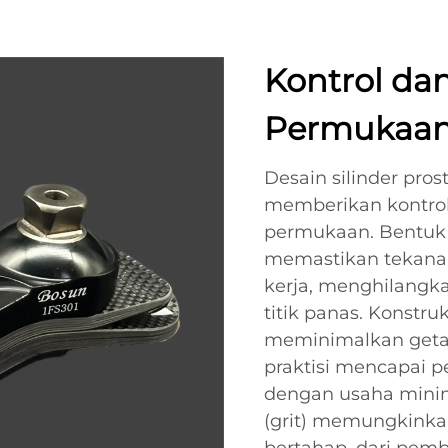
Kontrol dan
Permukaan
Desain silinder pros
memberikan kontrol 
permukaan. Bentuk s
memastikan tekanan
kerja, menghilangk
titik panas. Konstru
meminimalkan geta
praktisi mencapai p
dengan usaha minima
(grit) memungkink