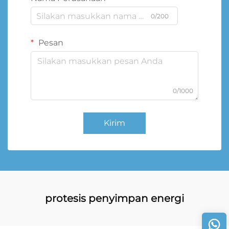
0/200
Pesan
0/1000
Kirim
protesis penyimpan energi