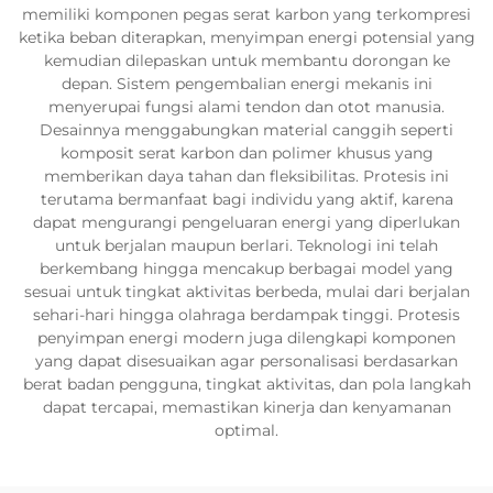
memiliki komponen pegas serat karbon yang terkompresi
ketika beban diterapkan, menyimpan energi potensial yang
kemudian dilepaskan untuk membantu dorongan ke
depan. Sistem pengembalian energi mekanis ini
menyerupai fungsi alami tendon dan otot manusia.
Desainnya menggabungkan material canggih seperti
komposit serat karbon dan polimer khusus yang
memberikan daya tahan dan fleksibilitas. Protesis ini
terutama bermanfaat bagi individu yang aktif, karena
dapat mengurangi pengeluaran energi yang diperlukan
untuk berjalan maupun berlari. Teknologi ini telah
berkembang hingga mencakup berbagai model yang
sesuai untuk tingkat aktivitas berbeda, mulai dari berjalan
sehari-hari hingga olahraga berdampak tinggi. Protesis
penyimpan energi modern juga dilengkapi komponen
yang dapat disesuaikan agar personalisasi berdasarkan
berat badan pengguna, tingkat aktivitas, dan pola langkah
dapat tercapai, memastikan kinerja dan kenyamanan
optimal.