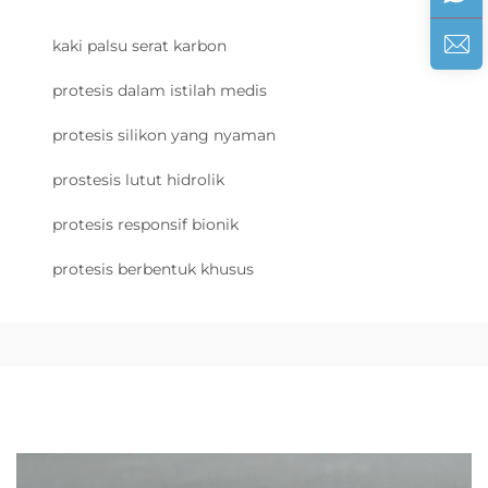
kaki palsu serat karbon
protesis dalam istilah medis
protesis silikon yang nyaman
prostesis lutut hidrolik
protesis responsif bionik
protesis berbentuk khusus