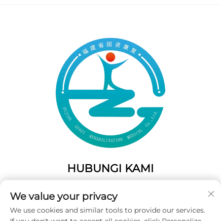
HUBUNGI KAMI
Add: 50 Gaofeng South Lane, Pintu Barat Fuzhou, Fujian,
We value your privacy
Tiongkok
We use cookies and similar tools to provide our services.
Telp:
+86-19859128239