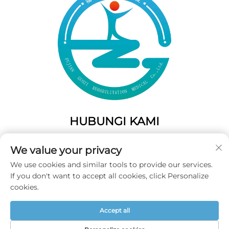
HUBUNGI KAMI
Add: 50 Gaofeng South Lane, Pintu Barat Fuzhou, Fujian,
We value your privacy
Tiongkok
We use cookies and similar tools to provide our services.
Telp:
+86-19859128239
If you don't want to accept all cookies, click Personalize
E-Mail:
[email protected]
cookies.
Accept all
Hak Cipta © 2025 Fujian Guozi Rehabilitation Medical Co.,Ltd
Semua Hak Dilindungi Undang-undang -
Kebijakan Privasi