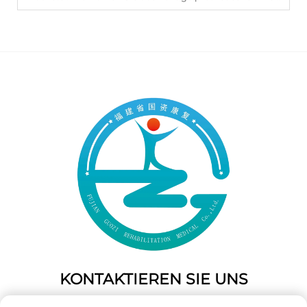
KONTAKTIEREN SIE UNS
Add: 50 Gaofeng South Lane, West Gate Fuzhou, Fujian,