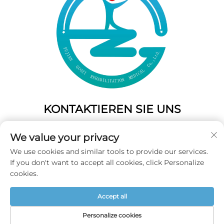
KONTAKTIEREN SIE UNS
Add: 50 Gaofeng South Lane, West Gate Fuzhou, Fujian,
We value your privacy
China
We use cookies and similar tools to provide our services.
Tel.:
+86-19859128239
If you don't want to accept all cookies, click Personalize
E-Mail:
[email protected]
cookies.
Accept all
Copyright © 2025 Fujian Guozi Rehabilitation Medical Co.,Ltd
Alle Rechte vorbehalten -
Datenschutzrichtlinie
Personalize cookies