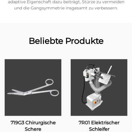
adaptive Eigenschaft dazu beiträgt, Stürze zu vermeiden
und die Gangsymmetrie insgesamt zu verbessern.
Beliebte Produkte
719G3 Chirurgische
7R01 Elektrischer
Schere
Schleifer