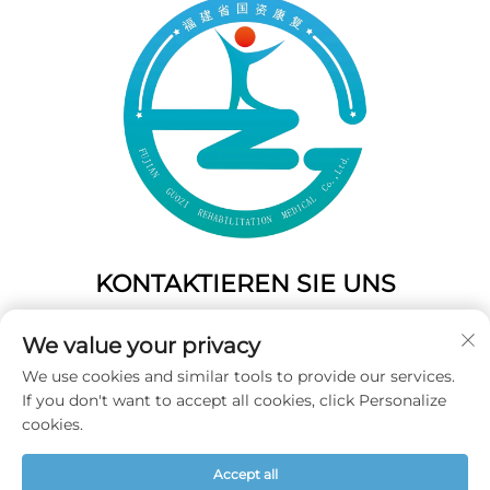
KONTAKTIEREN SIE UNS
Add: 50 Gaofeng South Lane, West Gate Fuzhou, Fujian,
We value your privacy
China
We use cookies and similar tools to provide our services.
Tel.:
+86-19859128239
If you don't want to accept all cookies, click Personalize
E-Mail:
[email protected]
cookies.
Accept all