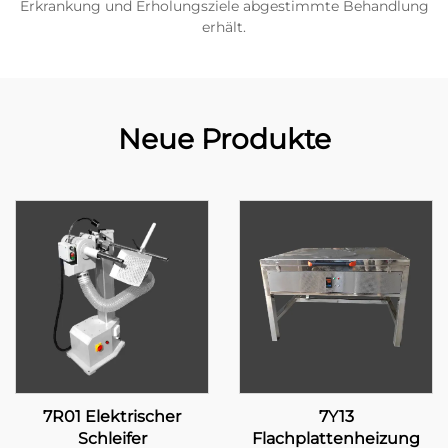
Erkrankung und Erholungsziele abgestimmte Behandlung
erhält.
Neue Produkte
7R01 Elektrischer
7Y13
Schleifer
Flachplattenheizung