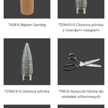
749F6 Bęben Sandig
729W5=5 Głowica pilnika
z twardym nasypem
719G6 Nożyczki faliste do
729W3=5 Głowica pilnika
wkładek silikonowych