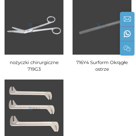
nożyczki chirurgiczne
716Y4 Surform Okrągłe
719G3
ostrze