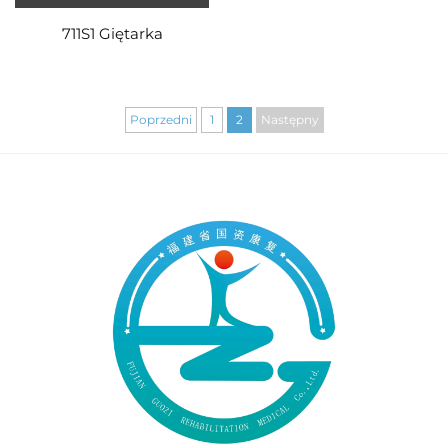
711S1 Giętarka
Poprzedni
1
2
Następny