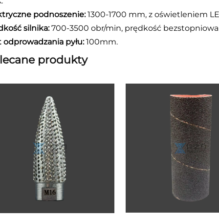
.
ktryczne podnoszenie:
1300-1700 mm, z oświetleniem LE
dkość silnika:
700-3500 obr/min, prędkość bezstopniowa,
t odprowadzania pyłu:
100mm.
lecane produkty