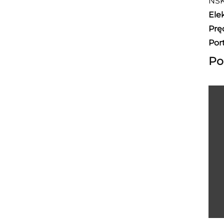
NSK
Ele
Prę
Por
Po