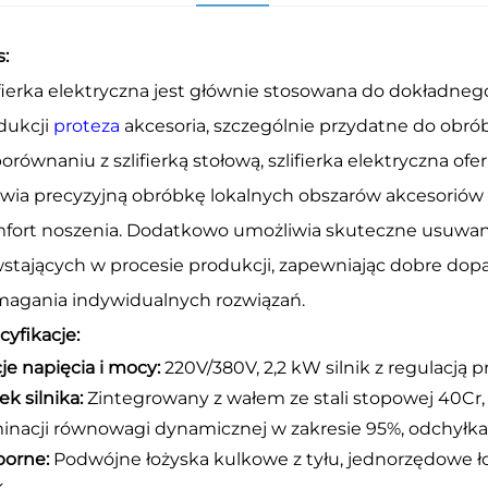
s:
ifierka elektryczna jest głównie stosowana do dokładnego
dukcji
proteza
akcesoria, szczególnie przydatne do obró
orównaniu z szlifierką stołową, szlifierka elektryczna of
twia precyzyjną obróbkę lokalnych obszarów akcesoriów p
fort noszenia. Dodatkowo umożliwia skuteczne usuwani
stających w procesie produkcji, zapewniając dobre dop
agania indywidualnych rozwiązań.
cyfikacje:
je napięcia i mocy:
220V/380V, 2,2 kW silnik z regulacją 
ek silnika:
Zintegrowany z wałem ze stali stopowej 40Cr
minacji równowagi dynamicznej w zakresie 95%, odchyłka 
orne:
Podwójne łożyska kulkowe z tyłu, jednorzędowe ł