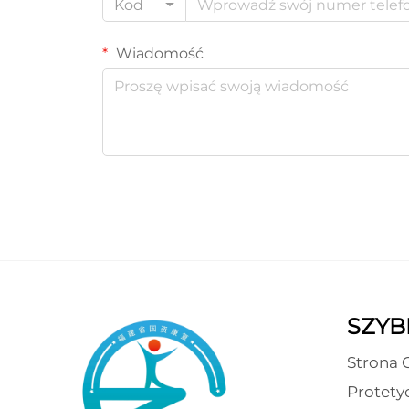
Kod
Wiadomość
SZYBK
Strona 
Protety