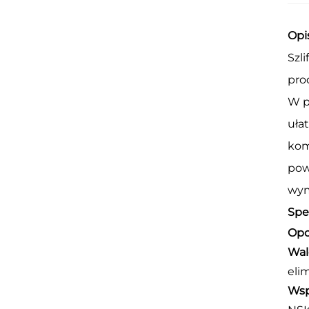
Opi
Szl
pro
W p
uła
kom
pow
wym
Spe
Opc
Wal
eli
Wsp