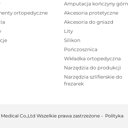
ł
Amputacja kończyny górn
enty ortopedyczne
Akcesoria protetyczne
ia
Akcesoria do gniazd
y
Lity
cje
Silikon
Pończosznica
Wkładka ortopedyczna
Narzędzia do produkcji
Narzędzia szlifierskie do
frezarek
 Medical Co.,Ltd Wszelkie prawa zastrzeżone -
Polityka