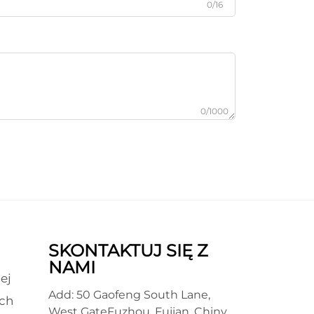
0/16
0/1000
SKONTAKTUJ SIĘ Z
NAMI
ej
Add: 50 Gaofeng South Lane,
ch
West GateFuzhou, Fujian, Chiny