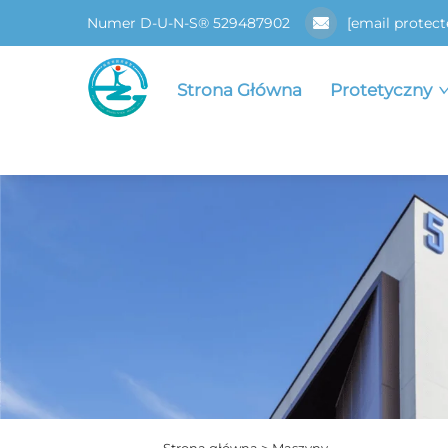
Numer D-U-N-S® 529487902
[email protect
Strona Główna
Protetyczny
Strona główna >
Maszyny