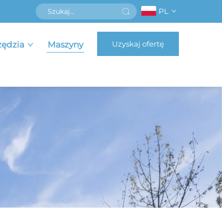
PL
Uzyskaj ofertę
zędzia
Maszyny