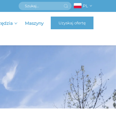
PL
Uzyskaj ofertę
zędzia
Maszyny