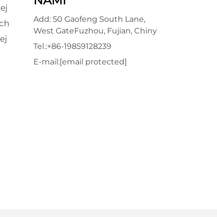
NAMI
ej
Add: 50 Gaofeng South Lane,
ch
West GateFuzhou, Fujian, Chiny
ej
Tel.:
+86-19859128239
E-mail:
[email protected]