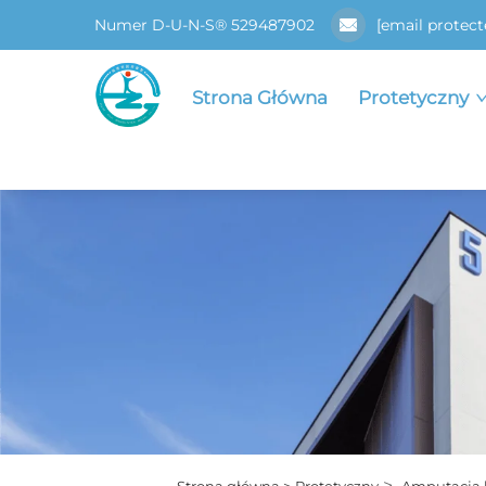
Numer D-U-N-S® 529487902
[email protect
Strona Główna
Protetyczny
>
Strona główna >
Protetyczny
Amputacja 