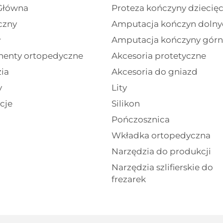
Główna
Proteza kończyny dziecięc
czny
Amputacja kończyn dolny
ł
Amputacja kończyny górn
enty ortopedyczne
Akcesoria protetyczne
ia
Akcesoria do gniazd
y
Lity
cje
Silikon
Pończosznica
Wkładka ortopedyczna
Narzędzia do produkcji
Narzędzia szlifierskie do
frezarek