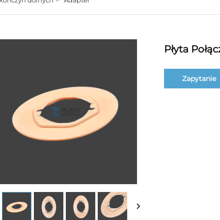
Płyta Połą
Zapytanie