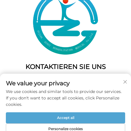
KONTAKTIEREN SIE UNS
Add: 50 Gaofeng South Lane, West Gate Fuzhou, Fujian,
We value your privacy
China
We use cookies and similar tools to provide our services.
Tel.:
+86-19859128239
If you don't want to accept all cookies, click Personalize
E-Mail:
[email protected]
cookies.
Accept all
Urheberrecht © 2026 Fujian Guozi Rehabilitation Medical
Co.,Ltd Alle Rechte vorbehalten -
Datenschutzrichtlinie
Personalize cookies