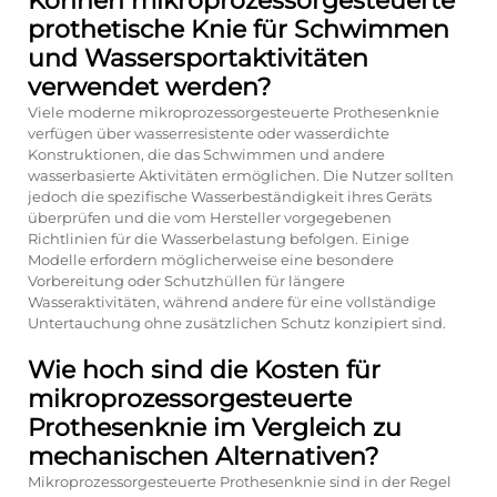
Können mikroprozessorgesteuerte
prothetische Knie für Schwimmen
und Wassersportaktivitäten
verwendet werden?
Viele moderne mikroprozessorgesteuerte Prothesenknie
verfügen über wasserresistente oder wasserdichte
Konstruktionen, die das Schwimmen und andere
wasserbasierte Aktivitäten ermöglichen. Die Nutzer sollten
jedoch die spezifische Wasserbeständigkeit ihres Geräts
überprüfen und die vom Hersteller vorgegebenen
Richtlinien für die Wasserbelastung befolgen. Einige
Modelle erfordern möglicherweise eine besondere
Vorbereitung oder Schutzhüllen für längere
Wasseraktivitäten, während andere für eine vollständige
Untertauchung ohne zusätzlichen Schutz konzipiert sind.
Wie hoch sind die Kosten für
mikroprozessorgesteuerte
Prothesenknie im Vergleich zu
mechanischen Alternativen?
Mikroprozessorgesteuerte Prothesenknie sind in der Regel