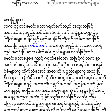
အကြ overview
အကြံပေးထားသော ထုတ်ကုန်များ
ဖော်ပြချက်:
လက်ဖြင့်တင်မောင်းသောဂရုတ်စက်သည် အထူးသဖြင့်
အစားထိုးတဲ့ပစ္စည်းအစိတ်အပိုင်းများကို အမှုန့်အမျှော့ဖြင့်
ကြိတ်ချေပေးခြင်းနှင့် မှုတ်ပေးခြင်းတို့တွင် အဓိကအားဖြင့်
အသုံးပြုသည်။
ပရိုစ်သက်
အစားထိုးပစ္စည်းများ ထုတ်လုပ်မှု
တွင် အသုံးပြုသော ပါတ်စပ်ပစ္စည်းများ။ လက်ဖြင့်တင်
မောင်းသောစနစ်ကြောင့် ဂရုတ်ခေါင်း၏ အမြင့်ကို တိကျစွာ
အက်ဒေါ့စ်လုပ်ပေးနိုင်သည်။ အမျိုးမျိုးသောအရွယ်အစားနှင့်
ပုံစံများကို ကိုက်ညီအောင် အစားထိုးပစ္စည်းများကို အသုံးပြု
နိုင်သည်။ ဤကိရိယာကို အိုသိုတစ်ပစ္စည်းများ၏ အစွန်းများကို
ကြိတ်ချေပေးရန်၊ အစားထိုးပစ္စည်းများ၏ အစွန်းများကို မှုတ်
ပေးရန်နှင့် စပ်ပြီးသော အလှဆင်ဖုံးများကို တိကျစွာ ကြိတ်ချေ
ပေးရန်အတွက် အသုံးပြုနိုင်သည်။ လက်ဖြင့် လည်ပတ်မှု
ကြောင့် အစားထိုးပစ္စည်းများ၏ အစွန်းများနှင့် ဆက်သွယ်မှု
များကဲ့သို့သော နေရာများကို လိုအပ်သလို ဖယ်ရှားပေးခြင်း၊ ညှိ