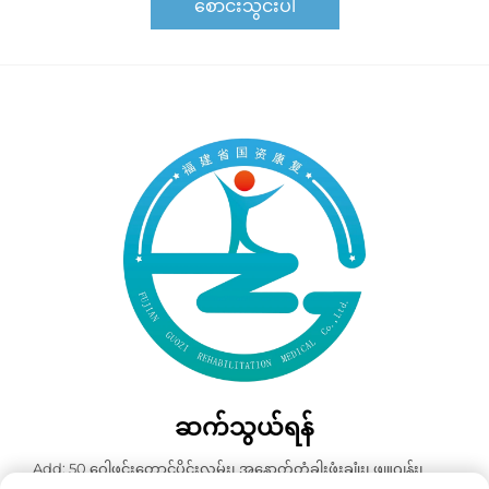
စောင်းသွင်းပါ
ဆက်သွယ်ရန်
Add: 50 ဂေါဖင်းတောင်ပိုင်းလမ်း၊ အနောက်တံခါးဖုံးချုံး၊ ဖျူဂျန်း၊