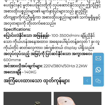
ပေးခြင်းနှင့် မှုတ်ပေးခြင်းတို့ကို လုပ်ဆောင်နိုင်သည်။ ဤသို့ဖြင့်
အစားထိုးပစ္စည်းများ၏ မျက်နှာပြင်များသည် နူးညံ့ပြီး
တိကျစွာကိုက်ညီမှုရှိကာ အစားထိုးပစ္စည်းများ၏ သက်မှုရှိမှုနှင့်
အလှတရားကို တိုးတက်စေသည်။
Specifications:
ပြောင်းလဲနိုင်သော အမြန်နှုန်း-
100-3500r/min၊ ချိန်ညှိနိုင်
သော ကိုယ်ဟန်အနေအထား၊ အရေးပေါ်ရပ်တန့်ခလုတ် 1 ခု၊ လူ
ကိုယ်တိုင် ဓာတ်လှေကား၊ ဒစ်ဂျစ်တယ် display ပါရှိသည်။
အလုပ်လုပ်သည့် အမြင့်ကို ပြင်ဆင်နိုင်သော အကွာအဝေး-
600mm။
အင်အားလိုအပ်ချက်များ:
220V/380V/50Hz၊ 2.2KW
အလေးချိန် -
140KG
အကြံပေးထားသော ထုတ်ကုန်များ