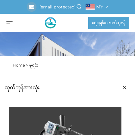
MY
[email protected]
စျေးနှုန်းကောက်ယူရန်
Home >
မူရင်း
ထုတ်ကုန်အားလုံး