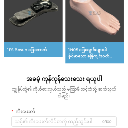
1FS Bosun ခြေထောက်
1N05 ခြေချောင်းများပါ
ခိုင်မာသော ခြေကျင်းဝတ်
ခြေထောက်
အခမဲ့ ကုန်ကုန်သေးသေး ရယူပါ
ကျွန်ုပ်တို့၏ ကိုယ်စားလှယ်သည် မကြာမီ သင့်ထံသို့ ဆက်သွယ်
ပါမည်။
အီးမေးလ်
0/100