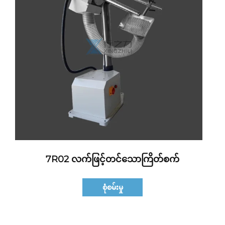
7R02 လက်ဖြင့်တင်သောကြိတ်စက်
စုံစမ်းမှု