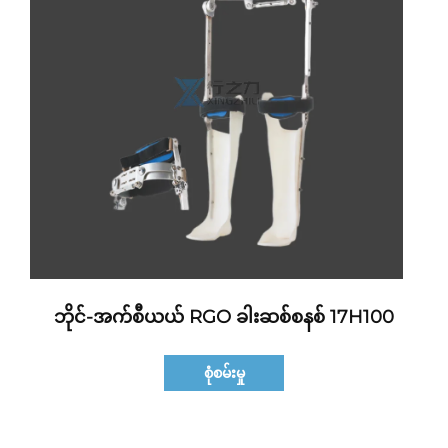
ဘိုင်-အက်စီယယ် RGO ခါးဆစ်စနစ် 17H100
စုံစမ်းမှု