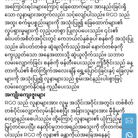
အကြောင်းရင်းများကြောင့် ခြေထောက်များ အားနည်းခြင်းရှိ
သော လူနာများအတွက်လည်း သင့်လျော်ပါသည်။ RGO သည်
အထူး စက်မှုပစ္စည်းများကို အသုံးပြု၍ ခြေထောက်များ၏
လှုပ်ရှားမှုများကို လှည့်ပတ်စွာ ပြုလုပ်ပေးသည်။ ၎င်း၏
ခါးပတ်အစိတ်အပိုင်းတွင် ကေဘယ်လ်နှစ်ခုပါ စနစ်ကို အသုံးပြု
သည်။ ခါးပတ်တစ်ခု ဆွဲချလိုက်သည့်အခါ နောက်တစ်ခုကို
ကွေးညွှတ်သော အနေအထားသို့ ဆွဲယူလိုက်သည်။ သဘာဝ
လမ်းလျှောက်ခြင်း စနစ်ကို ဖန်တီးပေးသည်။ ဤဒီဇိုင်းသည် ခန္
တာကိုယ်၏ စိတ်ကြိုက်အလေးချိန် ရွှေ့ပြောင်းခြင်းနှင့် ခြေလှမ်း
များကို အသုံးပြု၍ လူနာများသည် စွမ်းအင်နည်းပါးစွာဖြင့်
လမ်းလျှောက်နိုင်ရန် ကူညီပေးသည်။
အကျိုးကျေးဇူးများ
RGO သည် လူနာများအား လူမှု အသိုင်းအဝိုင်းအတွင်း တစ်စိတ်
တစ်ပိုင်းလျှောက်လှမ်းနိုင်စေပြီး အခြားသူများအား မှီခိုမှုကို
လျော့နည်းစေပါသည်။ ထို့ကြောင့် လူနာများ၏ ယုံကြည်မှုကို
မြှင့်တင်ပေးပြီး နေထိုင်မှုဘဝအရည်အသွေးကို တိုးတက်စေ
ပါသည်။ RGO ကို လူနာ၏ ခန္တာကိုယ်အခြေအနေနှင့်