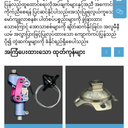
ပြန်လည်ထူထောင်ရေးလိုအပ်ချက်များနှင့်အညီ အကောင်းဆုံး
ကိုက်ညီစေရန် ပြင်ဆင်နိုင်ပါသည်။အသုံးပြုရလွယ်ကူသော
မော်ကျူလာစနစ်၊ ပါတ်စပ်ပစ္စည်းများကို ခွဲခြားထား
သောကြောင့် အောသာစစ်များကို ချိတ်ဆက်နိုင်ခြင်း၊ အလူမီနီ
ယမ် အလွှာပြားဖြင့်ပြုလုပ်ထားသော ကျောက်ကပ်ပြွန်သည်
ပို၍ တွဲဆက်မှုများကို ခံနိုင်ရည်ရှိစေပါသည်။
အကြံပေးထားသော ထုတ်ကုန်များ