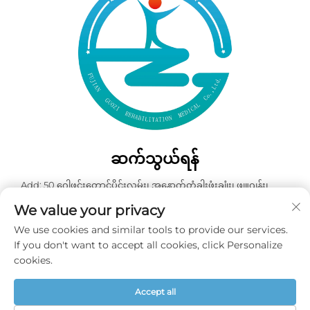
ဆက်သွယ်ရန်
Add: 50 ဂေါဖင်းတောင်ပိုင်းလမ်း၊ အနောက်တံခါးဖုံးချုံး၊ ဖျူဂျန်း၊
တရုတ်နိုင်ငံ
We value your privacy
ဖုန်း:
+86-19859128239
We use cookies and similar tools to provide our services.
အီးမေးလ်:
[email protected]
If you don't want to accept all cookies, click Personalize
cookies.
မူပိုင်ခွင့် © ၂၀၂၆ ဖုကျန်း ဂွို့ဇီ ပြန်လည်ထူထောင်ရေး ဆေးဘက်ဆိုင် ကုမ္ပဏီ
Accept all
လီမစ်တိတ် အားလုံးသော အခွင့်အရေးများ ကာကွယ်ထားသည် -
လျှို့ဝှက်မှု