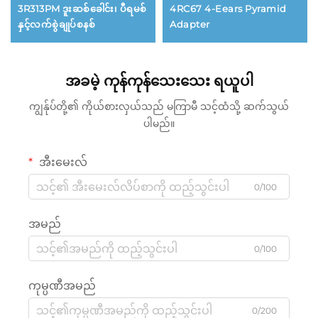
3R313PM ဒူးဆစ်ခေါင်း၊ ပီရမစ်
4RC67 4-Eears Pyramid
နှင့်လက်စွဲချုပ်စနစ်
Adapter
အခမဲ့ ကုန်ကုန်သေးသေး ရယူပါ
ကျွန်ုပ်တို့၏ ကိုယ်စားလှယ်သည် မကြာမီ သင့်ထံသို့ ဆက်သွယ်
ပါမည်။
အီးမေးလ်
0/100
အမည်
0/100
ကုမ္ပဏီအမည်
0/200