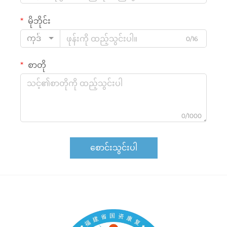
မိုဘိုင်း
ကုဒ်
0/16
စာတို
0/1000
စောင်းသွင်းပါ