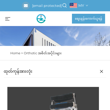
MY
[email protected]
စျေးနှုန်းကောက်ယူရန်
Home >
Orthotic အစိတ်အပိုင်းများ
ထုတ်ကုန်အားလုံး