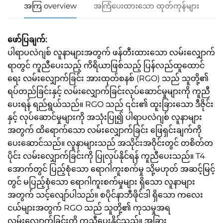
အကြ overview
အကြံပေးထားသော ထုတ်ကုန်များ
ဖော်ပြချက်:
ပါရာပလဲဂျစ် လူနာများအတွက် ဖန်တီးထားသော လမ်းလျှောက်
ရာတွင် ကူညီပေးသည့် ကိရိယာဖြစ်သည့် ပြန်လည်ထူထောင်
ရေး လမ်းလျှောက်ခြင်း အားထုတ်စနစ် (RGO) သည် သူတို့၏
ရပ်တည်ခြင်းနှင့် လမ်းလျှောက်ခြင်းလုပ်ဆောင်မှုများကို ကူညီ
ပေးရန် ရည်ရွယ်သည်။ RGO သည် ၎င်း၏ ထူးခြားသော ဒီဇိုင်း
နှင့် လုပ်ဆောင်မှုများကို အသုံးပြု၍ ပါရာပလဲဂျစ် လူနာများ
အတွက် ထိရောက်သော လမ်းလျှောက်ခြင်း ဖြေရှင်းချက်ကို
ပေးဆောင်သည်။ လူနာများသည် အသိုင်းအဝိုင်းတွင် တစိတ်တ
ပိုင်း လမ်းလျှောက်ခြင်းကို ပြုလုပ်နိုင်ရန် ကူညီပေးသည်။ T4
အောက်တွင် ပြည့်စုံသော ရောဂါကူးစက်မှု သို့မဟုတ် အဆင့်မြင့်
တွင် မပြည့်စုံသော ရောဂါကူးစက်မှုများ ရှိသော လူနာများ
အတွက် သင့်လျော်ပါသည်။ စပိုင်နာဘီဖိုင်ဒါ ရှိသော ကလေး
ငယ်များအတွက် RGO သည် သူတို့၏ ကုသမှုအရ
လမ်းလျှောက်ခြင်းကို ကူညီပေးနိုင်သည်။ အခြား