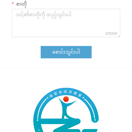
စာတို
0/1000
စောင်းသွင်းပါ