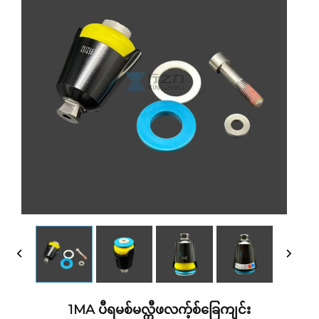
1MA ပီရမစ်မလ္တီဖလက့်စ်ခြေကျင်း