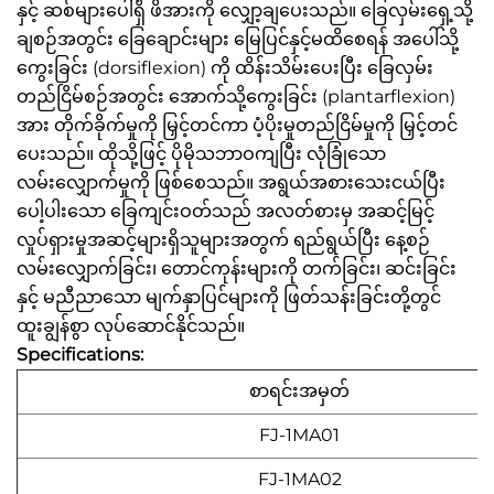
နှင့် ဆစ်များပေါ်ရှိ ဖိအားကို လျှော့ချပေးသည်။ ခြေလှမ်းရှေ့သို့
ချစဉ်အတွင်း ခြေချောင်းများ မြေပြင်နှင့်မထိစေရန် အပေါ်သို့
ကွေးခြင်း (dorsiflexion) ကို ထိန်းသိမ်းပေးပြီး ခြေလှမ်း
တည်ငြိမ်စဉ်အတွင်း အောက်သို့ကွေးခြင်း (plantarflexion)
အား တိုက်ခိုက်မှုကို မြှင့်တင်ကာ ပံ့ပိုးမှုတည်ငြိမ်မှုကို မြှင့်တင်
ပေးသည်။ ထိုသို့ဖြင့် ပိုမိုသဘာဝကျပြီး လုံခြုံသော
လမ်းလျှောက်မှုကို ဖြစ်စေသည်။ အရွယ်အစားသေးငယ်ပြီး
ပေါ့ပါးသော ခြေကျင်းဝတ်သည် အလတ်စားမှ အဆင့်မြင့်
လှုပ်ရှားမှုအဆင့်များရှိသူများအတွက် ရည်ရွယ်ပြီး နေ့စဉ်
လမ်းလျှောက်ခြင်း၊ တောင်ကုန်းများကို တက်ခြင်း၊ ဆင်းခြင်း
နှင့် မညီညာသော မျက်နှာပြင်များကို ဖြတ်သန်းခြင်းတို့တွင်
ထူးချွန်စွာ လုပ်ဆောင်နိုင်သည်။
Specifications:
စာရင်းအမှတ်
FJ-1MA01
FJ-1MA02