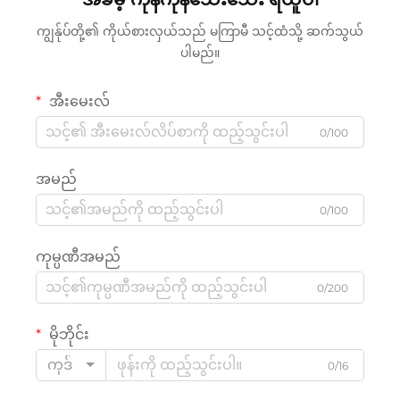
ကျွန်ုပ်တို့၏ ကိုယ်စားလှယ်သည် မကြာမီ သင့်ထံသို့ ဆက်သွယ်
ပါမည်။
အီးမေးလ်
0/100
အမည်
0/100
ကုမ္ပဏီအမည်
0/200
မိုဘိုင်း
ကုဒ်
0/16