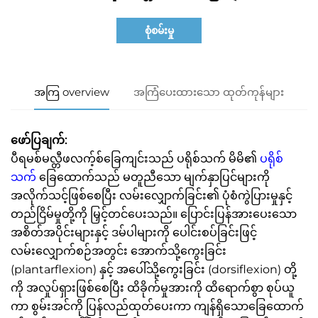
စုံစမ်းမှု
အကြ overview
အကြံပေးထားသော ထုတ်ကုန်များ
ဖော်ပြချက်:
ပီရမစ်မလ္တီဖလက့်စ်ခြေကျင်းသည်
ပရိုစ်သက်
မိမိ၏
ပရိုစ်
သက်
ခြေထောက်သည် မတူညီသော မျက်နှာပြင်များကို
အလိုက်သင့်ဖြစ်စေပြီး လမ်းလျှောက်ခြင်း၏ ပုံစံကွဲပြားမှုနှင့်
တည်ငြိမ်မှုတို့ကို မြှင့်တင်ပေးသည်။ ပြောင်းပြန်အားပေးသော
အစိတ်အပိုင်းများနှင့် ဒမ်ပါများကို ပေါင်းစပ်ခြင်းဖြင့်
လမ်းလျှောက်စဉ်အတွင်း အောက်သို့ကွေးခြင်း
(plantarflexion) နှင့် အပေါ်သို့ကွေးခြင်း (dorsiflexion) တို့
ကို အလှုပ်ရှားဖြစ်စေပြီး ထိခိုက်မှုအားကို ထိရောက်စွာ စုပ်ယူ
ကာ စွမ်းအင်ကို ပြန်လည်ထုတ်ပေးကာ ကျန်ရှိသောခြေထောက်