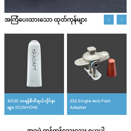
အကြံပေးထားသော ထုတ်ကုန်များ
3012C တရန်စီဘီရယ်လိုင်နာ
2S2 Single Axis Foot
များ (CUSHION)
Adapter
အခမဲ့ ကုန်ကုန်သေးသေး ရယူပါ