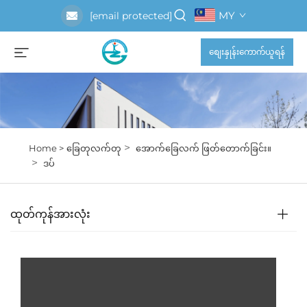
MY
[email protected]
စျေးနှုန်းကောက်ယူရန်
>
Home >
ခြေတုလက်တု
အောက်ခြေလက် ဖြတ်တောက်ခြင်း။
>
ဒပ်
ထုတ်ကုန်အားလုံး