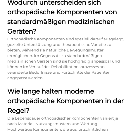
Wodurch unterscheiden sich
orthopädische Komponenten von
standardmäßigen medizinischen
Geräten?
Orthopädische Komponenten sind speziell darauf ausgelegt,
gezielte Unterstützung und therapeutische Vorteile zu
bieten, während sie natürliche Bewegungsmuster
ermöglichen. Im Gegensatz zu standardmäßigen
medizinischen Geräten sind sie hochgradig anpassbar und
können im Verlauf des Rehabilitationsprozesses an
veränderte Bedürfnisse und Fortschritte der Patienten
angepasst werden.
Wie lange halten moderne
orthopädische Komponenten in der
Regel?
Die Lebensdauer orthopädischer Komponenten variiert je
nach Material, Nutzungsmustern und Wartung.
Hochwertige Komponenten, die aus fortschrittlichen