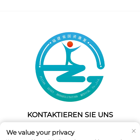
KONTAKTIEREN SIE UNS
Add: 50 Gaofeng South Lane, West Gate Fuzhou, Fujian,
We value your privacy
China