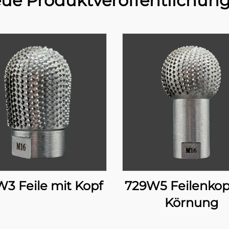
ue Produktveröffentlichun
3 Feile mit Kopf
729W5 Feilenkop
Körnung