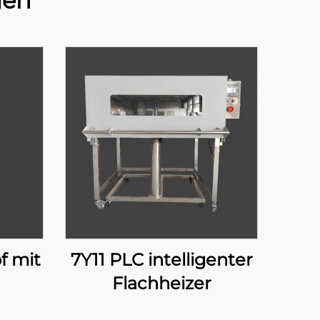
gen
f mit
7Y11 PLC intelligenter
Flachheizer