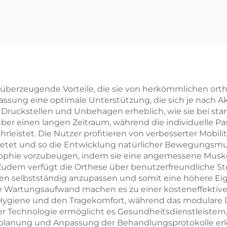
 überzeugende Vorteile, die sie von herkömmlichen ort
ssung eine optimale Unterstützung, die sich je nach A
 Druckstellen und Unbehagen erheblich, wie sie bei star
ber einen langen Zeitraum, während die individuelle Pa
leistet. Die Nutzer profitieren von verbesserter Mobilit
bietet und so die Entwicklung natürlicher Bewegungsmu
ophie vorzubeugen, indem sie eine angemessene Muskela
 Zudem verfügt die Orthese über benutzerfreundliche S
en selbstständig anzupassen und somit eine höhere Eig
ge Wartungsaufwand machen es zu einer kosteneffektive
e Hygiene und den Tragekomfort, während das modular
rter Technologie ermöglicht es Gesundheitsdienstleister
eplanung und Anpassung der Behandlungsprotokolle erle