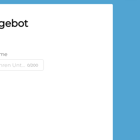
ngebot
ame
0/200