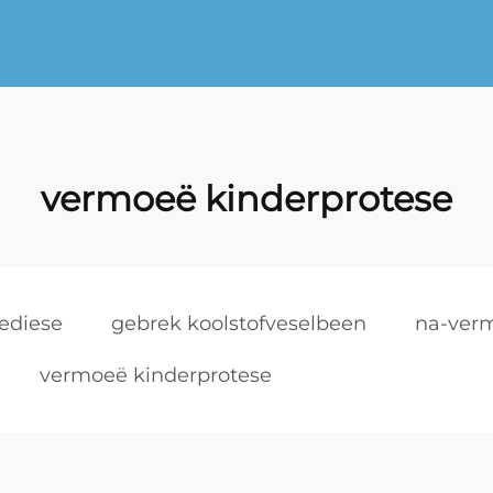
vermoeë kinderprotese
ediese
gebrek koolstofveselbeen
na-verm
vermoeë kinderprotese