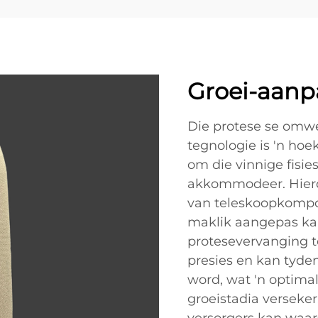
Groei-aanp
Die protese se omw
tegnologie is 'n ho
om die vinnige fisie
akkommodeer. Hierd
van teleskoopkompo
maklik aangepas ka
protesevervanging t
presies en kan tyde
word, wat 'n optimal
groeistadia verseker.