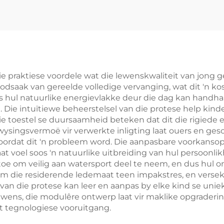
 praktiese voordele wat die lewenskwaliteit van jong geb
dsaak van gereelde volledige vervanging, wat dit 'n ko
s hul natuurlike energievlakke deur die dag kan handha
. Die intuïtiewe beheerstelsel van die protese help kinde
Die toestel se duursaamheid beteken dat dit die rigiede 
ysingsvermoë vir verwerkte inligting laat ouers en ges
oordat dit 'n probleem word. Die aanpasbare voorkansop
aat voel soos 'n natuurlike uitbreiding van hul persoonli
oe om veilig aan watersport deel te neem, en dus hul o
m die residerende ledemaat teen impakstres, en vers
e van die protese kan leer en aanpas by elke kind se u
wens, die modulêre ontwerp laat vir maklike opgrader
et tegnologiese vooruitgang.