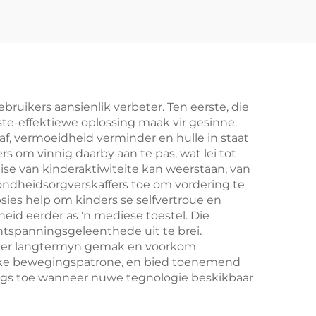
ruikers aansienlik verbeter. Ten eerste, die
ste-effektiewe oplossing maak vir gesinne.
af, vermoeidheid verminder en hulle in staat
rs om vinnig daarby aan te pas, wat lei tot
eise van kinderaktiwiteite kan weerstaan, van
ondheidsorgverskaffers toe om vordering te
sies help om kinders se selfvertroue en
kheid eerder as 'n mediese toestel. Die
ntspanningsgeleenthede uit te brei.
eker langtermyn gemak en voorkom
nieke bewegingspatrone, en bied toenemend
ings toe wanneer nuwe tegnologie beskikbaar