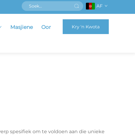
AF
Kry 'n Kwota
Masjiene
Oor
erp spesifiek om te voldoen aan die unieke