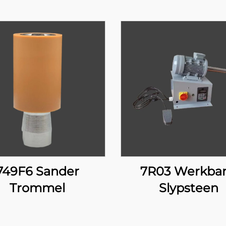
749F6 Sander
7R03 Werkba
Trommel
Slypsteen