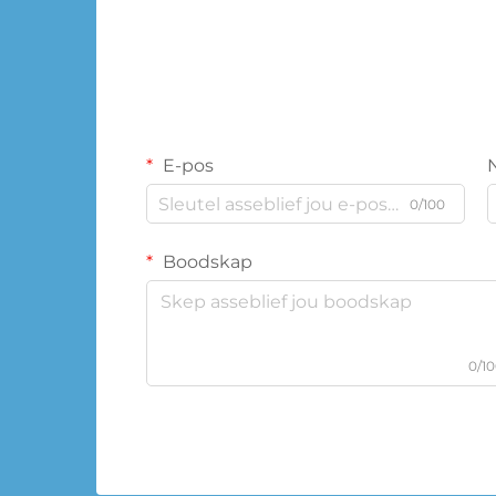
E-pos
0/100
Boodskap
0/1