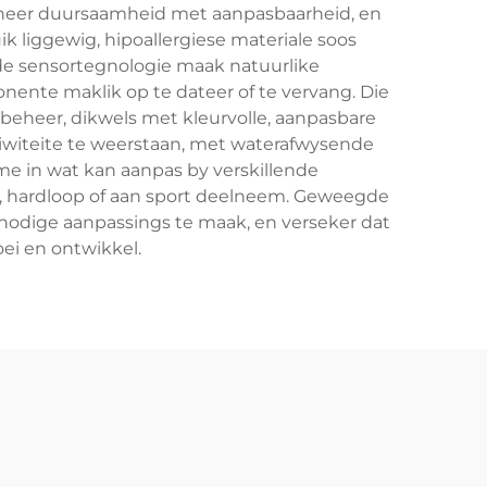
bineer duursaamheid met aanpasbaarheid, en
 liggewig, hipoallergiese materiale soos
rde sensortegnologie maak natuurlike
ente maklik op te dateer of te vervang. Die
r beheer, dikwels met kleurvolle, aanpasbare
tiwiteite te weerstaan, met waterafwysende
e in wat kan aanpas by verskillende
p, hardloop of aan sport deelneem. Geweegde
nodige aanpassings te maak, en verseker dat
oei en ontwikkel.