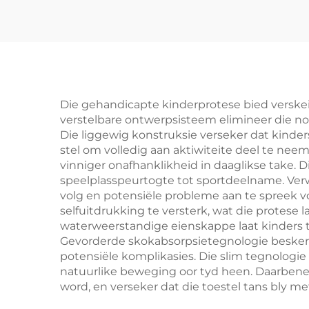
Die gehandicapte kinderprotese bied verskeie
verstelbare ontwerpsisteem elimineer die noo
Die liggewig konstruksie verseker dat kinder
stel om volledig aan aktiwiteite deel te neem
vinniger onafhanklikheid in daaglikse take. 
speelplasspeurtogte tot sportdeelname. Verw
volg en potensiële probleme aan te spreek v
selfuitdrukking te versterk, wat die protese l
waterweerstandige eienskappe laat kinders t
Gevorderde skokabsorpsietegnologie besker
potensiële komplikasies. Die slim tegnologi
natuurlike beweging oor tyd heen. Daarbene
word, en verseker dat die toestel tans bly m