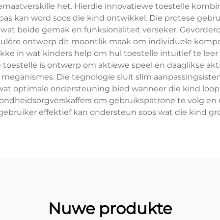
demaatverskille het. Hierdie innovatiewe toestelle kom
s kan word soos die kind ontwikkel. Die protese gebruik
, wat beide gemak en funksionaliteit verseker. Gevorde
lêre ontwerp dit moontlik maak om individuele kompon
kke in wat kinders help om hul toestelle intuïtief te lee
 toestelle is ontwerp om aktiewe speel en daaglikse ak
eganismes. Die tegnologie sluit slim aanpassingsistem
wat optimale ondersteuning bied wanneer die kind loo
ondheidsorgverskaffers om gebruikspatrone te volg en 
gebruiker effektief kan ondersteun soos wat die kind gr
Nuwe produkte