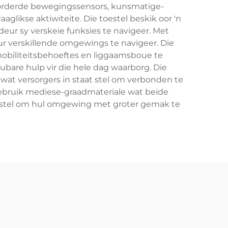
evorderde bewegingssensors, kunsmatige-
likse aktiwiteite. Die toestel beskik oor 'n
eur sy verskeie funksies te navigeer. Met
ur verskillende omgewings te navigeer. Die
biliteitsbehoeftes en liggaamsboue te
bare hulp vir die hele dag waarborg. Die
wat versorgers in staat stel om verbonden te
 gebruik mediese-graadmateriale wat beide
taat stel om hul omgewing met groter gemak te