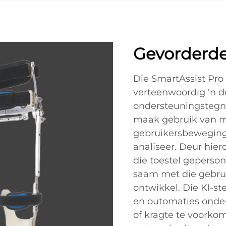
Gevorderde 
Die SmartAssist Pro
verteenwoordig 'n d
ondersteuningstegnol
maak gebruik van m
gebruikersbewegings
analiseer. Deur hier
die toestel geperso
saam met die gebru
ontwikkel. Die KI-st
en outomaties onde
of kragte te voorko