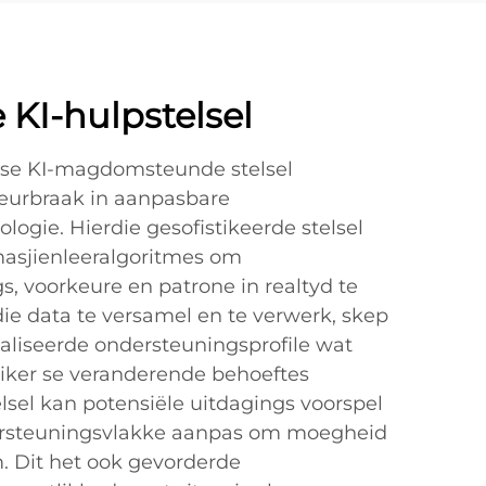
KI-hulpstelsel
 se KI-magdomsteunde stelsel
eurbraak in aanpasbare
ogie. Hierdie gesofistikeerde stelsel
asjienleeralgoritmes om
, voorkeure en patrone in realtyd te
die data te versamel en te verwerk, skep
naliseerde ondersteuningsprofile wat
iker se veranderende behoeftes
elsel kan potensiële uitdagings voorspel
rsteuningsvlakke aanpas om moegheid
m. Dit het ook gevorderde