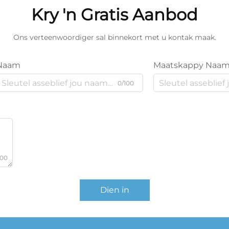
Kry 'n Gratis Aanbod
Ons verteenwoordiger sal binnekort met u kontak maak.
Naam
Maatskappy Naa
0/100
000
Dien in