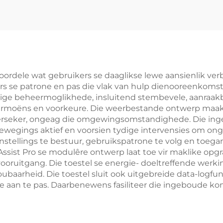
oordele wat gebruikers se daaglikse lewe aansienlik verbe
rs se patrone en pas die vlak van hulp dienooreenkomst
lvuldige beheermoglikhede, insluitend stembevele, aanra
 vermoëns en voorkeure. Die weerbestande ontwerp maak
verseker, ongeag die omgewingsomstandighede. Die ing
egings aktief en voorsien tydige intervensies om onge
stellings te bestuur, gebruikspatrone te volg en toegan
Assist Pro se modulêre ontwerp laat toe vir maklike opg
vooruitgang. Die toestel se energie- doeltreffende werk
ubaarheid. Die toestel sluit ook uitgebreide data-logfu
 aan te pas. Daarbenewens fasiliteer die ingeboude ko