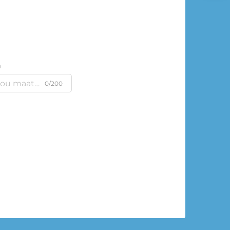
m
0/200