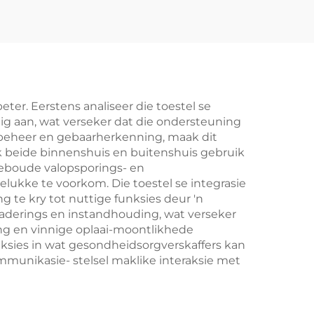
ter. Eerstens analiseer die toestel se
ig aan, wat verseker dat die ondersteuning
akbeheer en gebaarherkenning, maak dit
 beide binnenshuis en buitenshuis gebruik
eboude valopsporings- en
lukke te voorkom. Die toestel se integrasie
g te kry tot nuttige funksies deur 'n
raderings en instandhouding, wat verseker
ing en vinnige oplaai-moontlikhede
nksies in wat gesondheidsorgverskaffers kan
mmunikasie- stelsel maklike interaksie met