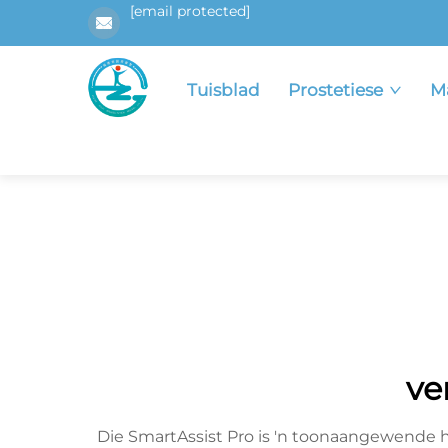
[email protected]
Tuisblad
Prostetiese
M
ve
Die SmartAssist Pro is 'n toonaangewende 