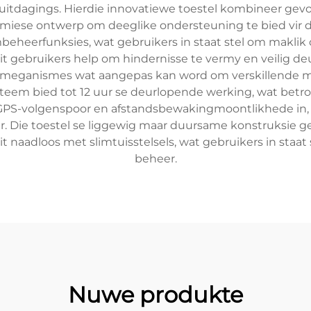
itsuitdagings. Hierdie innovatiewe toestel kombineer g
miese ontwerp om deeglike ondersteuning te bied vir daag
beheerfunksies, wat gebruikers in staat stel om maklik d
t gebruikers help om hindernisse te vermy en veilig de
smeganismes wat aangepas kan word om verskillende mo
teem bied tot 12 uur se deurlopende werking, wat betrou
 GPS-volgenspoor en afstandsbewakingmoontlikhede in, 
eer. Die toestel se liggewig maar duursame konstruksie
 dit naadloos met slimtuisstelsels, wat gebruikers in s
beheer.
Nuwe produkte