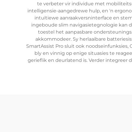
te verbeter vir individue met mobilite
intelligensie-aangedrewe hulp, en 'n ergono
intuïtiewe aanraakversninterface en stem
ingeboude slim navigasietegnologie kan di
toestel het aanpasbare ondersteuning
akkommodeer. Sy herlaaibare batteriesis
SmartAssist Pro sluit ook noodseinfunksies,
bly en vinnig op enige situasies te reag
gerieflik en deurlatend is. Verder integreer