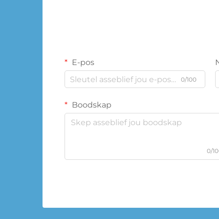
E-pos
0/100
Boodskap
0/1