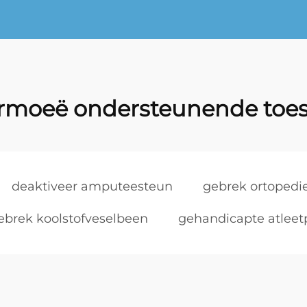
rmoeë ondersteunende toes
deaktiveer amputeesteun
gebrek ortopedi
ebrek koolstofveselbeen
gehandicapte atleet