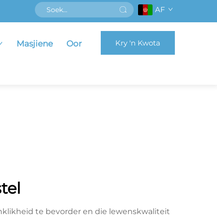
AF
Kry 'n Kwota
Masjiene
Oor
tel
likheid te bevorder en die lewenskwaliteit