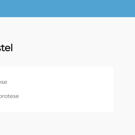
tel
ese
protese