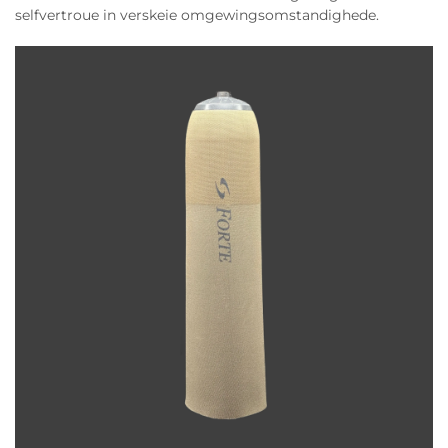
selfvertroue in verskeie omgewingsomstandighede.