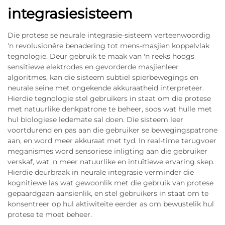
integrasiesisteem
Die protese se neurale integrasie-sisteem verteenwoordig
'n revolusionêre benadering tot mens-masjien koppelvlak
tegnologie. Deur gebruik te maak van 'n reeks hoogs
sensitiewe elektrodes en gevorderde masjienleer
algoritmes, kan die sisteem subtiel spierbewegings en
neurale seine met ongekende akkuraatheid interpreteer.
Hierdie tegnologie stel gebruikers in staat om die protese
met natuurlike denkpatrone te beheer, soos wat hulle met
hul biologiese ledemate sal doen. Die sisteem leer
voortdurend en pas aan die gebruiker se bewegingspatrone
aan, en word meer akkuraat met tyd. In real-time terugvoer
meganismes word sensoriese inligting aan die gebruiker
verskaf, wat 'n meer natuurlike en intuïtiewe ervaring skep.
Hierdie deurbraak in neurale integrasie verminder die
kognitiewe las wat gewoonlik met die gebruik van protese
gepaardgaan aansienlik, en stel gebruikers in staat om te
konsentreer op hul aktiwiteite eerder as om bewustelik hul
protese te moet beheer.