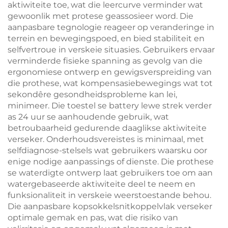
aktiwiteite toe, wat die leercurve verminder wat
gewoonlik met protese geassosieer word. Die
aanpasbare tegnologie reageer op veranderinge in
terrein en bewegingspoed, en bied stabiliteit en
selfvertroue in verskeie situasies. Gebruikers ervaar
verminderde fisieke spanning as gevolg van die
ergonomiese ontwerp en gewigsverspreiding van
die prothese, wat kompensasiebewegings wat tot
sekondêre gesondheidsprobleme kan lei,
minimeer. Die toestel se battery lewe strek verder
as 24 uur se aanhoudende gebruik, wat
betroubaarheid gedurende daaglikse aktiwiteite
verseker. Onderhoudsvereistes is minimaal, met
selfdiagnose-stelsels wat gebruikers waarsku oor
enige nodige aanpassings of dienste. Die prothese
se waterdigte ontwerp laat gebruikers toe om aan
watergebaseerde aktiwiteite deel te neem en
funksionaliteit in verskeie weerstoestande behou.
Die aanpasbare kopsokkelsnitkoppelvlak verseker
optimale gemak en pas, wat die risiko van