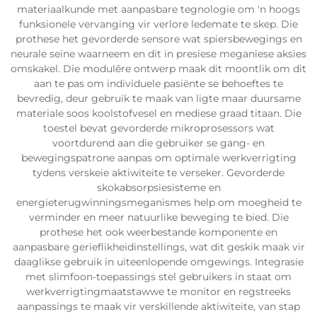
materiaalkunde met aanpasbare tegnologie om 'n hoogs
funksionele vervanging vir verlore ledemate te skep. Die
prothese het gevorderde sensore wat spiersbewegings en
neurale seine waarneem en dit in presiese meganiese aksies
omskakel. Die modulêre ontwerp maak dit moontlik om dit
aan te pas om individuele pasiënte se behoeftes te
bevredig, deur gebruik te maak van ligte maar duursame
materiale soos koolstofvesel en mediese graad titaan. Die
toestel bevat gevorderde mikroprosessors wat
voortdurend aan die gebruiker se gang- en
bewegingspatrone aanpas om optimale werkverrigting
tydens verskeie aktiwiteite te verseker. Gevorderde
skokabsorpsiesisteme en
energieterugwinningsmeganismes help om moegheid te
verminder en meer natuurlike beweging te bied. Die
prothese het ook weerbestande komponente en
aanpasbare gerieflikheidinstellings, wat dit geskik maak vir
daaglikse gebruik in uiteenlopende omgewings. Integrasie
met slimfoon-toepassings stel gebruikers in staat om
werkverrigtingmaatstawwe te monitor en regstreeks
aanpassings te maak vir verskillende aktiwiteite, van stap