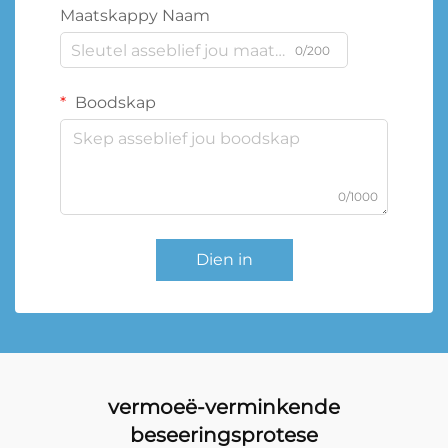
Maatskappy Naam
0/200
Boodskap
0/1000
Dien in
vermoeë-verminkende
beseeringsprotese