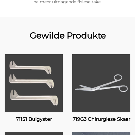
na meer uitdagende fisiese take.
Gewilde Produkte
711S1 Buigyster
719G3 Chirurgiese Skaar