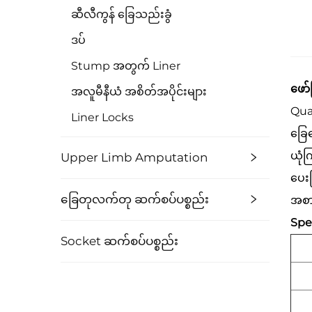
ဆီလီကွန် ခြေသည်းခွံ
ဒပ်
Stump အတွက် Liner
ဖော်
အလူမီနီယံ အစိတ်အပိုင်းများ
Qua
Liner Locks
ခြေထ
ယုံက
Upper Limb Amputation
ပေးပ
ခြေတုလက်တု ဆက်စပ်ပစ္စည်း
အစား
Spec
Socket ဆက်စပ်ပစ္စည်း