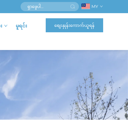
MY
စျေးနှုန်းကောက်ယူရန်
း
မူရင်း