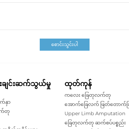
စောင်းသွင်းပါ
န်းချင်းဆက်သွယ်မှု
ထုတ်ကုန်
ကလေး ခြေတုလက်တု
က်နှာ
အောက်ခြေလက် ဖြတ်တောက်ခြ
က်တု
Upper Limb Amputation
ခြေတုလက်တု ဆက်စပ်ပစ္စည်း