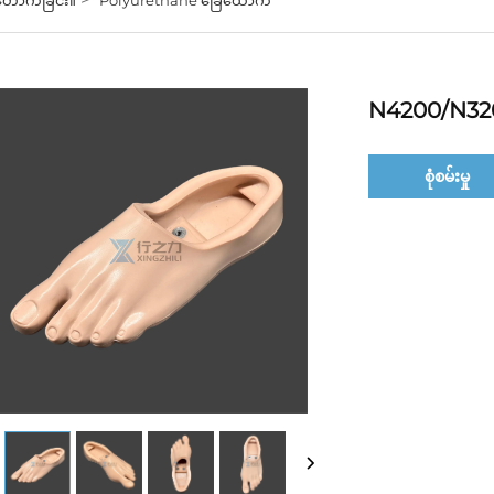
N4200/N32
စုံစမ်းမှု