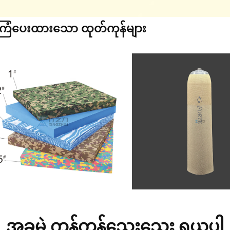
ြံပေးထားသော ထုတ်ကုန်များ
အခမဲ့ ကုန်ကုန်သေးသေး ရယူပါ