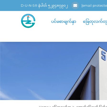
D-U-N-S® နံပါတ် ၅၂၉၄၈၇၉၀၂
[email protecte
ပင်မစာမျက်နှာ
ခြေတုလက်တ
>
Home >
ခြေတုလက်တု
အောက်ခြေလက် ဖြတ်တ