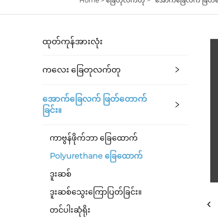
ထုတ်ကုန်အားလုံး
ကလေး ခြေတုလက်တု
အောက်ခြေလက် ဖြတ်တောက်
ခြင်း။
ကာဗွန်ဖိုက်ဘာ ခြေထောက်
Polyurethane ခြေထောက်
ဒူးဆစ်
ဒူးဆစ်သွေးကြောပြတ်ခြင်း။
တင်ပါးဆုံရိုး