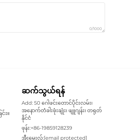
0/1000
ဆက်သွယ်ရန်
Add: 50 ဂေါဖင်းတောင်ပိုင်းလမ်း၊
အနောက်တံခါးဖုံးချုံး၊ ဖျူဂျန်း၊ တရုတ်
င်း။
နိုင်ငံ
ဖုန်း:
+86-19859128239
အီးမေးလ်:
[email protected]