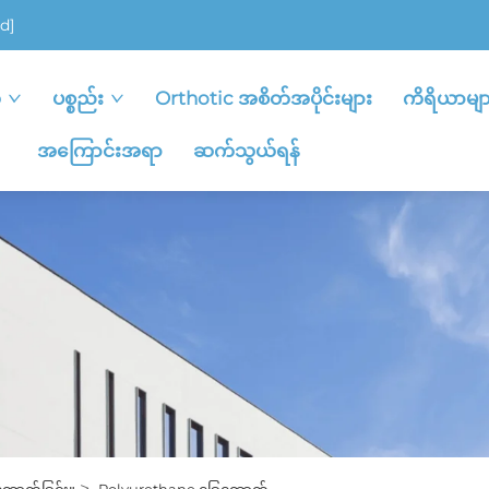
d]
ု
ပစ္စည်း
Orthotic အစိတ်အပိုင်းများ
ကိရိယာမျာ
အကြောင်းအရာ
ဆက်သွယ်ရန်
>
ောက်ခြင်း။
Polyurethane ခြေထောက်