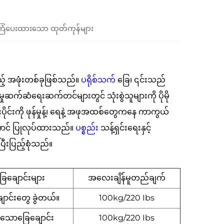
ံပေးထားသော ထုတ်ကုန်များ
 အဖုံးတစ်ခုဖြစ်သည်။
ပရိုစ်သက်
ခြေ၊ ၎င်းသည်
ုဆက်ဆံရေးဆက်တင်များတွင် သုံးစွဲသူများကို ပိုမို
င်းကို ဖုန်မှုန့်၊ ရေနဲ့ အဖုအထစ်တွေကနေ ကာကွယ်
့အောင် ပြုလုပ်ထားသည်။
ပစ္စည်း
သန့်ရှင်းရေးနှင့်
ပြီးပြည့်စုံသည်။
ြေချောင်းများ
အလေးချိန်မူတည်ချက်
ောင်းတွေ ခွဲတယ်။
100kg/220 Ibs
ဲသောခြေချောင်း
100kg/220 Ibs