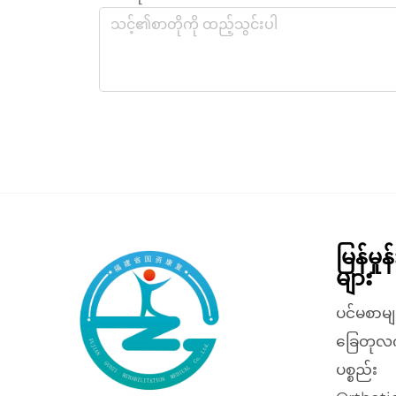
မြန်မှု
များ
ပင်မစာမျ
ခြေတုလ
ပစ္စည်း