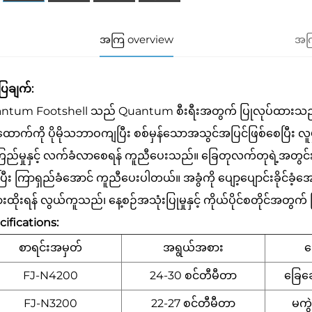
အကြ overview
အကြ
ပြချက်:
ntum Footshell သည် Quantum စီးရီးအတွက် ပြုလုပ်ထားသည့်
ောက်ကို ပိုမိုသဘာဝကျပြီး စစ်မှန်သောအသွင်အပြင်ဖြစ်စေပြီး လူမှ
ြည်မှုနှင့် လက်ခံလာစေရန် ကူညီပေးသည်။ ခြေတုလက်တုရဲ့အတွင်းပို
ြီး ကြာရှည်ခံအောင် ကူညီပေးပါတယ်။ အခွံကို ပျော့ပျောင်းခိုင်ခံ
ထိုးရန် လွယ်ကူသည်၊ နေ့စဉ်အသုံးပြုမှုနှင့် ကိုယ်ပိုင်စတိုင်အတွက် 
ifications:
စာရင်းအမှတ်
အရွယ်အစား
ခ
FJ-N4200
24-30 စင်တီမီတာ
ခြေချ
FJ-N3200
22-27 စင်တီမီတာ
မကွ