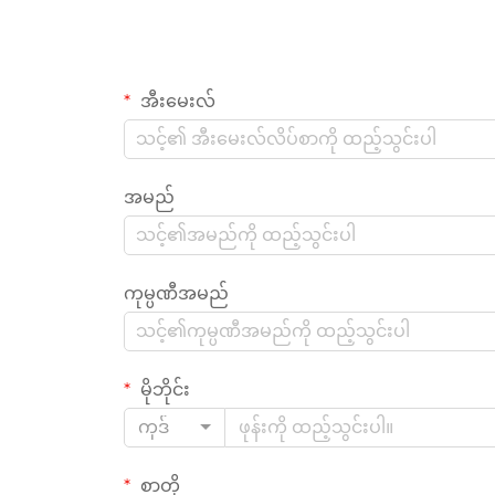
အီးမေးလ်
အမည်
ကုမ္ပဏီအမည်
မိုဘိုင်း
ကုဒ်
စာတို