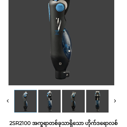
2SR2100 အက္ခရာတစ်ခုသာရှိသော ဟိုက်ဒရောလစ်