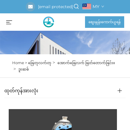
MY
[email protected]
စျေးနှုန်းကောက်ယူရန်
>
Home >
ခြေတုလက်တု
အောက်ခြေလက် ဖြတ်တောက်ခြင်း။
>
ဒူးဆစ်
ထုတ်ကုန်အားလုံး