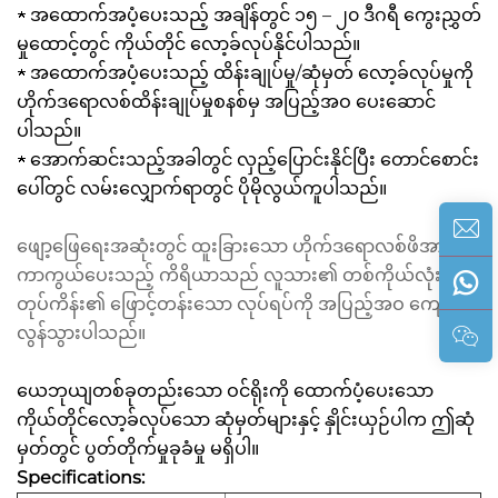
★ အထောက်အပံ့ပေးသည့် အချိန်တွင် ၁၅ – ၂၀ ဒီဂရီ ကွေးညွှတ်
မှုထောင့်တွင် ကိုယ်တိုင် လော့ခ်လုပ်နိုင်ပါသည်။
★ အထောက်အပံ့ပေးသည့် ထိန်းချုပ်မှု/ဆုံမှတ် လော့ခ်လုပ်မှုကို
ဟိုက်ဒရောလစ်ထိန်းချုပ်မှုစနစ်မှ အပြည့်အဝ ပေးဆောင်
ပါသည်။
★ အောက်ဆင်းသည့်အခါတွင် လှည့်ပြောင်းနိုင်ပြီး တောင်စောင်း
ပေါ်တွင် လမ်းလျှောက်ရာတွင် ပိုမိုလွယ်ကူပါသည်။
ဖျော့ဖြေရေးအဆုံးတွင် ထူးခြားသော ဟိုက်ဒရောလစ်ဖိအားခံ
ကာကွယ်ပေးသည့် ကိရိယာသည် လူသား၏ တစ်ကိုယ်လုံးကို
တုပ်ကိန်း၏ ဖြောင့်တန်းသော လုပ်ရပ်ကို အပြည့်အဝ ကျော်
လွန်သွားပါသည်။
ယေဘုယျတစ်ခုတည်းသော ဝင်ရိုးကို ထောက်ပံ့ပေးသော
ကိုယ်တိုင်လော့ခ်လုပ်သော ဆုံမှတ်များနှင့် နှိုင်းယှဉ်ပါက ဤဆုံ
မှတ်တွင် ပွတ်တိုက်မှုခုခံမှု မရှိပါ။
Specifications: