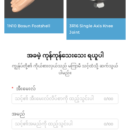
1N10 Bosun Footshell
3R16 Single Axis Knee
Joint
အခမဲ့ ကုန်ကုန်သေးသေး ရယူပါ
ကျွန်ုပ်တို့၏ ကိုယ်စားလှယ်သည် မကြာမီ သင့်ထံသို့ ဆက်သွယ်
ပါမည်။
အီးမေးလ်
0/100
အမည်
0/100