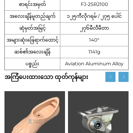
စာရင်းအမှတ်
FJ-2SR2100
အလေးချိန်မူတည်ချက်
၁၂၅ကီလိုဂရမ် / ၂၇၅ ပေါင်
ဆုံမှတ်အမြင့်
၂၇၆မီလီမီတာ
အများဆုံးခြေရာက်ထောင့်
140°
ဆစ်၏အလေးချိန်
1141g
ပစ္စည်း
Aviation Aluminum Alloy
အကြံပေးထားသော ထုတ်ကုန်များ