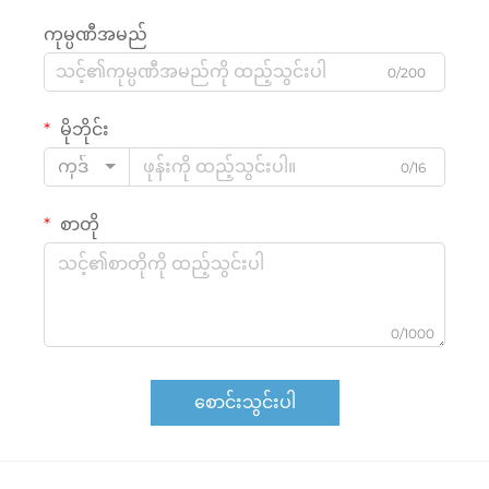
ကုမ္ပဏီအမည်
0/200
မိုဘိုင်း
ကုဒ်
0/16
စာတို
0/1000
စောင်းသွင်းပါ