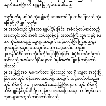
ဖန်တီးထားပြီး တိကျစွာ ပြုလုပ်ထားပါသည်။
လည်ပတ်မှု မုဒ်ပုံစံ သုံးမျိုးကို ပေးဆောင်ပြီး တစ်ခြေသည် သုံး
ခြေနှင့် ညီမျှပါသည်။
၁။ အလွန်တည်ငြိမ်သော ချုပ်ငြိမ်းခြင်း၊ အစီစဉ်တပ်ဆင်သည့်
အစောပိုင်းတွင် အစမ်းသပ်သုံးစွဲရန်၊ အသက်ကြီးသူများနှင့် ခန္
တာကိုယ်အားနည်းသူများအတွက် သင့်တော်ပြီး ကြာရှည်စွာ
ရပ်တည်နေသူများအတွက်လည်း သင့်တော်ပါသည်။
၂။ ဝန်ပိုခံနိုင်သော ကိုယ်တိုင်ချုပ်ငြိမ်းခြင်း၊ စံပုံစံ၊ အစီစဉ်တပ်
ဆင်သည့် အစမ်းသပ်ပြီးနောက် ပုံမှန်အသုံးပြုရန် သင့်တော်
ပါသည်။
၃။ အပြည့်အဝ ปลောက်ထားခြင်းသည် ကားရိုးကျစွာ အသုံးပြု
နိုင်သော တုပ်ကိန်းအစားအစာများအတွက် သင့်တော်ပါသည်။
တုပ်ကိန်းကို ၁ မှ ၂ နှစ်အထိ အသုံးပြုပြီးနောက် တုပ်ကိန်းကို
ထိန်းချုပ်နိုင်စွမ်းရှိပြီး ကျန်းမာရေးအခြေအနေကောင်းမွန်သော
လူနာများအတွက် သင့်တော်ပါသည်။