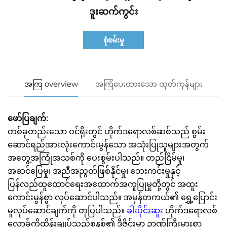
ဒူးဆက်ကွင်း
စုံစမ်းမှု
အကြ overview
အကြံပေးထားသော ထုတ်ကုန်များ
ဖော်ပြချက်:
တစ်ခုတည်းသော ဝင်ရိုးတွင် ဟိုက်ဒရောလစ်ဆစ်သည် စွမ်း
ဆောင်ရည်အားလုံးကောင်းမွန်သော အသုံးပြုသူများအတွက်
အတွေ့အကြုံအသစ်ကို ပေးစွမ်းပါသည်။ တည်ငြိမ်မှု၊
အဆင်ပြေမှု၊ အညီအညွတ်ဖြစ်နိုင်မှု၊ ဘေးကင်းမှုနှင့်
ပြန်လည်ထူထောင်ရေးအထောက်အကူပြုမှုတို့တွင် အထူး
ကောင်းမွန်စွာ လုပ်ဆောင်ပါသည်။ အမှန်တကယ်၏ ရွှေ့ပြောင်း
မှုလုပ်ဆောင်ချက်ကို တုပြပါသည်။
ခါးပိုင်းဆူး
ဟိုက်ဒရောလစ်
လော့ခ်ကိုထိန်းချုပ်သည့်စနစ်၏ ဒီဇိုင်းမှာ ဉာဏ်ကြီးမားစွာ