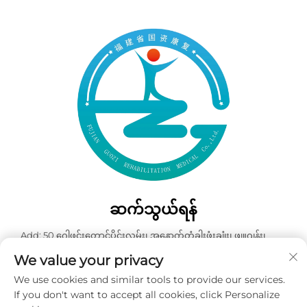
ဆက်သွယ်ရန်
Add: 50 ဂေါဖင်းတောင်ပိုင်းလမ်း၊ အနောက်တံခါးဖုံးချုံး၊ ဖျူဂျန်း၊
တရုတ်နိုင်ငံ
We value your privacy
ဖုန်း:
+86-19859128239
We use cookies and similar tools to provide our services.
အီးမေးလ်:
[email protected]
If you don't want to accept all cookies, click Personalize