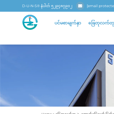
D-U-N-S® နံပါတ် ၅၂၉၄၈၇၉၀၂
[email protecte
ပင်မစာမျက်နှာ
ခြေတုလက်တ
>
Home >
ခြေတုလက်တု
အောက်ခြေလက် ဖြတ်တ