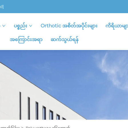
d]
ု
ပစ္စည်း
Orthotic အစိတ်အပိုင်းများ
ကိရိယာမျာ
အကြောင်းအရာ
ဆက်သွယ်ရန်
>
ောက်ခြင်း။
Polyurethane ခြေထောက်