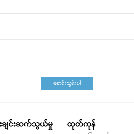
စောင်းသွင်းပါ
န်းချင်းဆက်သွယ်မှု
ထုတ်ကုန်