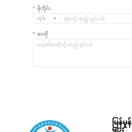
မိုဘိုင်း
ကုဒ်
စာတို
မြန်မှု
များ