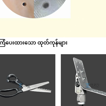
ြံပေးထားသော ထုတ်ကုန်များ