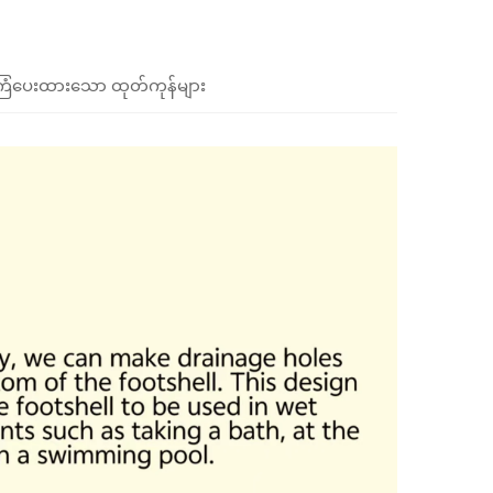
ံပေးထားသော ထုတ်ကုန်များ