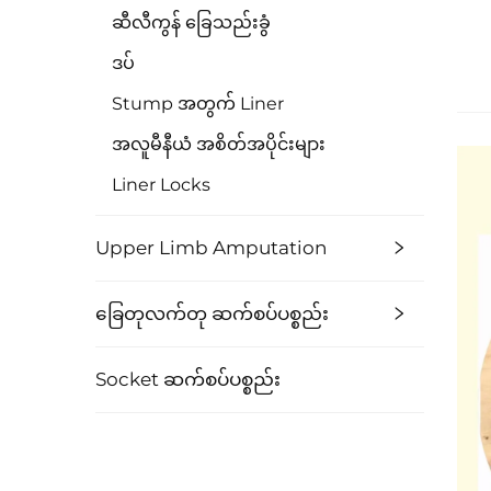
ဆီလီကွန် ခြေသည်းခွံ
ဒပ်
Stump အတွက် Liner
အလူမီနီယံ အစိတ်အပိုင်းများ
Liner Locks
Upper Limb Amputation
ခြေတုလက်တု ဆက်စပ်ပစ္စည်း
Socket ဆက်စပ်ပစ္စည်း