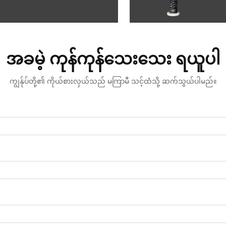
အခမဲ့ ကုန်ကုန်သေးသေး ရယူပါ
ကျွန်ုပ်တို့၏ ကိုယ်စားလှယ်သည် မကြာမီ သင့်ထံသို့ ဆက်သွယ်ပါမည်။