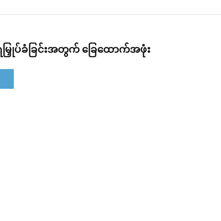
ေမြှုပ်ခံခြင်းအတွက် ခြေထောက်အဖုံး