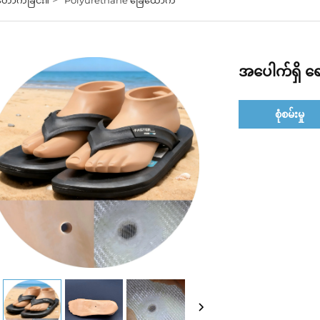
အပေါက်ရှိ ရ
စုံစမ်းမှု