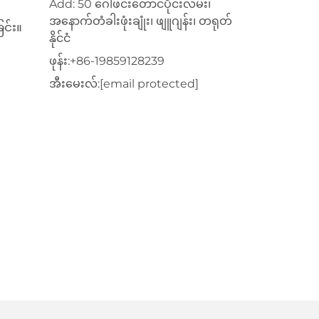
Add: 50 ဂေါဖင်းတောင်ပိုင်းလမ်း၊
အနောက်တံခါးဖုံးချုံး၊ ဖျူဂျန်း၊ တရုတ်
င်း။
နိုင်ငံ
ဖုန်း:
+86-19859128239
အီးမေးလ်:
[email protected]