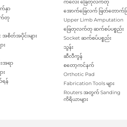
ကလေး ခြေတုလက်တု
က်နှာ
အောက်ခြေလက် ဖြတ်တောက်ခြ
က်တု
Upper Limb Amputation
ခြေတုလက်တု ဆက်စပ်ပစ္စည်း
 အစိတ်အပိုင်းများ
Socket ဆက်စပ်ပစ္စည်း
ျား
သွန်း
ဆီလီကွန်
်းအရာ
စတော့ကင်နက်
ား
Orthotic Pad
်ရန်
Fabrication Tools များ
Routers အတွက် Sanding
ကိရိယာများ