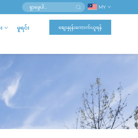
MY
စျေးနှုန်းကောက်ယူရန်
း
မူရင်း