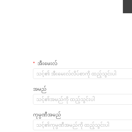
အီးမေးလ်
အမည်
ကုမ္ပဏီအမည်