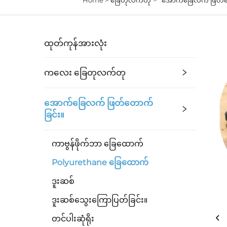
ထုတ်ကုန်အားလုံး
ကလေး ခြေတုလက်တု
အောက်ခြေလက် ဖြတ်တောက်
ခြင်း။
ကာဗွန်ဖိုက်ဘာ ခြေထောက်
Polyurethane ခြေထောက်
ဒူးဆစ်
ဒူးဆစ်သွေးကြောပြတ်ခြင်း။
တင်ပါးဆုံရိုး