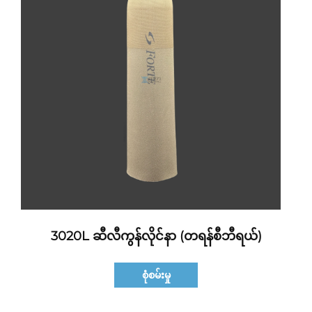
3020L ဆီလီကွန်လိုင်နာ (တရန်စီဘီရယ်)
စုံစမ်းမှု