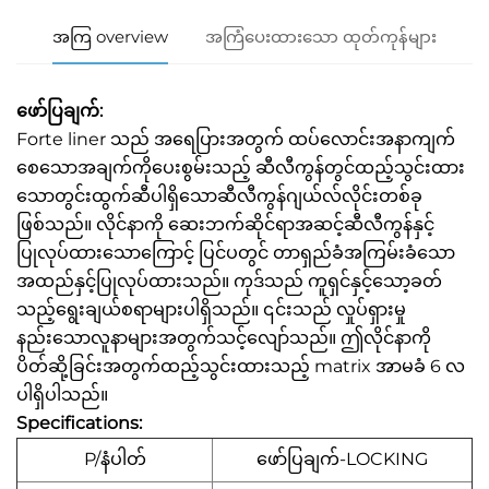
အကြ overview
အကြံပေးထားသော ထုတ်ကုန်များ
ဖော်ပြချက်:
Forte liner သည် အရေပြားအတွက် ထပ်လောင်းအနာကျက်
စေသောအချက်ကိုပေးစွမ်းသည့် ဆီလီကွန်တွင်ထည့်သွင်းထား
သောတွင်းထွက်ဆီပါရှိသောဆီလီကွန်ဂျယ်လ်လိုင်းတစ်ခု
ဖြစ်သည်။ လိုင်နာကို ဆေးဘက်ဆိုင်ရာအဆင့်ဆီလီကွန်နှင့်
ပြုလုပ်ထားသောကြောင့် ပြင်ပတွင် တာရှည်ခံအကြမ်းခံသော
အထည်နှင့်ပြုလုပ်ထားသည်။ ကုဒ်သည် ကူရှင်နှင့်သော့ခတ်
သည့်ရွေးချယ်စရာများပါရှိသည်။ ၎င်းသည် လှုပ်ရှားမှု
နည်းသောလူနာများအတွက်သင့်လျော်သည်။ ဤလိုင်နာကို
ပိတ်ဆို့ခြင်းအတွက်ထည့်သွင်းထားသည့် matrix အာမခံ 6 လ
ပါရှိပါသည်။
Specifications:
P/နံပါတ်
ဖော်ပြချက်-LOCKING