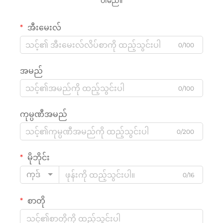
ပါမည်။
အီးမေးလ်
0/100
အမည်
0/100
ကုမ္ပဏီအမည်
0/200
မိုဘိုင်း
ကုဒ်
0/16
စာတို