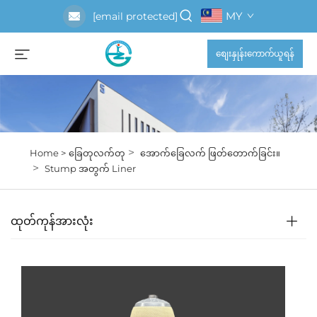
MY
[email protected]
စျေးနှုန်းကောက်ယူရန်
>
Home >
ခြေတုလက်တု
အောက်ခြေလက် ဖြတ်တောက်ခြင်း။
>
Stump အတွက် Liner
ထုတ်ကုန်အားလုံး