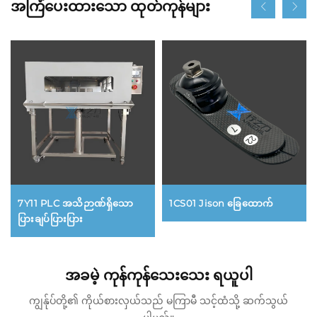
အကြံပေးထားသော ထုတ်ကုန်များ
7Y11 PLC အသိဉာဏ်ရှိသော
1CS01 Jison ခြေထောက်
ပြားချပ်ပြားပြား
အခမဲ့ ကုန်ကုန်သေးသေး ရယူပါ
ကျွန်ုပ်တို့၏ ကိုယ်စားလှယ်သည် မကြာမီ သင့်ထံသို့ ဆက်သွယ်