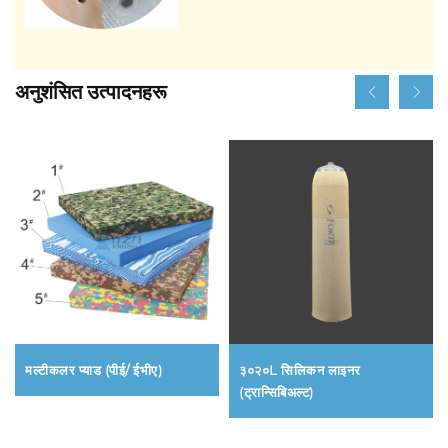
अनुशंसित उत्पादनहरू
मल्टीकलर प्याड (पीई/ ईभीए)
३०२०L सिलिकन लाइनर
(ट्रान्सिबिअल्ट)