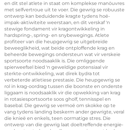
en dit stel atlete in staat om komplekse manöuvres
met selfvertroue uit te voer. Die gewrig se robuuste
ontwerp kan beduidende kragte tydens hoë-
impak-aktiwiteite weerstaan, en dit verskaf 'n
stewige fondament vir kragontwikkeling in
hardspring-, spring- en snybewegings. Atlete
profiteer van die heupgewrig se uitgebreide
beweeglikheid, wat beide ontploffende krag en
beheerde bewegings ondersteun wat vir verskeie
sportsoorte noodsaaklik is. Die omliggende
spierweefsel bied 'n geweldige potensiaal vir
sterkte-ontwikkeling, wat direk bydra tot
verbeterde atletiese prestasie. Die heupgewrig se
rol in krag-oordrag tussen die boonste en onderste
liggaam is noodsaaklik vir die opwekking van krag
in rotasiesportsoorte soos gholf, tennisspel en
basebal. Die gewrig se vermoë om skokke op te
vang tydens landing beskerm ander gewrigte, veral
die knieë en enkels, teen oormatige stres. Die
ontwerp van die gewrig laat doeltreffende energie-