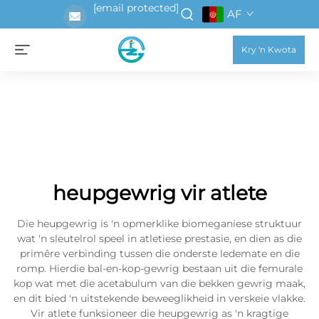
[email protected]
AF
Kry 'n Kwota
heupgewrig vir atlete
Die heupgewrig is 'n opmerklike biomeganiese struktuur
wat 'n sleutelrol speel in atletiese prestasie, en dien as die
primêre verbinding tussen die onderste ledemate en die
romp. Hierdie bal-en-kop-gewrig bestaan uit die femurale
kop wat met die acetabulum van die bekken gewrig maak,
en dit bied 'n uitstekende beweeglikheid in verskeie vlakke.
Vir atlete funksioneer die heupgewrig as 'n kragtige