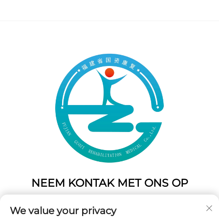
NEEM KONTAK MET ONS OP
Add: 50 Gaofeng Suid Laan,Weste Poort
We value your privacy
Fuzhou,Fujian,China