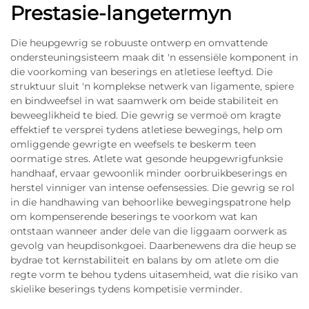
Prestasie-langetermyn
Die heupgewrig se robuuste ontwerp en omvattende
ondersteuningsisteem maak dit 'n essensiële komponent in
die voorkoming van beserings en atletiese leeftyd. Die
struktuur sluit 'n komplekse netwerk van ligamente, spiere
en bindweefsel in wat saamwerk om beide stabiliteit en
beweeglikheid te bied. Die gewrig se vermoë om kragte
effektief te versprei tydens atletiese bewegings, help om
omliggende gewrigte en weefsels te beskerm teen
oormatige stres. Atlete wat gesonde heupgewrigfunksie
handhaaf, ervaar gewoonlik minder oorbruikbeserings en
herstel vinniger van intense oefensessies. Die gewrig se rol
in die handhawing van behoorlike bewegingspatrone help
om kompenserende beserings te voorkom wat kan
ontstaan wanneer ander dele van die liggaam oorwerk as
gevolg van heupdisonkgoei. Daarbenewens dra die heup se
bydrae tot kernstabiliteit en balans by om atlete om die
regte vorm te behou tydens uitasemheid, wat die risiko van
skielike beserings tydens kompetisie verminder.