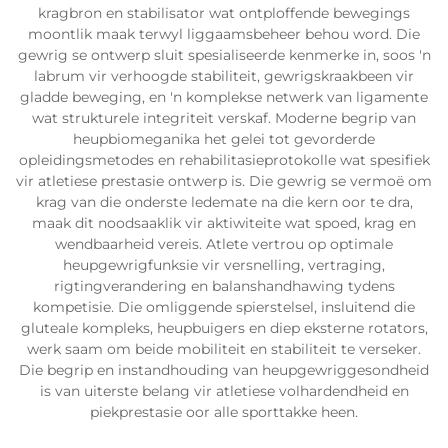
kragbron en stabilisator wat ontploffende bewegings
moontlik maak terwyl liggaamsbeheer behou word. Die
gewrig se ontwerp sluit spesialiseerde kenmerke in, soos 'n
labrum vir verhoogde stabiliteit, gewrigskraakbeen vir
gladde beweging, en 'n komplekse netwerk van ligamente
wat strukturele integriteit verskaf. Moderne begrip van
heupbiomeganika het gelei tot gevorderde
opleidingsmetodes en rehabilitasieprotokolle wat spesifiek
vir atletiese prestasie ontwerp is. Die gewrig se vermoë om
krag van die onderste ledemate na die kern oor te dra,
maak dit noodsaaklik vir aktiwiteite wat spoed, krag en
wendbaarheid vereis. Atlete vertrou op optimale
heupgewrigfunksie vir versnelling, vertraging,
rigtingverandering en balanshandhawing tydens
kompetisie. Die omliggende spierstelsel, insluitend die
gluteale kompleks, heupbuigers en diep eksterne rotators,
werk saam om beide mobiliteit en stabiliteit te verseker.
Die begrip en instandhouding van heupgewriggesondheid
is van uiterste belang vir atletiese volhardendheid en
piekprestasie oor alle sporttakke heen.