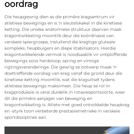
oordrag
Die heupgewrig dien as die primêre kragsentrum vir
atletiese bewegings en is 'n sleutelskakel in die kinetiese
ketting. Die unieke anatomiese struktuur daarvan maak
kragontwikkeling moontlik deur die koördinasie van
verskeie spiergroepe, insluitend die kragtige gluteale
kompleks, heupbuigers en diepe stabilisators. Hierdie
kragontwikkelende vermoë is noodsaaklik vir ontploffende
bewegings soos hardsloop, spring en vinnige
rigtingsveranderinge. Die gewrig se ontwerp maak 'n
doeltreffende oordrag van krag vanaf die grond deur die
kinetiese ketting moontlik, wat die kraguitset tydens
atletiese bewegings maksimeer. Die heup se rol in
kragproduksie is veral duidelik in rotasiesportsoorte, waar
dit die primêre aanjager van beweging en
kragontwikkeling is. Atlete met goed ontwikkelde heupkrag
en -styrk toon verbeterde prestasiemetrieke in verskeie
sportdissiplines aan.