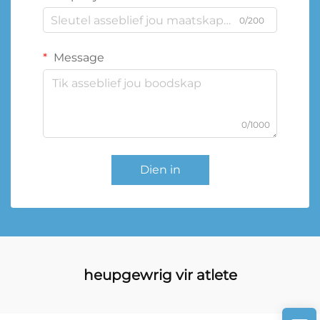
0/200
Message
0/1000
Dien in
heupgewrig vir atlete