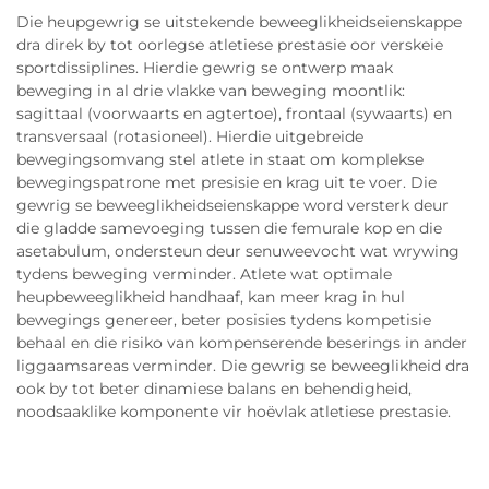
Die heupgewrig se uitstekende beweeglikheidseienskappe
dra direk by tot oorlegse atletiese prestasie oor verskeie
sportdissiplines. Hierdie gewrig se ontwerp maak
beweging in al drie vlakke van beweging moontlik:
sagittaal (voorwaarts en agtertoe), frontaal (sywaarts) en
transversaal (rotasioneel). Hierdie uitgebreide
bewegingsomvang stel atlete in staat om komplekse
bewegingspatrone met presisie en krag uit te voer. Die
gewrig se beweeglikheidseienskappe word versterk deur
die gladde samevoeging tussen die femurale kop en die
asetabulum, ondersteun deur senuweevocht wat wrywing
tydens beweging verminder. Atlete wat optimale
heupbeweeglikheid handhaaf, kan meer krag in hul
bewegings genereer, beter posisies tydens kompetisie
behaal en die risiko van kompenserende beserings in ander
liggaamsareas verminder. Die gewrig se beweeglikheid dra
ook by tot beter dinamiese balans en behendigheid,
noodsaaklike komponente vir hoëvlak atletiese prestasie.