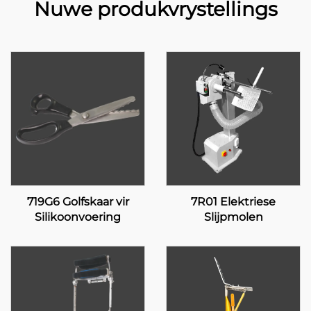
Nuwe produkvrystellings
719G6 Golfskaar vir
7R01 Elektriese
Silikoonvoering
Slijpmolen