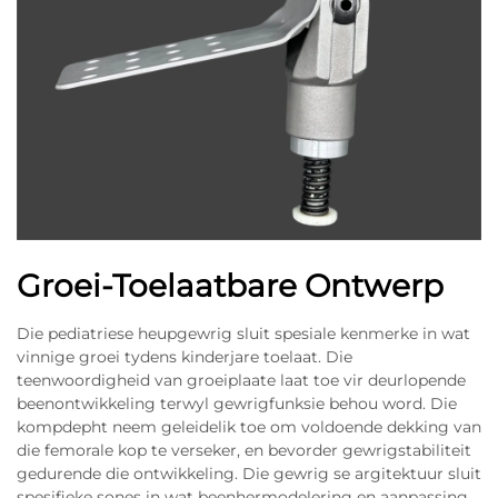
Groei-Toelaatbare Ontwerp
Die pediatriese heupgewrig sluit spesiale kenmerke in wat
vinnige groei tydens kinderjare toelaat. Die
teenwoordigheid van groeiplaate laat toe vir deurlopende
beenontwikkeling terwyl gewrigfunksie behou word. Die
kompdepht neem geleidelik toe om voldoende dekking van
die femorale kop te verseker, en bevorder gewrigstabiliteit
gedurende die ontwikkeling. Die gewrig se argitektuur sluit
spesifieke sones in wat beenhermodelering en aanpassing