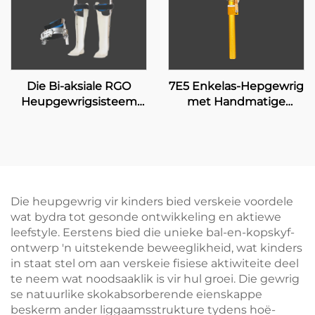
Die Bi-aksiale RGO
7E5 Enkelas-Hepgewrig
Heupgewrigsisteem
met Handmatige
17H100
Sluiting
Die heupgewrig vir kinders bied verskeie voordele
wat bydra tot gesonde ontwikkeling en aktiewe
leefstyle. Eerstens bied die unieke bal-en-kopskyf-
ontwerp 'n uitstekende beweeglikheid, wat kinders
in staat stel om aan verskeie fisiese aktiwiteite deel
te neem wat noodsaaklik is vir hul groei. Die gewrig
se natuurlike skokabsorberende eienskappe
beskerm ander liggaamsstrukture tydens hoë-