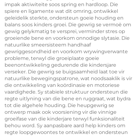
impak aktiwiteite soos spring en hardloop. Die
spiere en ligamente wat dit omring, ontwikkel
geleidelik sterkte, ondersteun goeie houding en
balans soos kinders groei. Die gewrig se vermoë om
gewig gelykmatig te versprei, verminder stres op
groeiende bene en voorkom onnodige slytasie. Die
natuurlike smeersisteem handhaaf
gewriggesondheid en voorkom wrywingverwante
probleme, terwyl die groeiplaate goeie
beenontwikkeling gedurende die kindersjare
verseker. Die gewrig se buigsaamheid laat toe vir
natuurlike bewegingspatrone, wat noodsaaklik is vir
die ontwikkeling van koördinasie en motoriese
vaardighede. Sy stabiele struktuur ondersteun die
regte uitlyning van die bene en ruggraat, wat bydra
tot die algehele houding. Die heupgewrig se
ontwerp maak ook voorsiening vir die vinnige
groeifase van die kinderjare terwyl funksionaliteit
behou word. Sy aanpasbare aard help kinders om
regte loopgewoontes te ontwikkel en ondersteun