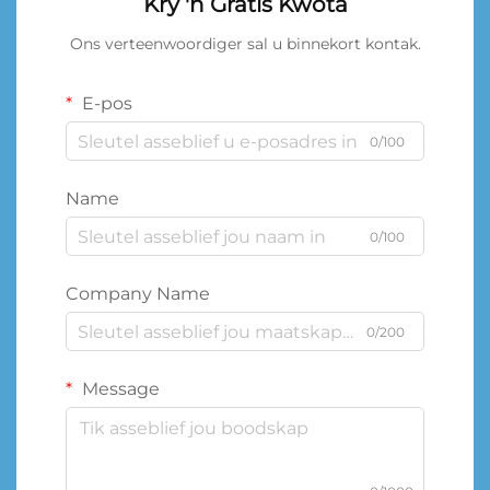
Kry 'n Gratis Kwota
Ons verteenwoordiger sal u binnekort kontak.
E-pos
0/100
Name
0/100
Company Name
0/200
Message