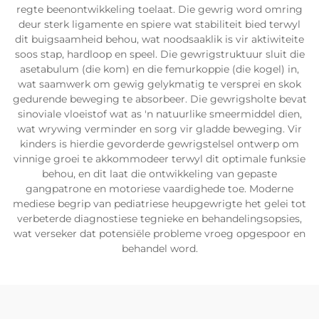
regte beenontwikkeling toelaat. Die gewrig word omring
deur sterk ligamente en spiere wat stabiliteit bied terwyl
dit buigsaamheid behou, wat noodsaaklik is vir aktiwiteite
soos stap, hardloop en speel. Die gewrigstruktuur sluit die
asetabulum (die kom) en die femurkoppie (die kogel) in,
wat saamwerk om gewig gelykmatig te versprei en skok
gedurende beweging te absorbeer. Die gewrigsholte bevat
sinoviale vloeistof wat as 'n natuurlike smeermiddel dien,
wat wrywing verminder en sorg vir gladde beweging. Vir
kinders is hierdie gevorderde gewrigstelsel ontwerp om
vinnige groei te akkommodeer terwyl dit optimale funksie
behou, en dit laat die ontwikkeling van gepaste
gangpatrone en motoriese vaardighede toe. Moderne
mediese begrip van pediatriese heupgewrigte het gelei tot
verbeterde diagnostiese tegnieke en behandelingsopsies,
wat verseker dat potensiële probleme vroeg opgespoor en
behandel word.