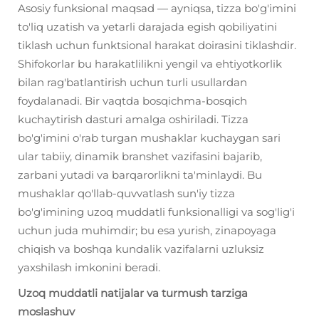
Asosiy funksional maqsad — ayniqsa, tizza bo'g'imini
to'liq uzatish va yetarli darajada egish qobiliyatini
tiklash uchun funktsional harakat doirasini tiklashdir.
Shifokorlar bu harakatlilikni yengil va ehtiyotkorlik
bilan rag'batlantirish uchun turli usullardan
foydalanadi. Bir vaqtda bosqichma-bosqich
kuchaytirish dasturi amalga oshiriladi. Tizza
bo'g'imini o'rab turgan mushaklar kuchaygan sari
ular tabiiy, dinamik branshet vazifasini bajarib,
zarbani yutadi va barqarorlikni ta'minlaydi. Bu
mushaklar qo'llab-quvvatlash sun'iy tizza
bo'g'imining uzoq muddatli funksionalligi va sog'lig'i
uchun juda muhimdir; bu esa yurish, zinapoyaga
chiqish va boshqa kundalik vazifalarni uzluksiz
yaxshilash imkonini beradi.
Uzoq muddatli natijalar va turmush tarziga
moslashuv