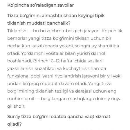
Koʻpincha soʻraladigan savollar
Tizza bo'g'imini almashtirishdan keyingi tipik
tiklanish muddati qanchalik?
Tiklanish — bu bosqichma-bosqich jarayon. Ko'pchilik
bemorlar yangi tizza bo'g'imini tiklash uchun bir
necha kun kasalxonada yotadi, so'ngra uy sharoitiga
o'tadi. Yordamchi vositalar bilan yurish darhol
boshlanadi. Birinchi 6–12 hafta ichida sezilarli
yaxshilanish kuzatiladi va kuchaytirish hamda
funksional qobiliyatni rivojlantirish jarayoni bir yil yoki
undan ko'proq muddat davom etadi. Yangi tizza
bo'g'imining tiklanish tezligi va darajasi uchun eng
muhim omil — belgilangan mashqlarga doimiy rioya
qilishdir.
Sun'iy tizza bo'g'imi odatda qancha vaqt xizmat
qiladi?