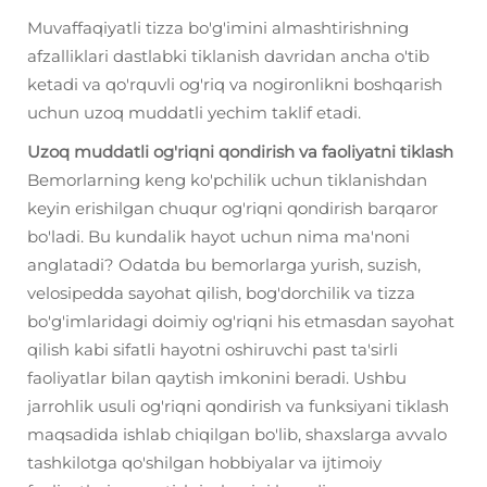
Muvaffaqiyatli tizza bo'g'imini almashtirishning
afzalliklari dastlabki tiklanish davridan ancha o'tib
ketadi va qo'rquvli og'riq va nogironlikni boshqarish
uchun uzoq muddatli yechim taklif etadi.
Uzoq muddatli og'riqni qondirish va faoliyatni tiklash
Bemorlarning keng ko'pchilik uchun tiklanishdan
keyin erishilgan chuqur og'riqni qondirish barqaror
bo'ladi. Bu kundalik hayot uchun nima ma'noni
anglatadi? Odatda bu bemorlarga yurish, suzish,
velosipedda sayohat qilish, bog'dorchilik va tizza
bo'g'imlaridagi doimiy og'riqni his etmasdan sayohat
qilish kabi sifatli hayotni oshiruvchi past ta'sirli
faoliyatlar bilan qaytish imkonini beradi. Ushbu
jarrohlik usuli og'riqni qondirish va funksiyani tiklash
maqsadida ishlab chiqilgan bo'lib, shaxslarga avvalo
tashkilotga qo'shilgan hobbiyalar va ijtimoiy