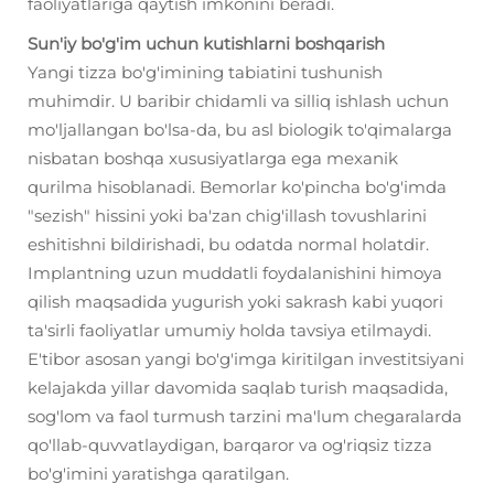
faoliyatlariga qaytish imkonini beradi.
Sun'iy bo'g'im uchun kutishlarni boshqarish
Yangi tizza bo'g'imining tabiatini tushunish
muhimdir. U baribir chidamli va silliq ishlash uchun
mo'ljallangan bo'lsa-da, bu asl biologik to'qimalarga
nisbatan boshqa xususiyatlarga ega mexanik
qurilma hisoblanadi. Bemorlar ko'pincha bo'g'imda
"sezish" hissini yoki ba'zan chig'illash tovushlarini
eshitishni bildirishadi, bu odatda normal holatdir.
Implantning uzun muddatli foydalanishini himoya
qilish maqsadida yugurish yoki sakrash kabi yuqori
ta'sirli faoliyatlar umumiy holda tavsiya etilmaydi.
E'tibor asosan yangi bo'g'imga kiritilgan investitsiyani
kelajakda yillar davomida saqlab turish maqsadida,
sog'lom va faol turmush tarzini ma'lum chegaralarda
qo'llab-quvvatlaydigan, barqaror va og'riqsiz tizza
bo'g'imini yaratishga qaratilgan.