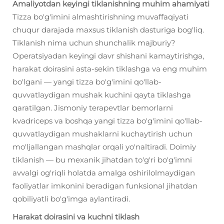
Amaliyotdan keyingi tiklanishning muhim ahamiyati
Tizza bo'g'imini almashtirishning muvaffaqiyati
chuqur darajada maxsus tiklanish dasturiga bog'liq.
Tiklanish nima uchun shunchalik majburiy?
Operatsiyadan keyingi davr shishani kamaytirishga,
harakat doirasini asta-sekin tiklashga va eng muhim
bo'lgani — yangi tizza bo'g'imini qo'llab-
quvvatlaydigan mushak kuchini qayta tiklashga
qaratilgan. Jismoniy terapevtlar bemorlarni
kvadriceps va boshqa yangi tizza bo'g'imini qo'llab-
quvvatlaydigan mushaklarni kuchaytirish uchun
mo'ljallangan mashqlar orqali yo'naltiradi. Doimiy
tiklanish — bu mexanik jihatdan to'g'ri bo'g'imni
avvalgi og'riqli holatda amalga oshirilolmaydigan
faoliyatlar imkonini beradigan funksional jihatdan
qobiliyatli bo'g'imga aylantiradi.
Harakat doirasini va kuchni tiklash