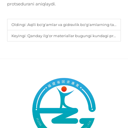
protsedurani aniqlaydi.
Oldingi :
Aqlli bo'g'amlar va gidravlik bo'g'amlarning taqqoslanishi: nima uchun ba'zan aqlli bo'g'amalarga qaraganda gidravlik bo'g'amalar afzal ko'riladi
Keyingi :
Qanday ilg'or materiallar bugungi kundagi protez qurilmalarni yengilroq va qulayroq qilmoqda?