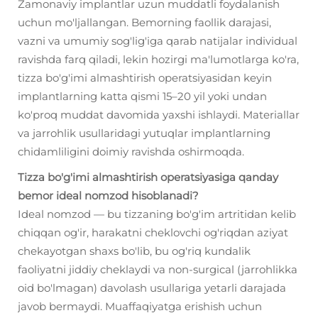
Zamonaviy implantlar uzun muddatli foydalanish
uchun mo'ljallangan. Bemorning faollik darajasi,
vazni va umumiy sog'lig'iga qarab natijalar individual
ravishda farq qiladi, lekin hozirgi ma'lumotlarga ko'ra,
tizza bo'g'imi almashtirish operatsiyasidan keyin
implantlarning katta qismi 15–20 yil yoki undan
ko'proq muddat davomida yaxshi ishlaydi. Materiallar
va jarrohlik usullaridagi yutuqlar implantlarning
chidamliligini doimiy ravishda oshirmoqda.
Tizza bo'g'imi almashtirish operatsiyasiga qanday
bemor ideal nomzod hisoblanadi?
Ideal nomzod — bu tizzaning bo'g'im artritidan kelib
chiqqan og'ir, harakatni cheklovchi og'riqdan aziyat
chekayotgan shaxs bo'lib, bu og'riq kundalik
faoliyatni jiddiy cheklaydi va non-surgical (jarrohlikka
oid bo'lmagan) davolash usullariga yetarli darajada
javob bermaydi. Muaffaqiyatga erishish uchun