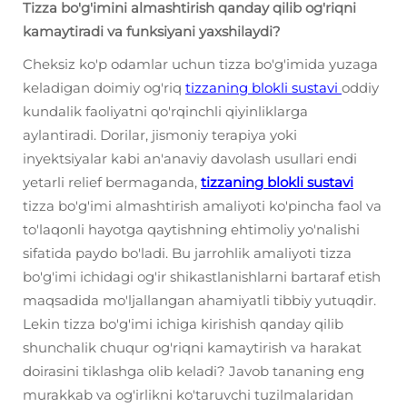
Tizza bo'g'imini almashtirish qanday qilib og'riqni
kamaytiradi va funksiyani yaxshilaydi?
Cheksiz ko'p odamlar uchun tizza bo'g'imida yuzaga
keladigan doimiy og'riq
tizzaning blokli sustavi
oddiy
kundalik faoliyatni qo'rqinchli qiyinliklarga
aylantiradi. Dorilar, jismoniy terapiya yoki
inyektsiyalar kabi an'anaviy davolash usullari endi
yetarli relief bermaganda,
tizzaning blokli sustavi
tizza bo'g'imi almashtirish amaliyoti ko'pincha faol va
to'laqonli hayotga qaytishning ehtimoliy yo'nalishi
sifatida paydo bo'ladi. Bu jarrohlik amaliyoti tizza
bo'g'imi ichidagi og'ir shikastlanishlarni bartaraf etish
maqsadida mo'ljallangan ahamiyatli tibbiy yutuqdir.
Lekin tizza bo'g'imi ichiga kirishish qanday qilib
shunchalik chuqur og'riqni kamaytirish va harakat
doirasini tiklashga olib keladi? Javob tananing eng
murakkab va og'irlikni ko'taruvchi tuzilmalaridan