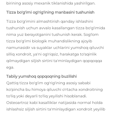
birining asosiy mexanik tiklanishida yashirilgan.
Tizza bo'g'imi og'rig'ining manbasini tushunish
Tizza bo'g'imini almashtirish qanday ishlashini
tushunish uchun avvalo kasallangan tizza bo'g'imida
nima yuz berayotganini tushunish kerak. Sog'lom
tizza bo'g'imi biologik muhandislikning ajoyib
namunasidir va suyaklar uchlarini yumshoq qiluvchi
silliq xondroit, ya'ni og'riqsiz, harakatga to'sqinlik
qilmaydigan siljish sirtini ta'minlaydigan qopqoqqa
ega.
Tabiiy yumshoq qopqoqning buzilishi
Qattiq tizza bo'g'im og'rig'ining asosiy sababi
ko'pincha bu himoya qiluvchi o'rtacha xondroitning
to'liq yoki deyarli to'liq yeyilishi hisoblanadi.
Osteoartroz kabi kasalliklar natijasida normal holda
ishlashsiz siljish sirtini ta'minlaydigan xondroit yeyilib