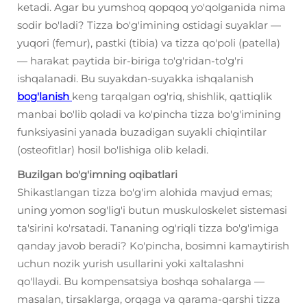
ketadi. Agar bu yumshoq qopqoq yo'qolganida nima
sodir bo'ladi? Tizza bo'g'imining ostidagi suyaklar —
yuqori (femur), pastki (tibia) va tizza qo'poli (patella)
— harakat paytida bir-biriga to'g'ridan-to'g'ri
ishqalanadi. Bu suyakdan-suyakka ishqalanish
bog'lanish
keng tarqalgan og'riq, shishlik, qattiqlik
manbai bo'lib qoladi va ko'pincha tizza bo'g'imining
funksiyasini yanada buzadigan suyakli chiqintilar
(osteofitlar) hosil bo'lishiga olib keladi.
Buzilgan bo'g'imning oqibatlari
Shikastlangan tizza bo'g'im alohida mavjud emas;
uning yomon sog'lig'i butun muskuloskelet sistemasi
ta'sirini ko'rsatadi. Tananing og'riqli tizza bo'g'imiga
qanday javob beradi? Ko'pincha, bosimni kamaytirish
uchun nozik yurish usullarini yoki xaltalashni
qo'llaydi. Bu kompensatsiya boshqa sohalarga —
masalan, tirsaklarga, orqaga va qarama-qarshi tizza