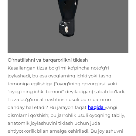
O'rnatilishni va barqarorlikni tiklash
Kasallangan tizza bo'g'imi ko'pincha noto'g'ri
joylashadi, bu esa oyoqlarning ichki yoki tashqi
tomoniga egilishiga ("oyog'ining qovurg'asi" yoki
"oyog'ining ichki tomoni" deyiladigan) sabab bo'ladi.
Tizza bo'g'imi almashtirish usuli bu muammo
qanday hal etadi? Bu jarayon faqat
haqida
yangi
qismlarni qo'shish; bu jarrohlik usuli oyoqning tabiiy,
anatomik joylashuvini tiklash uchun juda
ehtiyotkorlik bilan amalga oshiriladi. Bu joylashuvni