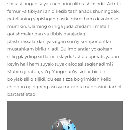
shikastlangan suyak uchlarini olib tashlashdir. Artritli
femur va tibiyani aniq kesib tashlanadi, shuningdek,
patellaning yopishgan pastki qismi ham davolanishi
mumkin. Ularning o'rniga juda chidamli metall
qotishmalaridan va tibbiy darajadagi
plastmassalardan yasalgan sun'iy komponentlar
mustahkam biriktiriladi. Bu implantlar yo'qolgan
silliq glayding sirtlarni tiklaydi. Ushbu operatsiyadan
keyin hali ham suyak-suyak aloqasi saqlanadimi?
Muhim jihatda, yo'q. Yangi sun'iy sirtlar bir-biri
bo'ylab silliq siljidi, bu esa tizza bo'g'imidan kelib
chiqqan og'riqning asosiy mexanik manbasini darhol
bartaraf etadi.