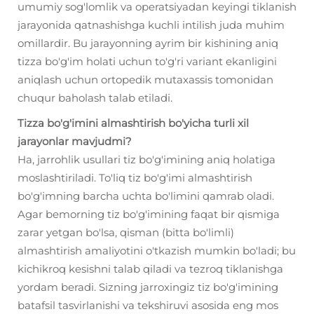
umumiy sog'lomlik va operatsiyadan keyingi tiklanish
jarayonida qatnashishga kuchli intilish juda muhim
omillardir. Bu jarayonning ayrim bir kishining aniq
tizza bo'g'im holati uchun to'g'ri variant ekanligini
aniqlash uchun ortopedik mutaxassis tomonidan
chuqur baholash talab etiladi.
Tizza bo'g'imini almashtirish bo'yicha turli xil
jarayonlar mavjudmi?
Ha, jarrohlik usullari tiz bo'g'imining aniq holatiga
moslashtiriladi. To'liq tiz bo'g'imi almashtirish
bo'g'imning barcha uchta bo'limini qamrab oladi.
Agar bemorning tiz bo'g'imining faqat bir qismiga
zarar yetgan bo'lsa, qisman (bitta bo'limli)
almashtirish amaliyotini o'tkazish mumkin bo'ladi; bu
kichikroq kesishni talab qiladi va tezroq tiklanishga
yordam beradi. Sizning jarroxingiz tiz bo'g'imining
batafsil tasvirlanishi va tekshiruvi asosida eng mos