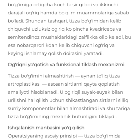
bo'g'imiga ortiqcha kuch ta'sir qiladi va ikkinchi
darajali og'riq hamda bo'g'im muammolariga sabab
bo'ladi. Shundan tashqari, tizza bo'g'imidan kelib
chiquvchi uzluksiz og'riq ko'pincha kvadriceps va
semitendinoz mushaklaridagi zaiflikka olib keladi, bu
esa nobarqarorlikdan kelib chiquvchi og'riq va
keyingi ishlamay qolish doirasini yaratadi.
Og'riqni yo'qotish va funksional tiklash mexanizmi
Tizza bo'g'imini almashtirish — aynan to'liq tizza
artroplastikasi — asosan sirtlarni qayta qoplatish
amaliyoti hisoblanadi. U og'riqli suyak-suyak bilan
urilishni hal qilish uchun shikastlangan sirtlarni silliq
sun'iy komponentlar bilan almashtiradi va shu tariqa
tizza bo'g'imining mexanik butunligini tiklaydi.
Ishqalanish manbasini yo'q qilish
Operatsiyaning asosiy prinsipi — tizza bo'g'imida