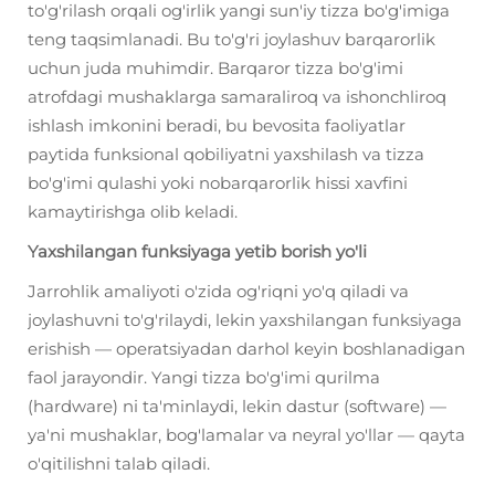
to'g'rilash orqali og'irlik yangi sun'iy tizza bo'g'imiga
teng taqsimlanadi. Bu to'g'ri joylashuv barqarorlik
uchun juda muhimdir. Barqaror tizza bo'g'imi
atrofdagi mushaklarga samaraliroq va ishonchliroq
ishlash imkonini beradi, bu bevosita faoliyatlar
paytida funksional qobiliyatni yaxshilash va tizza
bo'g'imi qulashi yoki nobarqarorlik hissi xavfini
kamaytirishga olib keladi.
Yaxshilangan funksiyaga yetib borish yo'li
Jarrohlik amaliyoti o'zida og'riqni yo'q qiladi va
joylashuvni to'g'rilaydi, lekin yaxshilangan funksiyaga
erishish — operatsiyadan darhol keyin boshlanadigan
faol jarayondir. Yangi tizza bo'g'imi qurilma
(hardware) ni ta'minlaydi, lekin dastur (software) —
ya'ni mushaklar, bog'lamalar va neyral yo'llar — qayta
o'qitilishni talab qiladi.