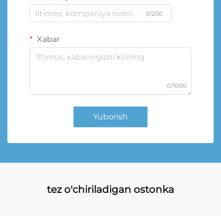
0/200
Xabar
0/1000
Yuborish
tez o'chiriladigan ostonka