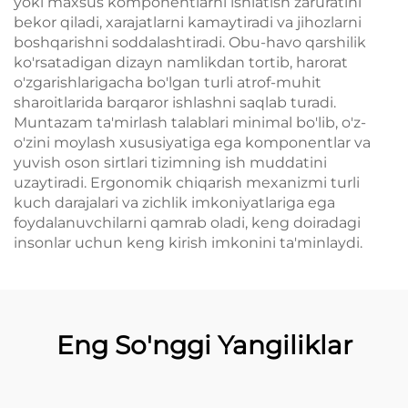
yoki maxsus komponentlarni ishlatish zaruratini
bekor qiladi, xarajatlarni kamaytiradi va jihozlarni
boshqarishni soddalashtiradi. Obu-havo qarshilik
ko'rsatadigan dizayn namlikdan tortib, harorat
o'zgarishlarigacha bo'lgan turli atrof-muhit
sharoitlarida barqaror ishlashni saqlab turadi.
Muntazam ta'mirlash talablari minimal bo'lib, o'z-
o'zini moylash xususiyatiga ega komponentlar va
yuvish oson sirtlari tizimning ish muddatini
uzaytiradi. Ergonomik chiqarish mexanizmi turli
kuch darajalari va zichlik imkoniyatlariga ega
foydalanuvchilarni qamrab oladi, keng doiradagi
insonlar uchun keng kirish imkonini ta'minlaydi.
Eng So'nggi Yangiliklar