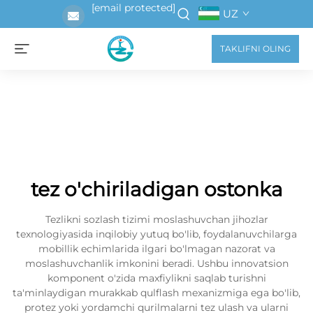
[email protected]
UZ
TAKLIFNI OLING
tez o'chiriladigan ostonka
Tezlikni sozlash tizimi moslashuvchan jihozlar
texnologiyasida inqilobiy yutuq bo'lib, foydalanuvchilarga
mobillik echimlarida ilgari bo'lmagan nazorat va
moslashuvchanlik imkonini beradi. Ushbu innovatsion
komponent o'zida maxfiylikni saqlab turishni
ta'minlaydigan murakkab qulflash mexanizmiga ega bo'lib,
protez yoki yordamchi qurilmalarni tez ulash va ularni