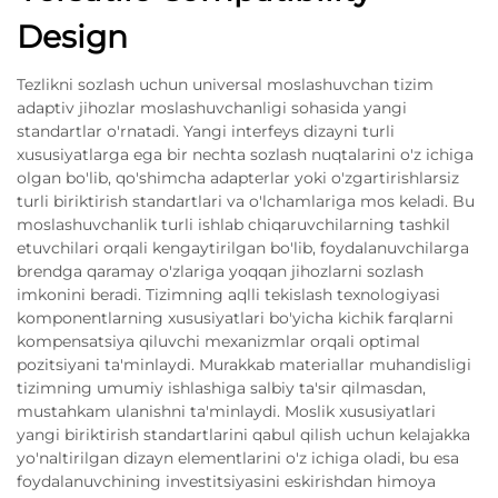
Design
Tezlikni sozlash uchun universal moslashuvchan tizim
adaptiv jihozlar moslashuvchanligi sohasida yangi
standartlar o'rnatadi. Yangi interfeys dizayni turli
xususiyatlarga ega bir nechta sozlash nuqtalarini o'z ichiga
olgan bo'lib, qo'shimcha adapterlar yoki o'zgartirishlarsiz
turli biriktirish standartlari va o'lchamlariga mos keladi. Bu
moslashuvchanlik turli ishlab chiqaruvchilarning tashkil
etuvchilari orqali kengaytirilgan bo'lib, foydalanuvchilarga
brendga qaramay o'zlariga yoqqan jihozlarni sozlash
imkonini beradi. Tizimning aqlli tekislash texnologiyasi
komponentlarning xususiyatlari bo'yicha kichik farqlarni
kompensatsiya qiluvchi mexanizmlar orqali optimal
pozitsiyani ta'minlaydi. Murakkab materiallar muhandisligi
tizimning umumiy ishlashiga salbiy ta'sir qilmasdan,
mustahkam ulanishni ta'minlaydi. Moslik xususiyatlari
yangi biriktirish standartlarini qabul qilish uchun kelajakka
yo'naltirilgan dizayn elementlarini o'z ichiga oladi, bu esa
foydalanuvchining investitsiyasini eskirishdan himoya