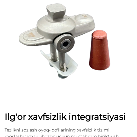
Ilg'or xavfsizlik integratsiyasi
Tezlikni sozlash oyoq- qo'llarining xavfsizlik tizimi
moslashuvchan jihozlar uchun mustahkam biriktirish