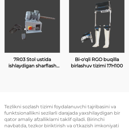
7R03 Stol ustida
Bi-o'qli RGO buqilla
ishlaydigan sharflash
birlashuv tizimi 17H100
mashinasi
Tezlikni sozlash tizimi foydalanuvchi tajribasini va
funktsionallikni sezilarli darajada yaxshilaydigan bir
qator amaliy afzalliklarni taklif qiladi. Birinchi
navbatda, tezkor biriktirish va o'tkazish imkoniyati