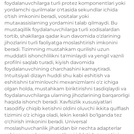
foydalanuvchilarga turli protez komponentlari yoki
yordamchi qurilmalar o'rtasida sekundlar ichida
o'tish imkonini beradi, vositalar yoki
mutaxassislarning yordamini talab qilmaydi. Bu
mustaqillik foydalanuvchilarga turli xodisalardan
tortib, shakllarga qadar kun davomida o'zlarining
jihozlarini turli faoliyatga moslashtirish imkonini
beradi. Tizimning mustahkam qurilishi uzun
muddatli ishonchlilikni ta'minlaydi va yengil vaznli
profilni saqlab turadi, kiyish davomida
foydalanuvchining charchashini kamaytiradi.
Intuitsiyali dizayn huddi shu kabi eshitish va
eshitishni ta'minlovchi mexanizmlarni o'z ichiga
olgan holda, mustahkam biriktirishni tasdiqlaydi va
foydalanuvchilarga ularning jihozlarining barqarorligi
haqida ishonch beradi. Xavfsizlik xususiyatlari
tasodifiy chiqib ketishni oldini oluvchi ikkita qulflash
tizimini o'z ichiga oladi, lekin kerakli bo'lganda tez
o'chirish imkonini beradi. Universal
moslashuvchanlik jihatidan bir nechta adapterlar