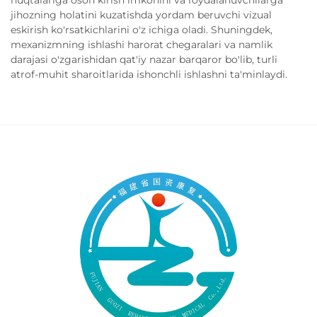
nuqtalariga oson kirish imkonini va foydalanuvchilarga
jihozning holatini kuzatishda yordam beruvchi vizual
eskirish ko'rsatkichlarini o'z ichiga oladi. Shuningdek,
mexanizmning ishlashi harorat chegaralari va namlik
darajasi o'zgarishidan qat'iy nazar barqaror bo'lib, turli
atrof-muhit sharoitlarida ishonchli ishlashni ta'minlaydi.