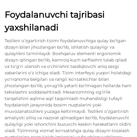
Foydalanuvchi tajribasi
yaxshilanadi
Tezlikni o'zgartirish tizimi foydalanuvchiga qulay bo'lgan
dizayn bilan jihozlangan bo'lib, ishlatish qulayligi va
qulaylikni ta'minlaydi. Boshqaruv elementi ergonomik
dizayn qilingan bo'lib, kamroq kuch sarflashni talab qiladi
va to'g'ri ulanish va o'chirishni tasdiqlovchi aniq sezgi
xabarlarini o'z ichiga oladi. Tizim interfeysi yuqori holatdagi
yo'riqnoma belgilari va rangli ko'rsatkichlar bilan
jihozlangan bo'lib, yorug'lik yetarli bo'lmagan hollarda ham
tekislashni soddalashtiradi. Mexanizmning og'irlik
tarqalishini aqilma-aqil taqsimlash muhandisligi tufayli
foydalanish jarayonida bosim nuqtalarini yoki
muvozanatsizlikni yuzaga keltirmaydi. Tezlikni o'zgartirish
amaliyoti silliq va nazorat qilinadigan bo'lib, foydalanuvchi
qulayligi yoki ishonchini buzuvchi keskin harakatlarni oldini
oladi. Tizimning xizmat ko'rsatishga qulay dizayni tozalash