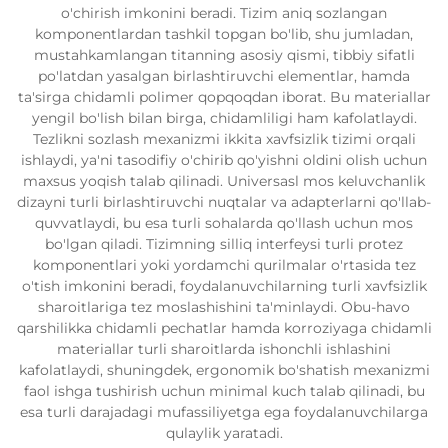
o'chirish imkonini beradi. Tizim aniq sozlangan
komponentlardan tashkil topgan bo'lib, shu jumladan,
mustahkamlangan titanning asosiy qismi, tibbiy sifatli
po'latdan yasalgan birlashtiruvchi elementlar, hamda
ta'sirga chidamli polimer qopqoqdan iborat. Bu materiallar
yengil bo'lish bilan birga, chidamliligi ham kafolatlaydi.
Tezlikni sozlash mexanizmi ikkita xavfsizlik tizimi orqali
ishlaydi, ya'ni tasodifiy o'chirib qo'yishni oldini olish uchun
maxsus yoqish talab qilinadi. Universasl mos keluvchanlik
dizayni turli birlashtiruvchi nuqtalar va adapterlarni qo'llab-
quvvatlaydi, bu esa turli sohalarda qo'llash uchun mos
bo'lgan qiladi. Tizimning silliq interfeysi turli protez
komponentlari yoki yordamchi qurilmalar o'rtasida tez
o'tish imkonini beradi, foydalanuvchilarning turli xavfsizlik
sharoitlariga tez moslashishini ta'minlaydi. Obu-havo
qarshilikka chidamli pechatlar hamda korroziyaga chidamli
materiallar turli sharoitlarda ishonchli ishlashini
kafolatlaydi, shuningdek, ergonomik bo'shatish mexanizmi
faol ishga tushirish uchun minimal kuch talab qilinadi, bu
esa turli darajadagi mufassiliyetga ega foydalanuvchilarga
qulaylik yaratadi.