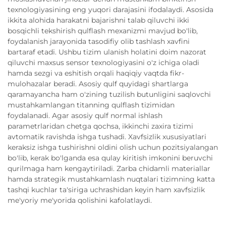
texnologiyasining eng yuqori darajasini ifodalaydi. Asosida
ikkita alohida harakatni bajarishni talab qiluvchi ikki
bosqichli tekshirish qulflash mexanizmi mavjud bo'lib,
foydalanish jarayonida tasodifiy olib tashlash xavfini
bartaraf etadi. Ushbu tizim ulanish holatini doim nazorat
qiluvchi maxsus sensor texnologiyasini o'z ichiga oladi
hamda sezgi va eshitish orqali haqiqiy vaqtda fikr-
mulohazalar beradi. Asosiy qulf quyidagi shartlarga
qaramayancha ham o'zining tuzilish butunligini saqlovchi
mustahkamlangan titanning qulflash tizimidan
foydalanadi. Agar asosiy qulf normal ishlash
parametrlaridan chetga qochsa, ikkinchi zaxira tizimi
avtomatik ravishda ishga tushadi. Xavfsizlik xususiyatlari
keraksiz ishga tushirishni oldini olish uchun pozitsiyalangan
bo'lib, kerak bo'lganda esa qulay kiritish imkonini beruvchi
qurilmaga ham kengaytiriladi. Zarba chidamli materiallar
hamda strategik mustahkamlash nuqtalari tizimning katta
tashqi kuchlar ta'siriga uchrashidan keyin ham xavfsizlik
me'yoriy me'yorida qolishini kafolatlaydi.