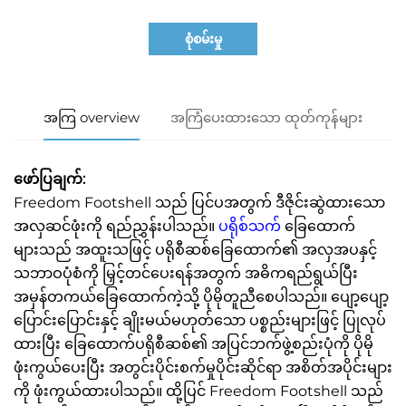
စုံစမ်းမှု
အကြ overview
အကြံပေးထားသော ထုတ်ကုန်များ
ဖော်ပြချက်:
Freedom Footshell သည် ပြင်ပအတွက် ဒီဇိုင်းဆွဲထားသော
အလှဆင်ဖုံးကို ရည်ညွှန်းပါသည်။
ပရိုစ်သက်
ခြေထောက်
များသည် အထူးသဖြင့် ပရိုစီဆစ်ခြေထောက်၏ အလှအပနှင့်
သဘာဝပုံစံကို မြှင့်တင်ပေးရန်အတွက် အဓိကရည်ရွယ်ပြီး
အမှန်တကယ်ခြေထောက်ကဲ့သို့ ပိုမိုတူညီစေပါသည်။ ပျော့ပျော့
ပြောင်းပြောင်းနှင့် ချိုးမယ်မဟုတ်သော ပစ္စည်းများဖြင့် ပြုလုပ်
ထားပြီး ခြေထောက်ပရိုစီဆစ်၏ အပြင်ဘက်ဖွဲ့စည်းပုံကို ပိုမို
ဖုံးကွယ်ပေးပြီး အတွင်းပိုင်းစက်မှုပိုင်းဆိုင်ရာ အစိတ်အပိုင်းများ
ကို ဖုံးကွယ်ထားပါသည်။ ထို့ပြင် Freedom Footshell သည်