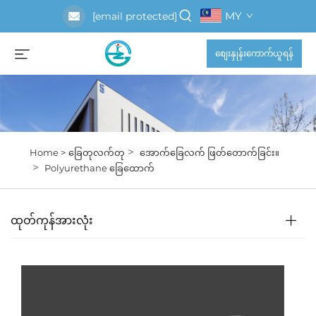
MY
[email protected]
စျေးနှုန်းကောက်ယူရန်
>
Home >
ခြေတုလက်တု
အောက်ခြေလက် ဖြတ်တောက်ခြင်း။
>
Polyurethane ခြေထောက်
ထုတ်ကုန်အားလုံး