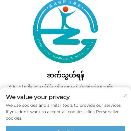
ဆက်သွယ်ရန်
Add: 50 ဂေါဖင်းတောင်ပိုင်းလမ်း၊ အနောက်တံခါးဖုံးချုံး၊ ဖျူဂျန်း၊
တရုတ်နိုင်ငံ
We value your privacy
ဖုန်း:
+86-19859128239
We use cookies and similar tools to provide our services.
အီးမေးလ်:
[email protected]
If you don't want to accept all cookies, click Personalize
cookies.
မူပိုင်ခွင့် © ၂၀၂၆ ဖုကျန်း ဂွို့ဇီ ပြန်လည်ထူထောင်ရေး ဆေးဘက်ဆိုင် ကုမ္ပဏီ