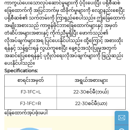
ကာကွယ်ပေးသောလုပ်ဆောင်မှုများကို ပံ့ပိုးပေးပြီး ပရိုစီဆစ်
ခြေထောက်ကို အပြင်ဘက်မှ ထိခိုက်မှုများကို လျော့နည်းစေပြီး
ပရိုစီဆစ်၏ သက်တမ်းကို ကြာရှည်စေပါသည်။ ဤခြေထောက်
အမျိုးအစားသည် ကာဗွန်ဖိုင်ဘာခြေထောက်များနှင့် အမှတ်
တံဆိပ်အများအစားနှင့် ကိုက်ညီမှုရှိပြီး ဖောက်သည်၏
လိုအပ်ချက်များအရ ပြင်ပေးနိုင်ပါသည်။ ထို့ကြောင့် အစားထိုး
ရန်နှင့် သန့်ရှင်းရန် လွယ်ကူစေပြီး နေ့စဉ်အသုံးပြုမှုအတွက်
အဆင်ပြေစေရန်နှင့် ပုဂ္ဂိုလ်ရေးလိုအပ်ချက်များကို ဖြည့်ဆည်း
ပေးနိုင်ပါသည်။
Specifications:
စာရင်းအမှတ်
အရွယ်အစားများ
FJ-1FC=L
22-30စင်မီ(ဘယ်)
FJ-1FC=R
22-30စင်မီ(ယာ)
ခြေထောက်အုပ်ဖုံးမပါ