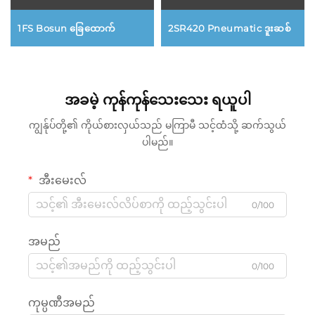
1FS Bosun ခြေထောက်
2SR420 Pneumatic ဒူးဆစ်
အခမဲ့ ကုန်ကုန်သေးသေး ရယူပါ
ကျွန်ုပ်တို့၏ ကိုယ်စားလှယ်သည် မကြာမီ သင့်ထံသို့ ဆက်သွယ်
ပါမည်။
အီးမေးလ်
0/100
အမည်
0/100
ကုမ္ပဏီအမည်