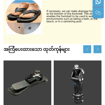
အကြံပေးထားသော ထုတ်ကုန်များ