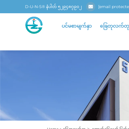
D-U-N-S® နံပါတ် ၅၂၉၄၈၇၉၀၂
[email protecte
ပင်မစာမျက်နှာ
ခြေတုလက်တ
>
Home >
ခြေတုလက်တု
အောက်ခြေလက် ဖြတ်တ