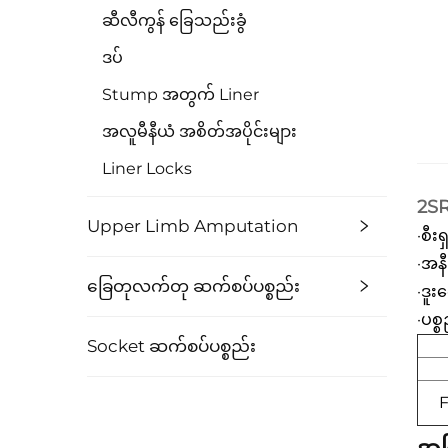
ဆီလီကွန် ခြေသည်းခွံ
ဒပ်
Stump အတွက် Liner
အလူမီနီယံ အစိတ်အပိုင်းများ
Liner Locks
2SR
Upper Limb Amputation
·စီ
·အနီ
ခြေတုလက်တု ဆက်စပ်ပစ္စည်း
·ဒူး
·ပစ္
Socket ဆက်စပ်ပစ္စည်း