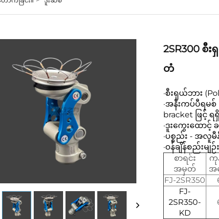
2SR300 စီးရ
တံ
·စီးရှယ်ဘား (P
·အနီးကပ်ပီရမစ်
bracket ဖြင့် ရရှ
·ဒူးကွေးထောင့် ခန
·ပစ္စည်း - အလူမီ
·ဝန်ချိန်စည်းမျဉ
စာရင်း
ကုန
အမှတ်
အလ
FJ-2SR350
FJ-
2SR350-
KD