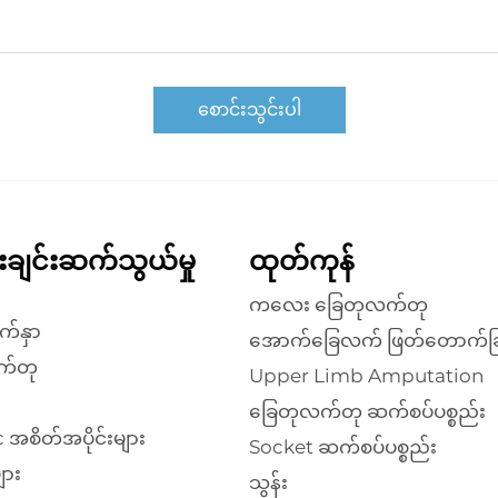
စောင်းသွင်းပါ
န်းချင်းဆက်သွယ်မှု
ထုတ်ကုန်
ကလေး ခြေတုလက်တု
က်နှာ
အောက်ခြေလက် ဖြတ်တောက်ခြ
က်တု
Upper Limb Amputation
ခြေတုလက်တု ဆက်စပ်ပစ္စည်း
 အစိတ်အပိုင်းများ
Socket ဆက်စပ်ပစ္စည်း
ျား
သွန်း