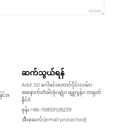
0/1000
ဆက်သွယ်ရန်
Add: 50 ဂေါဖင်းတောင်ပိုင်းလမ်း၊
အနောက်တံခါးဖုံးချုံး၊ ဖျူဂျန်း၊ တရုတ်
င်း။
နိုင်ငံ
ဖုန်း:
+86-19859128239
အီးမေးလ်:
[email protected]