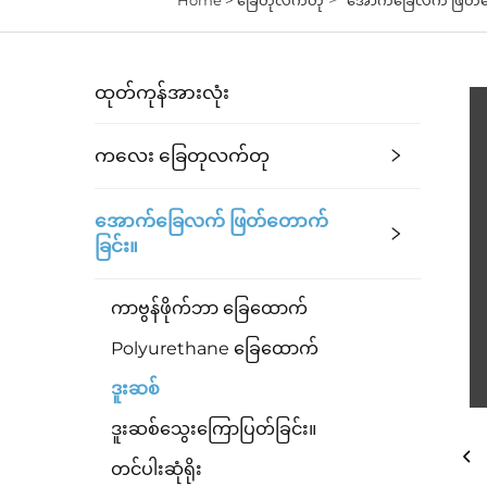
ထုတ်ကုန်အားလုံး
ကလေး ခြေတုလက်တု
အောက်ခြေလက် ဖြတ်တောက်
ခြင်း။
ကာဗွန်ဖိုက်ဘာ ခြေထောက်
Polyurethane ခြေထောက်
ဒူးဆစ်
ဒူးဆစ်သွေးကြောပြတ်ခြင်း။
တင်ပါးဆုံရိုး