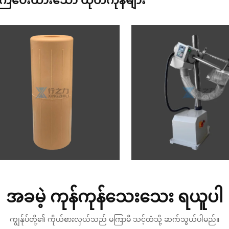
ြံပေးထားသော ထုတ်ကုန်များ
အခမဲ့ ကုန်ကုန်သေးသေး ရယူပါ
ကျွန်ုပ်တို့၏ ကိုယ်စားလှယ်သည် မကြာမီ သင့်ထံသို့ ဆက်သွယ်ပါမည်။