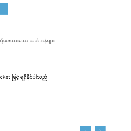
ံပေးထားသော ထုတ်ကုန်များ
et ဖြင့် ရရှိနိုင်ပါသည်