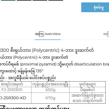
စုံစမ်းမှု
အကြ overview
အကြ
300 စီးရှယ်ဘား (Polycentric) 4-ဘား ဒူးဆက်တံ
းရှယ်ဘား (Polycentric) 4-ဘား ဒူးဆက်တံ
းကပ်ပီရမစ် (proximal pyramid) သို့မဟုတ် disarticulation brack
ကွေးထောင့် ခန့်မှန်းခြေ 135°
စည်း - အလူမီနီယမ် ပေါင်းစပ်ပစ္စည်း
စာရင်းအမှတ်
ကုန်ပစ္စည်းအလေးချိန်
မှတ်စုများ
FJ-2SR300
650g
ပိရမစ်ပါ
အဆက်ဖြုတ်ခွဲထား
FJ-2SR300-KD
670g
သော ဘရက်ကတ်