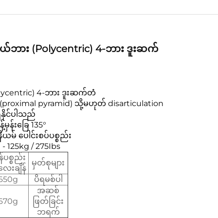
ှယ်ဘား (Polycentric) 4-ဘား ဒူးဆက်
olycentric) 4-ဘား ဒူးဆက်တံ
 (proximal pyramid) သို့မဟုတ် disarticulation
ိနိုင်ပါသည်
့်မှန်းခြေ 135°
နီယမ် ပေါင်းစပ်ပစ္စည်း
်း - 125kg / 275Ibs
်ပစ္စည်း
မှတ်စုများ
ေးချိန်
650g
ပိရမစ်ပါ
အဆစ်
670g
ဖြတ်ခြင်း
ဘရက်