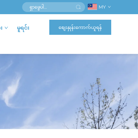
MY
စျေးနှုန်းကောက်ယူရန်
း
မူရင်း