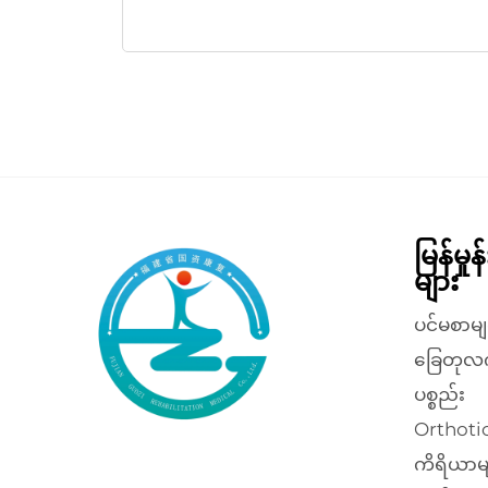
မြန်မှု
များ
ပင်မစာမျ
ခြေတုလ
ပစ္စည်း
Orthotic
ကိရိယာမ