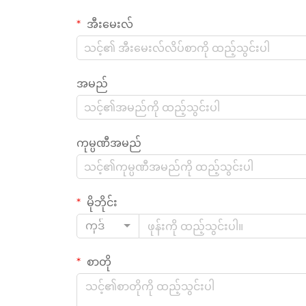
အီးမေးလ်
အမည်
ကုမ္ပဏီအမည်
မိုဘိုင်း
ကုဒ်
စာတို