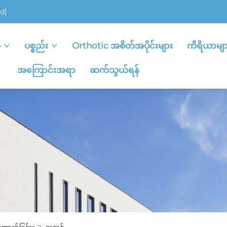
d]
ု
ပစ္စည်း
Orthotic အစိတ်အပိုင်းများ
ကိရိယာမျာ
အကြောင်းအရာ
ဆက်သွယ်ရန်
>
ောက်ခြင်း။
ဒူးဆစ်