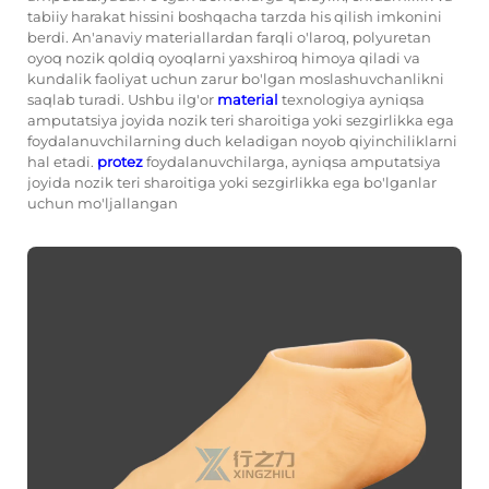
tabiiy harakat hissini boshqacha tarzda his qilish imkonini
berdi. An'anaviy materiallardan farqli o'laroq, polyuretan
oyoq nozik qoldiq oyoqlarni yaxshiroq himoya qiladi va
kundalik faoliyat uchun zarur bo'lgan moslashuvchanlikni
saqlab turadi. Ushbu ilg'or
material
texnologiya ayniqsa
amputatsiya joyida nozik teri sharoitiga yoki sezgirlikka ega
foydalanuvchilarning duch keladigan noyob qiyinchiliklarni
hal etadi.
protez
foydalanuvchilarga, ayniqsa amputatsiya
joyida nozik teri sharoitiga yoki sezgirlikka ega bo'lganlar
uchun mo'ljallangan