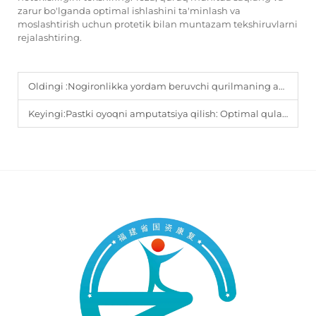
zarur bo'lganda optimal ishlashini ta'minlash va
moslashtirish uchun protetik bilan muntazam tekshiruvlarni
rejalashtiring.
Oldingi :
Nogironlikka yordam beruvchi qurilmaning asosiy afzalliklari nima?
Keyingi:
Pastki oyoqni amputatsiya qilish: Optimal qulaylik uchun to'g'ri protez komponentlarini qanday tanlash kerak?