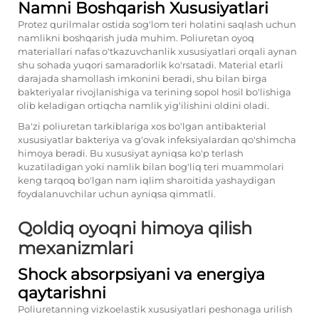
Namni Boshqarish Xususiyatlari
Protez qurilmalar ostida sog'lom teri holatini saqlash uchun
namlikni boshqarish juda muhim. Poliuretan oyoq
materiallari nafas o'tkazuvchanlik xususiyatlari orqali aynan
shu sohada yuqori samaradorlik ko'rsatadi. Material etarli
darajada shamollash imkonini beradi, shu bilan birga
bakteriyalar rivojlanishiga va terining sopol hosil bo'lishiga
olib keladigan ortiqcha namlik yig'ilishini oldini oladi.
Ba'zi poliuretan tarkiblariga xos bo'lgan antibakterial
xususiyatlar bakteriya va g'ovak infeksiyalardan qo'shimcha
himoya beradi. Bu xususiyat ayniqsa ko'p terlash
kuzatiladigan yoki namlik bilan bog'liq teri muammolari
keng tarqoq bo'lgan nam iqlim sharoitida yashaydigan
foydalanuvchilar uchun ayniqsa qimmatli.
Qoldiq oyoqni himoya qilish
mexanizmlari
Shock absorpsiyani va energiya
qaytarishni
Poliuretanning vizkoelastik xususiyatlari peshonaga urilish