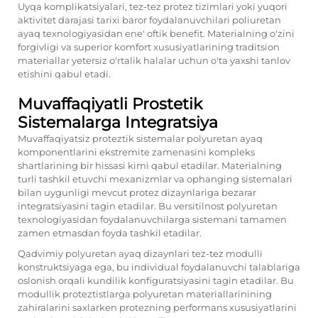
Uyqa komplikatsiyalari, tez-tez protez tizimlari yoki yuqori
aktivitet darajasi tarixi baror foydalanuvchilari poliuretan
ayaq texnologiyasidan ene' oftik benefit. Materialning o'zini
forgivligi va superior komfort xususiyatlarining traditsion
materiallar yetersiz o'rtalik halalar uchun o'ta yaxshi tanlov
etishini qabul etadi.
Muvaffaqiyatli Prostetik
Sistemalarga Integratsiya
Muvaffaqiyatsiz proteztik sistemalar polyuretan ayaq
komponentlarini ekstremite zamenasini kompleks
shartlarining bir hissasi kimi qabul etadilar. Materialning
turli tashkil etuvchi mexanizmlar va ophanging sistemalari
bilan uygunligi mevcut protez dizaynlariga bezarar
integratsiyasini tagin etadilar. Bu versitilnost polyuretan
texnologiyasidan foydalanuvchilarga sistemani tamamen
zamen etmasdan foyda tashkil etadilar.
Qadvimiy polyuretan ayaq dizaynlari tez-tez modulli
konstruktsiyaga ega, bu individual foydalanuvchi talablariga
oslonish orqali kundilik konfiguratsiyasini tagin etadilar. Bu
modullik proteztistlarga polyuretan materiallarinining
zahiralarini saxlarken protezning performans xususiyatlarini