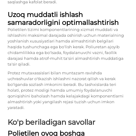
saqlashga kafolat beradi.
Uzoq muddatli ishlash
samaradorligini optimallashtirish
Polietilen tizimi komponentlarining xizmat muddati va
ishlashini maksimal darajada oshirish uchun materialning
yoshlanish xususiyatlari hamda almashtirish belgilari
haqida tushunchaga ega bo'lish kerak. Poliuretan ajoyib
chidamlilikka ega bo'lsada, foydalanuvchi vazni, faollik
darajasi hamda atrof-muhit ta'siri almashtirish muddatiga
ta'sir qiladi.
Protez mutaxassislari bilan muntazam ravishda
uchrashuvlar o'tkazish ishlashni nazorat qilish va kerak
bo'lganda sozlash imkonini beradi. Bu tashxislarda teri
holati, protez mosligi hamda umumiy foydalanuvchi
qoniqishini baholash hamda kelajakdagi komponentlarni
almashtirish yoki yangilash rejasi tuzish uchun imkon
yaratadi.
Ko'p beriladigan savollar
Polietilen oyoq boshqa