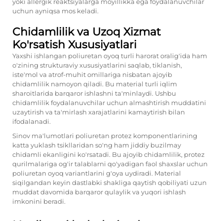
yoki allergik reaktsiyalarga moyillikka ega foydalanuvchilar
uchun ayniqsa mos keladi.
Chidamlilik va Uzoq Xizmat
Ko'rsatish Xususiyatlari
Yaxshi ishlangan poliuretan oyoq turli harorat oralig'ida ham
o'zining strukturaviy xususiyatlarini saqlab, tiklanish,
iste'mol va atrof-muhit omillariga nisbatan ajoyib
chidamlilik namoyon qiladi. Bu material turli iqlim
sharoitlarida barqaror ishlashni ta'minlaydi. Ushbu
chidamlilik foydalanuvchilar uchun almashtirish muddatini
uzaytirish va ta'mirlash xarajatlarini kamaytirish bilan
ifodalanadi.
Sinov ma'lumotlari poliuretan protez komponentlarining
katta yuklash tsikllaridan so'ng ham jiddiy buzilmay
chidamli ekanligini ko'rsatadi. Bu ajoyib chidamlilik, protez
qurilmalariga og'ir talablarni qo'yadigan faol shaxslar uchun
poliuretan oyoq variantlarini g'oya uydiradi. Material
siqilgandan keyin dastlabki shakliga qaytish qobiliyati uzun
muddat davomida barqaror qulaylik va yuqori ishlash
imkonini beradi.