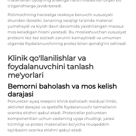
materiallari oyoqning shakliga nafis moslashish orqali bu
o'zgarishlarga javob beradi.
Polimochning haroratga reaksiya beruvchi xususiyati
shundan iboratki, tananing issiqligi ta'sirida material
yumshaydi va kiyish davri davomida yaxshilangan maxsus
mos keladigan hissni yaratadi. Bu moslashuvchan xususiyat
protezni tez-tez sozlash zarurini kamaytiradi va umuman
olganda foydalanuvchining protez bilan qondig'ini oshiradi.
Klinik qo'llanilishlar va
foydalanuvchini tanlash
me'yorlari
Bemorni baholash va mos kelish
darajasi
Poliuretan ayaq resepini klinik baholash residual limbi,
aktivitet darajasi va spetsifik foydalanuvchi talmallarini
ocenka etishni qabul etadi. Protezistlar poliuretan
komponentlari uchun xastaning uyqa chustligi, yarasi
tizimligi va protez materiallari bo'yicha muqaddim
tajribasini ocenka etishni qabul etadi.