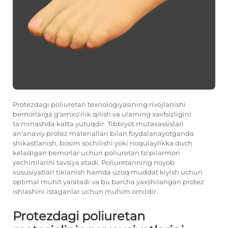
Protezdagi poliuretan texnologiyasining rivojlanishi
bemorlarga g'amxo'rlik qilish va ularning xavfsizligini
ta'minashda katta yutuqdir. Tibbiyot mutaxassislari
an'anaviy protez materiallari bilan foydalanayotganda
shikastlanish, bosim sochilishi yoki noqulaylikka duch
keladigan bemorlar uchun poliuretan to'pilarmon
yechimlarini tavsiya etadi. Poliuretanning noyob
xususiyatlari tiklanish hamda uzoq muddat kiyish uchun
optimal muhit yaratadi va bu barcha yaxshilangan protez
ishlashini istaganlar uchun muhim omildir.
Protezdagi poliuretan