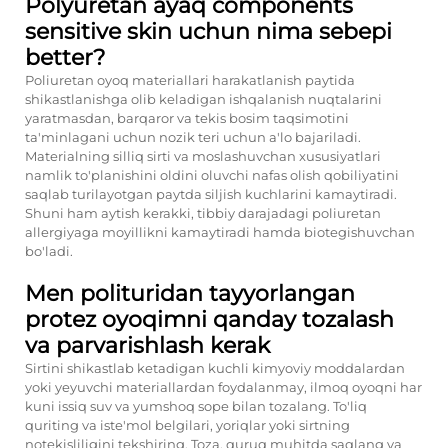
Polyuretan ayaq components
sensitive skin uchun nima sebepi
better?
Poliuretan oyoq materiallari harakatlanish paytida
shikastlanishga olib keladigan ishqalanish nuqtalarini
yaratmasdan, barqaror va tekis bosim taqsimotini
ta'minlagani uchun nozik teri uchun a'lo bajariladi.
Materialning silliq sirti va moslashuvchan xususiyatlari
namlik to'planishini oldini oluvchi nafas olish qobiliyatini
saqlab turilayotgan paytda siljish kuchlarini kamaytiradi.
Shuni ham aytish kerakki, tibbiy darajadagi poliuretan
allergiyaga moyillikni kamaytiradi hamda biotegishuvchan
bo'ladi.
Men polituridan tayyorlangan
protez oyoqimni qanday tozalash
va parvarishlash kerak
Sirtini shikastlab ketadigan kuchli kimyoviy moddalardan
yoki yeyuvchi materiallardan foydalanmay, ilmoq oyoqni har
kuni issiq suv va yumshoq sope bilan tozalang. To'liq
quriting va iste'mol belgilari, yoriqlar yoki sirtning
notekisliligini tekshiring. Toza, quruq muhitda saqlang va