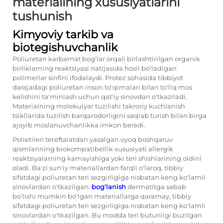
materialining xususiyatlarini
tushunish
Kimyoviy tarkib va
biotegishuvchanlik
Poliuretan karbamat bog'lar orqali birlashtirilgan organik
birliklarning reaktsiyasi natijasida hosil bo'ladigan
polimerlar sinfini ifodalaydi. Protez sohasida tibbiyot
darajadagi poliuretan inson to'qimalari bilan to'liq mos
kelishini ta'minlash uchun qat'iy sinovdan o'tkaziladi.
Materialning molekulyar tuzilishi takroriy kuchlanish
tsikllarida tuzilish barqarodorligini saqlab turish bilan birga
ajoyib moslanuvchanlikka imkon beradi.
Polietilen tereftalatdan yasalgan oyoq boshqaruv
qismlarining biokompatibellik xususiyati allergik
reaktsiyalarning kamayishiga yoki teri shishlarining oldini
oladi. Ba'zi sun'iy materiallardan farqli o'laroq, tibbiy
sifatdagi poliuretan teri sezgirligiga nisbatan keng ko'lamli
sinovlardan o'tkazilgan.
bog'lanish
dermatitga sabab
bo'lishi mumkin bo'lgan materiallarga qaramay, tibbiy
sifatdagi poliuretan teri sezgirligiga nisbatan keng ko'lamli
sinovlardan o'tkazilgan. Bu modda teri butunligi buzilgan