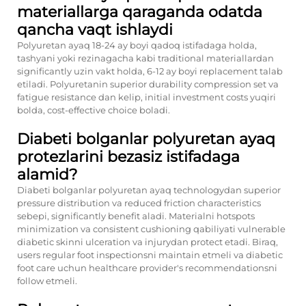
materiallarga qaraganda odatda
qancha vaqt ishlaydi
Polyuretan ayaq 18-24 ay boyi qadoq istifadaga holda,
tashyani yoki rezinagacha kabi traditional materiallardan
significantly uzin vakt holda, 6-12 ay boyi replacement talab
etiladi. Polyuretanin superior durability compression set va
fatigue resistance dan kelip, initial investment costs yuqiri
bolda, cost-effective choice boladi.
Diabeti bolganlar polyuretan ayaq
protezlarini bezasiz istifadaga
alamid?
Diabeti bolganlar polyuretan ayaq technologydan superior
pressure distribution va reduced friction characteristics
sebepi, significantly benefit aladi. Materialni hotspots
minimization va consistent cushioning qabiliyati vulnerable
diabetic skinni ulceration va injurydan protect etadi. Biraq,
users regular foot inspectionsni maintain etmeli va diabetic
foot care uchun healthcare provider's recommendationsni
follow etmeli.