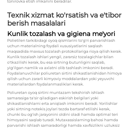
tonirovka etish imkanini beradilar.
Texnik xizmat ko'rsatish va e'tibor
berish masalalari
Kunlik tozalash va gigiena me'yori
Polietilen tarkibidagi oyoq qismlarini to'g'ri parvarishlash
uchun materialning foydali xususiyatlarini saqlash
maqsadida maxsus tozalash protokollariga rioya qilish kerak.
Kunlik tozalash ishlari yengil, zararsiz tozalagichlar bilan
o'tkazilishi kerak, bu esa sirtning butunligini saqlab,
yig'ilgan namlik va axlatni olib tashlash imkonini beradi.
Foydalanuvchilar poliuretan sirtini shikastlanishidan himoya
qilish uchun zararli kimyoviy moddalardan yoki yeyuvchi
materiallardan foydalanmasliklari kerak.
Poliuretan oyoq sirtini muntazam tekshirish ishlash
samarasiga ta'sir qiladigan eskirish belgilari yoki
shikastlanishlarni erta aniqlash imkonini beradi. Yorilishlar
yoki sirtning notekis joylari tezda bartaraf etilishi kerak,
chunki bu og'ish jarayonini oldini oladi hamda optimal teri
himoyasini saqlab turadi. Mutaxassislarning bahosi hamda
parvarishi ishlash samaradorligi hamda xavfsizlikni uzluksiz