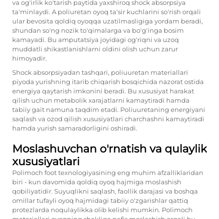
va og'irlik ko'tarish paytida yaxshiroq shock absorpsiya
ta'minlaydi. A
poliuretan oyoq
ta'sir kuchlarini so'rish orqali
ular bevosita qoldiq oyoqqa uzatilmasligiga yordam beradi,
shundan so'ng nozik to'qimalarga va bo'g'inga bosim
kamayadi. Bu amputatsiya joyidagi og'riqni va uzoq
muddatli shikastlanishlarni oldini olish uchun zarur
himoyadir.
Shock absorpsiyadan tashqari, poliuuretan materiallari
piyoda yurishning itarib chiqarish bosqichida nazorat ostida
energiya qaytarish imkonini beradi. Bu xususiyat harakat
qilish uchun metabolik xarajatlarni kamaytiradi hamda
tabiiy gait namuna taqdim etadi. Poliuuretaning energiyani
saqlash va ozod qilish xususiyatlari charchashni kamaytiradi
hamda yurish samaradorligini oshiradi.
Moslashuvchan o'rnatish va qulaylik
xususiyatlari
Polimoch foot texnologiyasining eng muhim afzalliklaridan
biri - kun davomida qoldiq oyoq hajmiga moslashish
qobiliyatidir. Suyuqlikni saqlash, faollik darajasi va boshqa
omillar tufayli oyoq hajmidagi tabiiy o'zgarishlar qattiq
protezlarda noqulaylikka olib kelishi mumkin. Polimoch