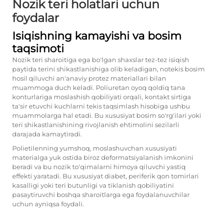
Nozik teri holatlari uchun
foydalar
Isiqishning kamayishi va bosim
taqsimoti
Nozik teri sharoitiga ega bo'lgan shaxslar tez-tez isiqish
paytida terini shikastlanishiga olib keladigan, notekis bosim
hosil qiluvchi an'anaviy protez materiallari bilan
muammoga duch keladi. Poliuretan oyoq qoldiq tana
konturlariga moslashish qobiliyati orqali, kontakt sirtiga
ta'sir etuvchi kuchlarni tekis taqsimlash hisobiga ushbu
muammolarga hal etadi. Bu xususiyat bosim so'rg'ilari yoki
teri shikastlanishining rivojlanish ehtimolini sezilarli
darajada kamaytiradi.
Polietilenning yumshoq, moslashuvchan xususiyati
materialga yuk ostida biroz deformatsiyalanish imkonini
beradi va bu nozik to'qimalarni himoya qiluvchi yastiq
effekti yaratadi. Bu xususiyat diabet, periferik qon tomirlari
kasalligi yoki teri butunligi va tiklanish qobiliyatini
pasaytiruvchi boshqa sharoitlarga ega foydalanuvchilar
uchun ayniqsa foydali.